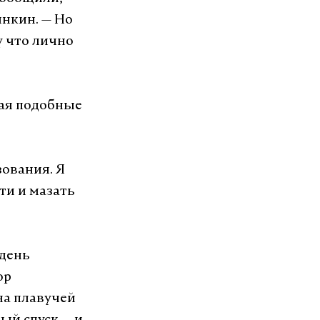
инкин. — Но
у что лично
вая подобные
зования. Я
ти и мазать
 день
ор
на плавучей