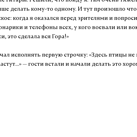
ме гитары. Решили, что пойду я. Там очень тяжел
чше делать кому-то одному. И тут произошло что
кое: когда я оказался перед зрителями и попроси
нарики и телефоны всех, у кого воевали или в
, это сделала вся Гора!»
ачал исполнять первую строчку: «Здесь птицы не
астут...» — гости встали и начали делать это хоро