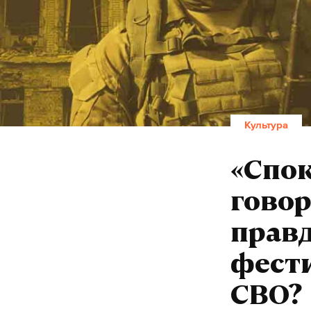
Культура
«Спок
говор
правд
фести
СВО?