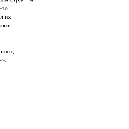
ый спуск — и
-то
л их
оюют
 поют,
м».