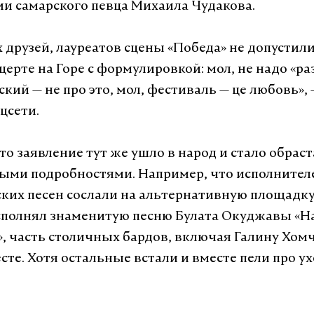
ии самарского певца Михаила Чудакова.
х друзей, лауреатов сцены «Победа» не допустили
церте на Горе с формулировкой: мол, не надо «ра
кий — не про это, мол, фестиваль — це любовь»,
цсети.
то заявление тут же ушло в народ и стало обрас
ыми подробностями. Например, что исполнител
ких песен сослали на альтернативную площадку.
сполнял знаменитую песню Булата Окуджавы «Н
», часть столичных бардов, включая Галину Хомч
есте. Хотя остальные встали и вместе пели про 