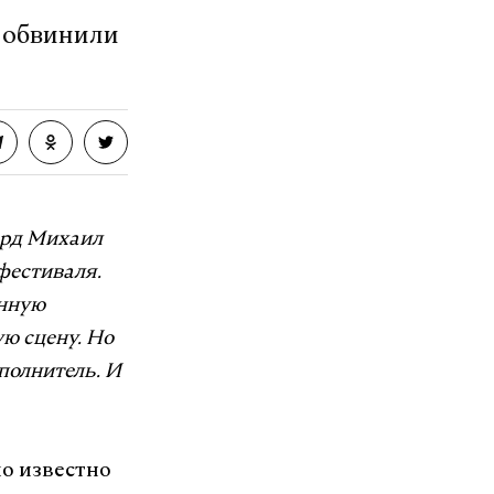
 обвинили
ард Михаил
фестиваля.
енную
ю сцену. Но
полнитель. И
ло известно