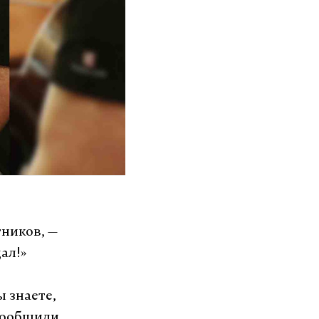
тников, —
ал!»
ы знаете,
сообщили,