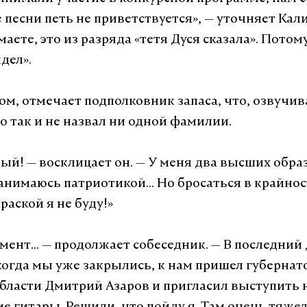
 песни петь не приветствуется», — уточняет Кал
аете, это из разряда «тетя Дуся сказала». Потом
идел».
том, отмечает подполковник запаса, что, озвучи
о так и не назвал ни одной фамилии.
ный! — восклицает он. — У меня два высших обра
анимаюсь патриотикой... Но бросаться в крайнос
краской я не буду!»
ент… — продолжает собеседник. — В последний
когда мы уже закрылись, к нам пришел губернат
бласти Дмитрий Азаров и пригласил выступить 