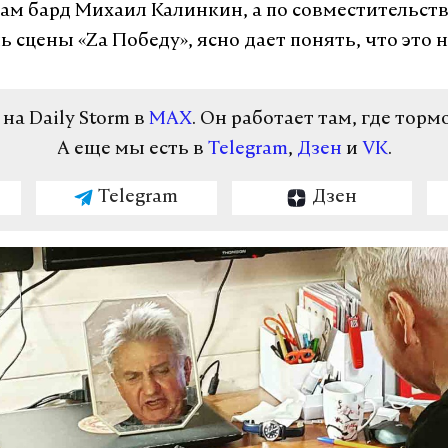
ам бард Михаил Калинкин, а по совместительств
 сцены «Za Победу», ясно дает понять, что это 
а Daily Storm в
MAX
. Он работает там, где торм
А еще мы есть в
Telegram
,
Дзен
и
VK
.
Telegram
Дзен