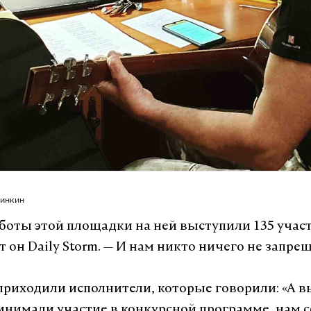
линкин
аботы этой площадки на ней выступили 135 учас
 он Daily Storm. — И нам никто ничего не запрещ
 приходили исполнители, которые говорили: «А в
инимали участие в конкурсной программе, нам 