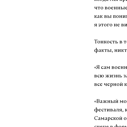
что военные
как вы поним
я этого не в
Тонкость в 
факты, никт
«Я сам воен
всю жизнь з
все черной 
«Важный мом
фестиваля, 
Самарской о