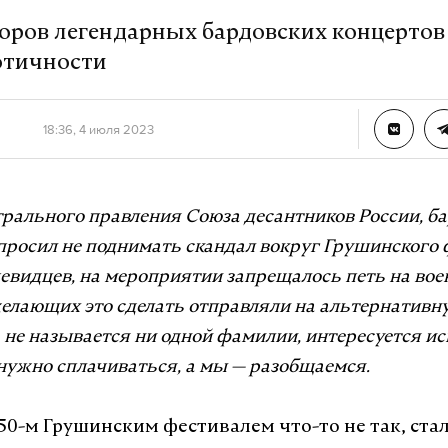
оров легендарных бардовских концертов
отичности
18:36, 4 июля 2023
рального правления Союза десантников России, б
росил не поднимать скандал вокруг Грушинского 
евидцев, на мероприятии запрещалось петь на во
желающих это сделать отправляли на альтернативну
 не называется ни одной фамилии, интересуется ис
нужно сплачиваться, а мы — разобщаемся.
 50-м Грушинским фестивалем что-то не так, ста