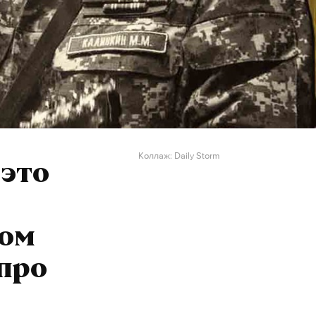
Коллаж: Daily Storm
 это
ком
про