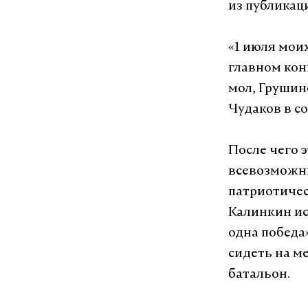
из публикац
«1 июля мои
главном кон
мол, Грушинс
Чудаков в со
После чего э
всевозможн
патриотичес
Калинкин и
одна победа
сидеть на м
батальон.