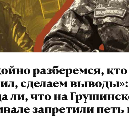
ойно разберемся, кто
ил, сделаем выводы»:
а ли, что на Грушинс
вале запретили петь 