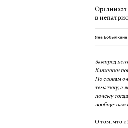
Организат
в непатри
Яна Бобылкина
Зампред цент
Калинкин поп
По словам оч
тематику, а 
почему тогда
вообще: нам 
О том, что с