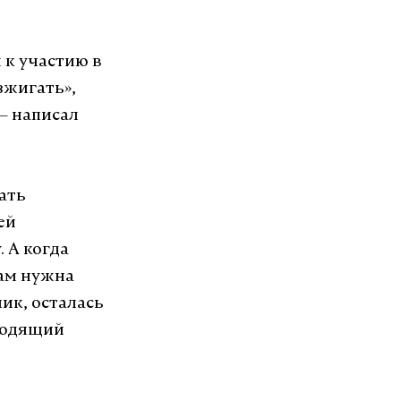
 к участию в
зжигать»,
 — написал
тать
ей
 А когда
ам нужна
ик, осталась
уходящий