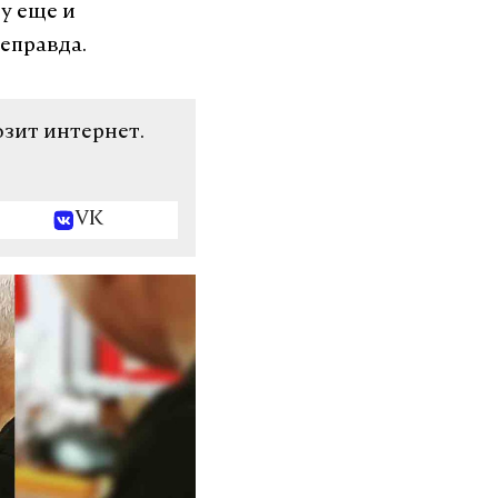
у еще и
неправда.
озит интернет.
VK