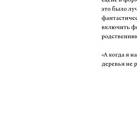
сцене в фор
это было лу
фантастичес
включить фо
родственники
«А когда я н
деревья не р