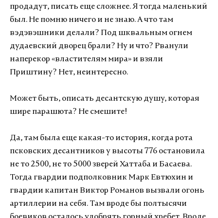
продадут, писать еще сложнее. Я тогда маленький
был. Не помню ничего и не знаю. А что там
вэдэвэшники делали? Под шквальным огнем
дудаевский дворец брали? Ну и что? Рванули
наперекор «властителям мира» и взяли
Приштину? Нет, неинтересно.
Может быть, описать десантскую душу, которая
шире парашюта? Не смешите!
Да, там была еще какая-то история, когда рота
псковских десантников у высоты 776 остановила
не то 2500, не то 5000 зверей Хаттаба и Басаева.
Тогда гвардии подполковник Марк Евтюхин и
гвардии капитан Виктор Романов вызвали огонь
артиллерии на себя. Там вроде бы полтысячи
боевиков осталось удобрять горный хребет. Вроде