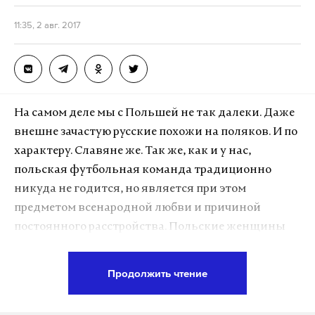
11:35, 2 авг. 2017
На самом деле мы с Польшей не так далеки. Даже
внешне зачастую русские похожи на поляков. И по
характеру. Славяне же. Так же, как и у нас,
польская футбольная команда традиционно
никуда не годится, но является при этом
предметом всенародной любви и причиной
постоянного расстройства. Польские женщины
красивы, как и русские; поляки души не чают в
гречневой каше; любят собирать грибы; ценят
Продолжить чтение
рыбную ловлю и знают толк в крепком алкоголе.