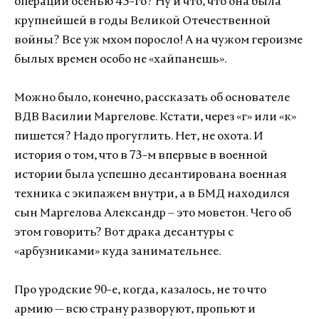
операции осенью 43-го? Ну и что, что она была
крупнейшей в годы Великой Отечественной
войны? Все уж мхом поросло! А на чужом героизме
былых времен особо не «хайпанешь».
Можно было, конечно, рассказать об основателе
ВДВ Василии Маргелове. Кстати, через «г» или «к»
пишется? Надо прогуглить. Нет, не охота. И
история о том, что в 73-м впервые в военной
истории была успешно десантирована военная
техника с экипажем внутри, а в БМД находился
сын Маргелова Александр – это моветон. Чего об
этом говорить? Вот драка десантуры с
«арбузниками» куда занимательнее.
Про уродские 90-е, когда, казалось, не то что
армию — всю страну разворуют, пропьют и