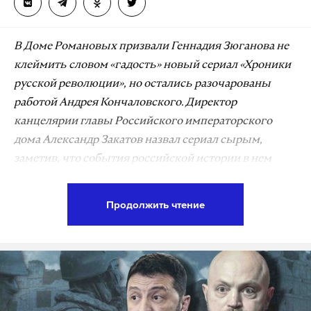
В Доме Романовых призвали Геннадия Зюганова не
клеймить словом «гадость» новый сериал «Хроники
русской революции», но остались разочарованы
работой Андрея Кончаловского. Директор
канцелярии главы Российского императорского
дома Александр Закатов назвал сериал сырым,
заметив, что события российской истории в нем
изображены карикатурно.
Продолжить чтение
До этого Зюганов
заявил
, что не увидел в сериале
ничего, что действительно относилось бы к
хронике революции. «Пасквильные фильмы» о
Ленине снимать нельзя, считает политик. По его
мнению, в условиях войны режиссера за такую
работу «отдали бы под трибунал».