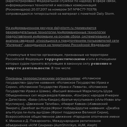
(зарегистрировано Федеральной службой по надзору в сфере связи,
полуостровами, пояснила Верная.
информационных технологий и массовых коммуникаций
Подпишитесь на Daily Storm в
MAX
. Он
(Роскомнадзор) 20.07.2017 за номером ЭЛ №ФС77-70379)
сопровождаются гиперссылкой на материал с пометкой Daily Storm.
работает там, где тормозит интернет.
Для коренного населения Чукотки и Аляски
А еще мы есть в
Telegram
,
Дзен
и
VK
.
действует безвизовый режим. Совершать поездки
На информационном ресурсе dailystorm.ru применяются
рекомендательные технологии (информационные технологии
можно по приглашению родственников. Согласно
Макс
Telegram
предоставления информации на основе сбора, систематизации и
соглашению между РФ и США, жители
анализа сведений, относящихся к предпочтениям пользователей сети
"Интернет", находящихся на территории Российской Федерации)
российского полуострова могут пребывать на
Дзен
VK
*упомянутые в текстах организации, признанные на территории
американском полуострове не более 90 дней.
Российской Федерации
и/или в отношении
террористическими
которых судом принято вступившее в законную силу
решение о
цветочный рынок
цветы
санкции
розы
#
#
#
#
. В том числе:
запрете деятельности
Глава Русского центра также напомнила, что
азалии
евросоюз
#
#
Признаны террористическими организациями
: «Исламское
проект строительства тоннеля был одобрен еще в
государство» (другие названия: «Исламское Государство Ирака и
позапрошлом веке, при царе Николае II. А в 1990-е
Сирии», «Исламское Государство Ирака и Леванта», «Исламское
Государство Ирака и Шама»), «Высший военный Маджлисуль Шура
годы участвовать в строительстве тоннеля
Объединенных сил моджахедов Кавказа», «Конгресс народов Ичкерии
и Дагестана», «База» («Аль-Каида»),«Братья-мусульмане» («Аль-Ихван аль-
планировал российский миллиардер Роман
Муслимун»), «Движение Талибан», «Имарат Кавказ» («Кавказский
Эмират»), Джебхат ан-Нусра (Фронт победы)(другие названия: «Джабха
Абрамович.
аль-Нусра ли-Ахль аш-Шам» (Фронт поддержки Великой Сирии),
Всероссийское общественное движение «Народное ополчение имени
К. Минина и Д. Пожарского», Международное религиозное
В 2008 году британские СМИ связали покупку
объединение «АУМ Синрике» (AumShinrikyo, AUM, Aleph)