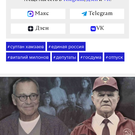
Макс
Telegram
Дзен
VK
султан хамзаев
единая россия
#
#
виталий милонов
депутаты
госдума
отпуск
#
#
#
#