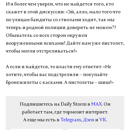
И я более чем уверен, что не найдется того, кто
скажет в этой дискуссии: «Эй, алло, мало того что
по улицам бандиты со стволами ходят, так мы
теперь и родной полиции доверять не можем?!
Обыватель со всех сторон окружен
вооруженными психами! Дайте нам уже пистолет,
чтобы могли отстреливаться!»
А если и найдется, то власти ему ответят: «Не
хотите, чтобы вас подстрелили – покупайте
бронежилеты с касками. А пистолеты – шиш!»
Подпишитесь на Daily Storm в
MAX
. Он
работает там, где тормозит интернет.
А еще мы есть в
Telegram
,
Дзен
и
VK
.