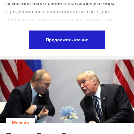
всевозможных явлениях окружающего мира.
Придерживался оппозиционных взглядов.
Впрочем, никаких шансов иметь какие-либо
другие официальные взгляды, боюсь, он не имел.
Продолжить чтение
Однако Носик был лишен той звериной
серьезности, которой исстари болеет российская
оппозиция. Создавал он, скорее, впечатление
скучающего эпатажного богача, у которого всё в
прошлом и есть бездна времени на ведение блога.
Удивительно, но со своим желанием как можно
сильнее поддеть почтеннейшую публику блогер
Носик стал одним из очень немногих, кто
исхитрился-таки перегнуть палку и нарваться на
Мнения
штраф. И тогда он совершенно аутентично
изумился: мол, за что? И впрямь, неужели кто-то в