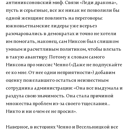
антиниксоновский миф. Связи «Леди дракона»,
пусть и серьезные, все же никак не позволили бы
одной женщине повлиять на переговоры:
южновьетнамские лидеры уже всерьез
разочаровались в демократах и точно не хотели
им помогать, наконец, сам Никсон был слишком
умным и расчетливым политиком, чтобы влезать
в такую авантюру. Потому к словам самого
Никсона про миссис Ченно («Даже не подпускайте
ее ко мне. От нее одни неприятности») добавим
оценку пожелавшего остаться неизвестным
сотрудника администрации: «Она все выдумала и
раздула свою значимость. Она стала причиной
множества проблем из-за своего тщеславия…
Никто и ни о чем ее не просил».
Наверное, в историях Ченно и Весельницкой все