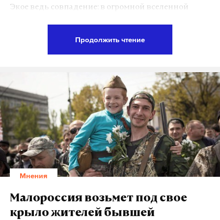
Экое ведь совпадение: в огромной вселенной
гигантский раскаленный шар миллион лет назад
пролетел куда-то, а тут ты, мизерный, можно
Продолжить чтение
сказать, микроскопический, идешь себе и вдруг
застал его движение. На секунду вы пересеклись,
а могли ведь и не пересечься никогда. Не зря в
такие моменты принято что-то просить у
вселенной. То же самое происходит и с вирусными
роликами. В нужное время в нужном месте
человек снимает какую-то фигню, как он,
например, орет «язь!!!» на всю реку, и все – ролик
случайным образом попадает в какой-то нерв
этой живой сети пользователей и становится
Мнения
популярным. Его репостят, ретвитят, пародируют,
склеивают из него дабстеп-треки, вставляют в
Малороссия возьмет под свое
«ютуб-пупы».
крыло жителей бывшей