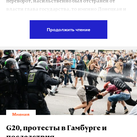
переворот, насильственно был отстранен от
власти глава государства, то именно Донецкая и
Луганская области, а впоследствии — ДНР и ЛНР,
Подпишитесь на Daily Storm в
MAX
. Он
население которых отказалось подчиняться
работает там, где тормозит интернет.
Продолжить чтение
новым властям, выступившие против
А еще мы есть в
Telegram
,
Дзен
и
VK
.
«революции достоинства», с правовой точки
Макс
Telegram
зрения являлись единственным легитимным
преемником прежнего руководства страны.
Дзен
VK
Собственно, нечто похожее могло случиться в
Харькове в феврале 2014 года, когда собравшиеся
на свой съезд представители Партии регионов
попытались объявить о формировании
параллельной структуры власти в противовес
Мнения
Майдану, который к тому моменту взял под свой
контроль Киев и основные государственные
G20, протесты в Гамбурге и
институты в столице. Однако нежелание мэра