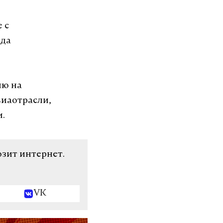
 с
ода
ию на
виаотрасли,
м.
озит интернет.
VK