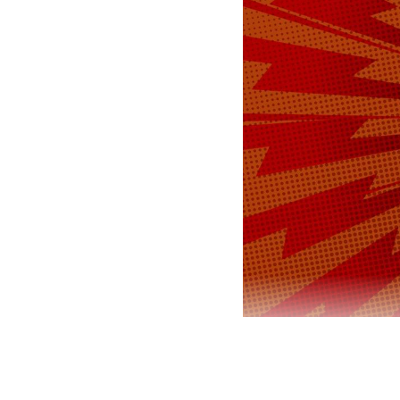
Первый заме
Илья Торосо