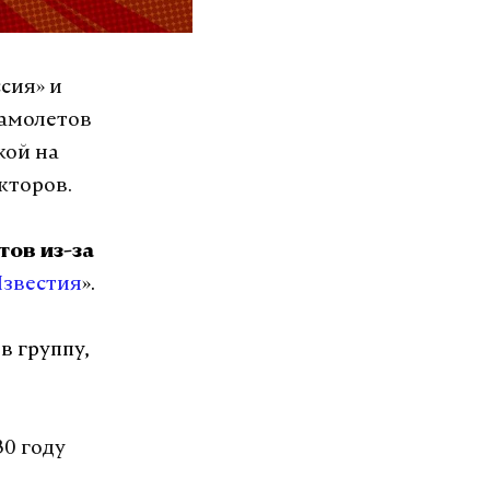
сия» и
самолетов
кой на
кторов.
тов из-за
звестия
».
в группу,
30 году