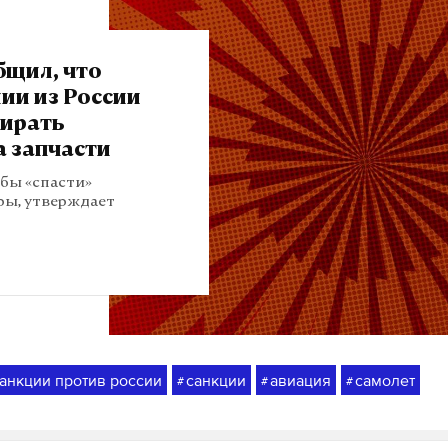
бщил, что
ии из России
бирать
а запчасти
обы «спасти»
ры, утверждает
анкции против россии
санкции
авиация
самолет
#
#
#