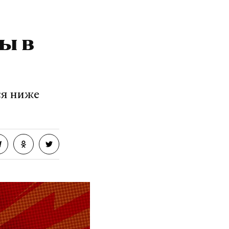
ны в
ся ниже