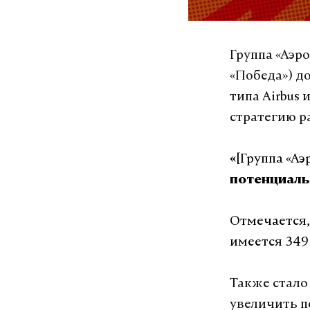
Группа «Аэр
«Победа») д
типа Airbus 
стратегию р
[Группа «Аэ
«
потенциаль
Отмечается,
имеется 349
Также стало 
увеличить п