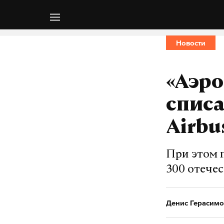
Новости
«Аэро
списа
Airbu
При этом п
300 отече
Денис Герасимо