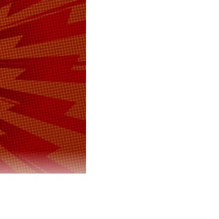
азвития
 ведомства