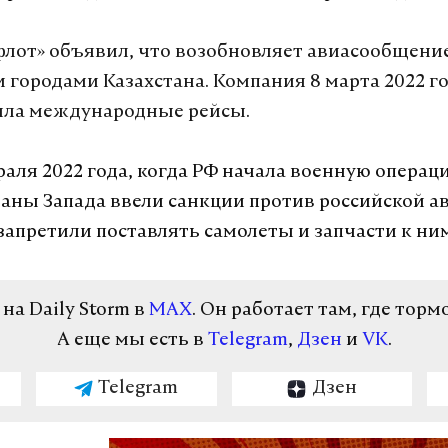
флот» объявил, что возобновляет авиасообщение
 городами Казахстана. Компания 8 марта 2022 г
ила международные рейсы.
раля 2022 года, когда РФ начала военную операц
раны Запада ввели санкции против российской а
 запретили поставлять самолеты и запчасти к ни
а Daily Storm в
MAX
. Он работает там, где торм
А еще мы есть в
Telegram
,
Дзен
и
VK
.
Telegram
Дзен