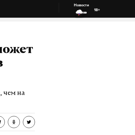
Новости
18+
может
в
, чем на