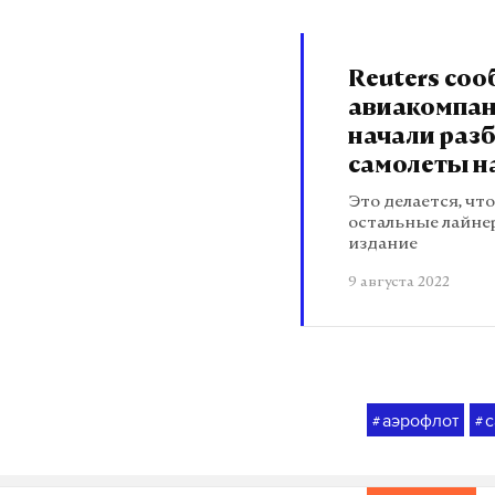
Reuters соо
авиакомпан
начали раз
самолеты н
Это делается, чт
остальные лайне
издание
9 августа 2022
аэрофлот
с
#
#