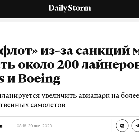
Daily Storm
флот» из-за санкций 
ть около 200 лайнеро
s и Boeing
ланируется увеличить авиапарк на более
ственных самолетов
в
08:18, 30 янв. 2023