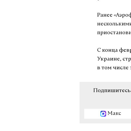
Ранее
«Аэро
несколькими
приостанов
С конца фев
Украине, ст
в том числе
Подпишитесь н
Макс