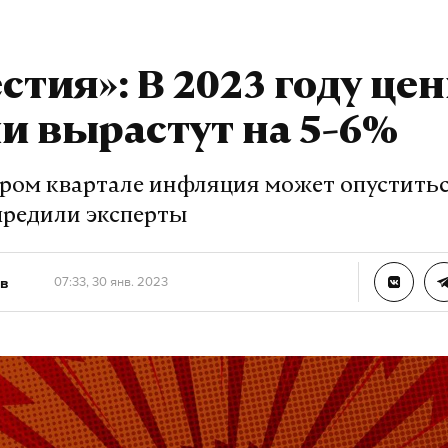
стия»: В 2023 году це
и вырастут на 5-6%
ором квартале инфляция может опустить
предили эксперты
в
07:33, 30 янв. 2023