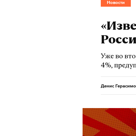
Новости
«Изве
Росси
Уже во вт
4%, преду
Денис Герасимо