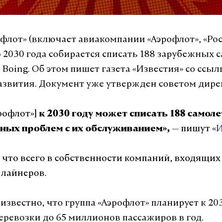
офлот» (включает авиакомпании «Аэрофлот», «Рос
о 2030 года собирается списать 188 зарубежных 
и Boing. Об этом пишет газета «Известия» со ссыл
азвития. Документ уже утвержден советом дире
рофлот»]
к 2030 году может списать 188 самоле
— пишут «
И
ных проблем с их обслуживанием»,
 что всего в собственности компаний, входящих 
 лайнеров.
известно, что группа «Аэрофлот» планирует к 20
еревозки до 65 миллионов пассажиров в год.