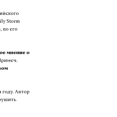
ийского
ly Storm
 по его
ое мнение о
Примеч.
вом
 году. Автор
зрушить