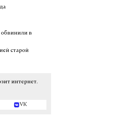
ода
 обвинили в
ией старой
озит интернет.
VK