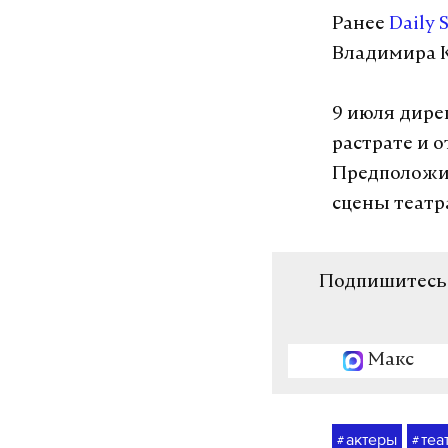
Ранее
Daily 
Владимира К
9 июля дире
растрате и о
Предположит
сцены театр
Подпишитесь н
Макс
актеры
теа
#
#