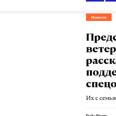
Новости
Пред
вете
расск
подд
спец
Их с семь
Daily Storm