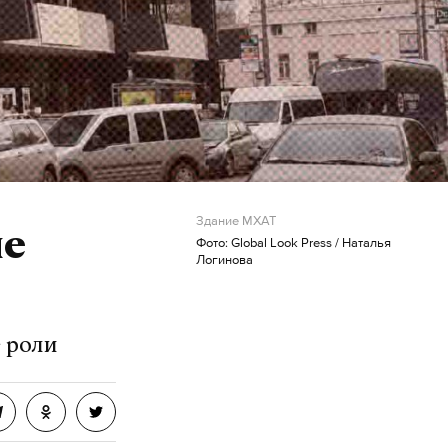
Здание МХАТ
ле
Фото: Global Look Press / Наталья
Логинова
е роли