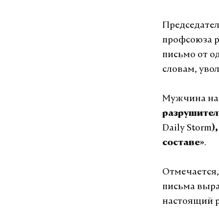
Председател
профсоюза р
письмо от о
словам, уво
Мужчина на
разрушитель
Daily Storm
)
.
составе»
Отмечается,
письма выра
настоящий р