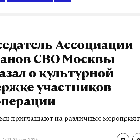
седатель Ассоциации
ранов СВО Москвы
азал о культурной
ержке участников
операции
ями приглашают на различные мероприя
17:12, 31 июля 2025