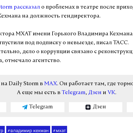
Storm рассказал
о проблемах в театре после прих
ехмана на должность гендиректора.
ктора МХАТ имени Горького Владимира Кехмана
тпустили под подписку о невыезде, писал ТАСС.
ельно, дело о коррупции связано с реконструкц
а, отмечало агентство.
а Daily Storm в
MAX
. Он работает там, где торм
А еще мы есть в
Telegram
,
Дзен
и
VK
.
Telegram
Дзен
тр
владимир кехман
мхат
#
#