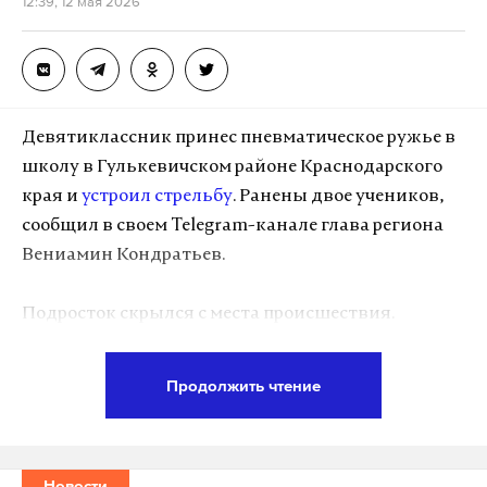
12:39, 12 мая 2026
Девятиклассник принес пневматическое ружье в
школу в Гулькевичском районе Краснодарского
края и
устроил стрельбу
. Ранены двое учеников,
сообщил в своем Telegram-канале глава региона
Вениамин Кондратьев.
Подросток скрылся с места происшествия.
Однако он был оперативно задержан
полицейскими на одной из улиц города
Продолжить чтение
Гулькевичи. Мотивы нападавшего выясняются.
Школьники, получившие ранения, доставлены в
Новости