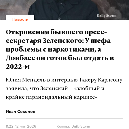
Сам же эк-руководитель Офиса Владимира
Новости
Зеленского отказался комментировать эту
историю. По заверению Ермака, у него нет в
Откровения бывшего пресс-
собственности ни одного элитного дома, а есть
секретаря Зеленского: У шефа
лишь квартира и автомобиль.
проблемы с наркотиками, а
Донбасс он готов был отдать в
Политик заметил, что не будет комментировать
2022-м
это уголовное дело до завершения следственных
действий.
Юлия Мендель в интервью Такеру Карлсону
заявила, что Зеленский — «злобный и
Ермак покинул пост главы Офиса президента
крайне параноидальный нарцисс»
Украины 28 ноября прошлого года на фоне
коррупционного скандала, известного как
Иван Соколов
«миндичгейт». Он связан с хищениями денег,
которые выделялись на защиту энергетических
11:22, 12 мая 2026
Коллаж: Daily Storm