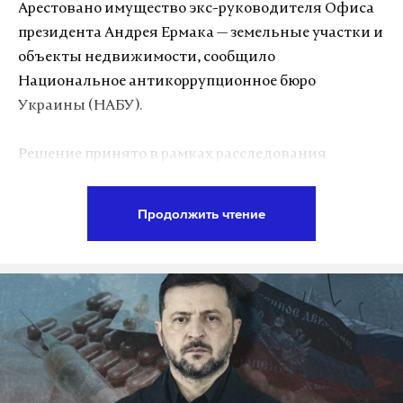
работает там, где тормозит интернет.
Арестовано имущество экс-руководителя Офиса
А еще мы есть в
Telegram
,
Дзен
и
VK
.
президента Андрея Ермака — земельные участки и
объекты недвижимости, сообщило
Макс
Telegram
Национальное антикоррупционное бюро
Украины (НАБУ).
Дзен
VK
Решение принято в рамках расследования
краснодарский край
стрельба
школы
#
#
#
уголовного дела об отмывании 460 миллионов
гривен (около 770 миллионов российских рублей).
Продолжить чтение
Следствие считает, что деньги оказались
легализованы через строительство элитных
объектов в Козине под Киевом.
Ермак, как полагают украинские силовики,
входил в организованную группу, причастную к
отмыванию средств через кооператив «Династия»
и компанию «Солнечный берег».