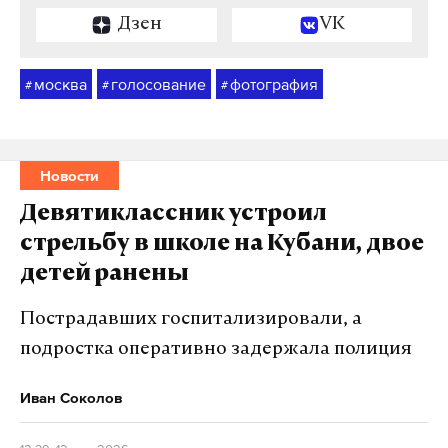
Дзен
VK
москва
голосование
фотография
#
#
#
Новости
Девятиклассник устроил
стрельбу в школе на Кубани, двое
детей ранены
Пострадавших госпитализировали, а
подростка оперативно задержала полиция
Иван Соколов