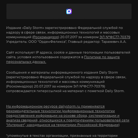
перевозка оружия и боеприпасов, а также
ее тогда сильно удивил, поскольку политик
ношение, демонстрация и использование
действовал ради того, чтобы получить
огнестрельного оружия во время совершения
лояльность властей США, а не думал о своей
насильственного преступления. По каждому из
стране.
Издание
«Daily Storm»
зарегистрировано Федеральной службой по
надзору в сфере связи, информационных технологий и массовых
них Коул отказался признавать себя виновным.
коммуникаций
(Роскомнадзор)
20.07.2017 за номером
ЭЛ №ФС77-70379
Учредитель: ООО "ОрденФеликса", Главный редактор: Таразевич А.А.
Зеленский требовал такой же пропаганды,
Следующее заседание по делу назначено на 29
как у нациста Геббельса
Сайт использует IP адреса, cookie и данные геолокации пользователей
сайта, условия использования содержатся в
Политике по защите
июня.
персональных данных.
Мендель вспомнила, что ее бывший босс говорил,
Сообщения и материалы информационного издания Daily Storm
Аллен устроил стрельбу во время ужина в
(зарегистрировано Федеральной службой по надзору в сфере связи,
что хочет такой же пропаганды, какая была у
информационных технологий и массовых коммуникаций
Вашингтоне 25 апреля, прервав официальное
рейхсминистра народного просвещения и
(Роскомнадзор) 20.07.2017 за номером ЭЛ №ФС77-70379)
сопровождаются гиперссылкой на материал с пометкой Daily Storm.
мероприятие и ранив сотрудника безопасности.
пропаганды нацистской Германии Йозефа
Перед нападением мужчина отправил членам
Геббельса. «Он говорил: «Мне нужна тысяча
На информационном ресурсе dailystorm.ru применяются
своей семьи манифест, в котором извинился
говорящих голов пропаганды Геббельса», —
рекомендательные технологии (информационные технологии
предоставления информации на основе сбора, систематизации и
перед ними.
рассказала журналистка. Она добавила, что,
анализа сведений, относящихся к предпочтениям пользователей сети
"Интернет", находящихся на территории Российской Федерации)
услышав такие слова, вся медиа-команда
Американские СМИ предполагали, что причиной
Зеленского была просто шокирована.
*упомянутые в текстах организации, признанные на территории