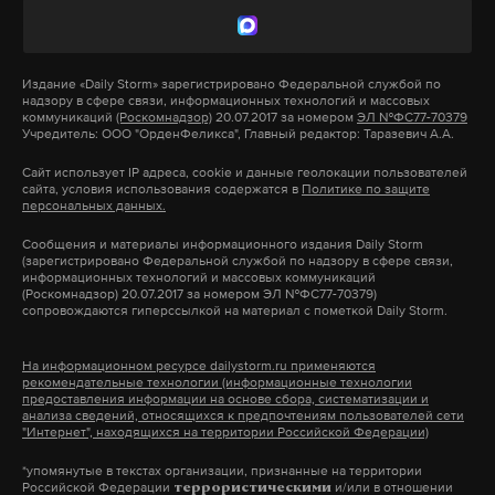
продлевать эту войну и получать еще больше
К нему в дом ворвался… лось. Животное
денег. Завершение для него является
Макс
Telegram
разбило панорамное стекло в жилище и упало
политическим самоубийством», — убеждена
в бассейн без воды»,
— говорится в сообщении.
Издание
«Daily Storm»
зарегистрировано Федеральной службой по
Мендель.
надзору в сфере связи, информационных технологий и массовых
Дзен
VK
коммуникаций
(Роскомнадзор)
20.07.2017 за номером
ЭЛ №ФС77-70379
Учредитель: ООО "ОрденФеликса", Главный редактор: Таразевич А.А.
На место прибыли сотрудники Минприроды,
Журналистка считает, что Зеленский придумает
ветеринары местного зоопарка и спасатели
Сайт использует IP адреса, cookie и данные геолокации пользователей
любые условия для продолжения кровопролития.
сайта, условия использования содержатся в
Политике по защите
калининградского спасотряда МЧС. Они усыпили
персональных данных.
Но, как полагает Мендель, политик сейчас
животное, погрузили в машину и вывезли в лес.
Сообщения и материалы информационного издания Daily Storm
пребывает в уязвимом положении, а в его
Стрельба на приеме у Трампа:
Когда зверь проснулся, он благополучно ушел.
(зарегистрировано Федеральной службой по надзору в сфере связи,
вертикали власти многие жаждут мира, но
президент эвакуирован,
информационных технологий и массовых коммуникаций
(Роскомнадзор) 20.07.2017 за номером ЭЛ №ФС77-70379)
стрелявший задержан
напуганы и не могут говорить открыто. Сам же
сопровождаются гиперссылкой на материал с пометкой Daily Storm.
Власти отметили, что это не первый подобный
Зеленский будет и дальше затягивать конфликт
Нападавшим оказался 31-летний учитель
случай за последнее время. Так, 8 мая
из Калифорнии
ради сохранения потока поступающих ему
На информационном ресурсе dailystorm.ru применяются
специалисты спасли лося, который случайно
рекомендательные технологии (информационные технологии
денежных средств, добавила его бывший пресс-
предоставления информации на основе сбора, систематизации и
26 апреля 2026
забрёл в город.
анализа сведений, относящихся к предпочтениям пользователей сети
секретарь.
"Интернет", находящихся на территории Российской Федерации)
калининград
рф
животные
#
#
#
*упомянутые в текстах организации, признанные на территории
Мендель также выразила мнение, что Зеленский
Российской Федерации
и/или в отношении
террористическими