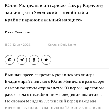
действий.
Юлия Мендель в интервью Такеру Карлсону
заявила, что Зеленский — «злобный и
Ермак покинул пост главы Офиса президента
крайне параноидальный нарцисс»
Украины 28 ноября прошлого года на фоне
коррупционного скандала, известного как
Иван Соколов
«миндичгейт». Он связан с хищениями денег,
которые выделялись на защиту энергетических
11:22, 12 мая 2026
Коллаж: Daily Storm
объектов.
Вакантное место занял глава Главного
управления разведки Кирилл Буданов. При этом,
уходя со своего поста, Ермак говорил о готовности
Бывшая пресс-секретарь украинского лидера
уйти воевать на фронт, но слова так пока и
Владимира Зеленского Юлия Мендель в разговоре
остались словами.
с американским журналистом Такером Карлсоном
рассказала о нестабильном поведении политика.
По статье «легализация имущества, полученного
По словам Мендель, Зеленский перед каждым
преступным путем, в особо крупном размере
интервью уходил в ванную на 15 минут, но лично