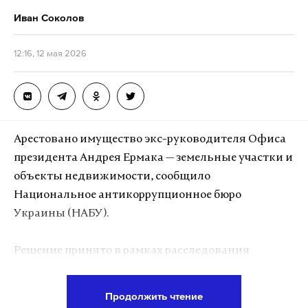
Иван Соколов
12:16, 12 мая 2026
Арестовано имущество экс-руководителя Офиса
президента Андрея Ермака — земельные участки и
объекты недвижимости, сообщило
Национальное антикоррупционное бюро
Украины (НАБУ).
Решение принято в рамках расследования
уголовного дела об отмывании 460 миллионов
гривен (около 770 миллионов российских рублей).
Продолжить чтение
Следствие считает, что деньги оказались