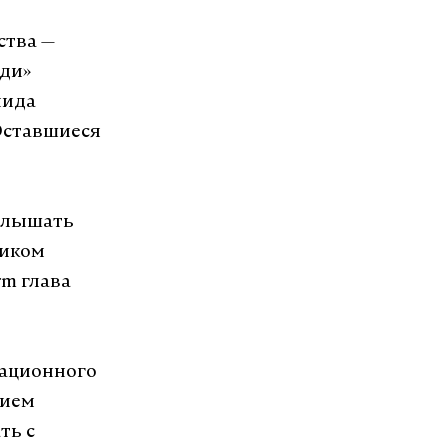
ства —
юди»
нида
 Оставшиеся
 слышать
ником
rm глава
мационного
нием
ть с