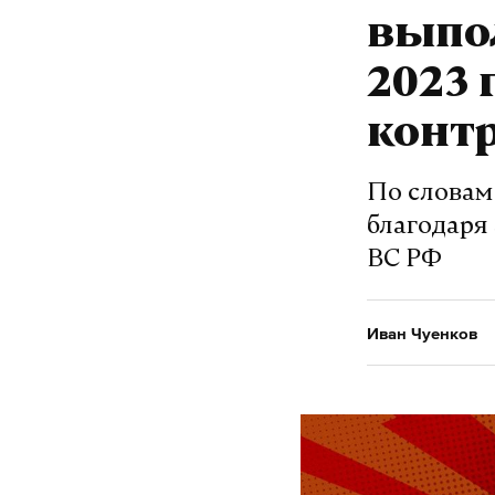
выпол
2023 
конт
По словам
благодаря
ВС РФ
Иван Чуенков