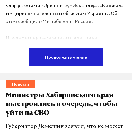
удар ракетами «Орешник», «Искандер», «Кинжал»
и «Циркон» по военным объектам Украины. Об
этом сообщило Минобороны России.
В ведомстве рассказали, что для атаки
использовались баллистические ракеты
«Орешник», аэробаллистические ракеты
Продолжить чтение
«Искандер», гиперзвуковые аэробаллистические
ракеты «Кинжал», а также крылатые ракеты
«Циркон». Кроме того, применялись крылатые
Новости
ракеты воздушного, морского и наземного
базирования и ударные беспилотники. В
Министры Хабаровского края
Минобороны подчеркнули, что все цели удара
выстроились в очередь, чтобы
были достигнуты.
уйти на СВО
Ранее украинские СМИ сообщили о серии мощных
Губернатор Демешин заявил, что не может