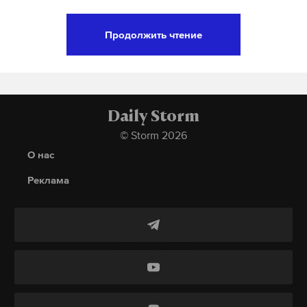
завершены, тела всех погибших извлечены из-под
информации New York Post, 21-летний
завалов.
Продолжить чтение
темнокожий мужчина считал себя Иисусом
Христом и был известен Секретной службе за
Списки пострадавших регулярно обновляются в
нарушение запрета приближаться к Белому дому.
канале администрации главы ЛНР. Леонид
В прошлом году его дважды задерживали за
Пасечник объявил 24 и 25 мая днями траура по
угрозы сотрудникам службы и проникновение на
Daily Storm
жертвам атаки.
охраняемую территорию.
© Storm 2026
О нас
Напомним, в ночь на пятницу украинские дроны
атаковали общежитие колледжа, где находились
Реклама
Подпишитесь на Daily Storm в
MAX
. Он
86 студентов. Здание обрушилось.
работает там, где тормозит интернет.
А еще мы есть в
Telegram
,
Дзен
и
VK
.
Президент Владимир Путин прокомментировал
Макс
Telegram
атаку, заявив, что она была преднамеренной.
Следователи возбудили уголовное дело о теракте.
Дзен
VK