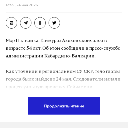
12:59, 24 мая 2026
Мэр Нальчика Таймураз Ахохов скончался в
возрасте 54 лет. Об этом сообщили в пресс-службе
администрации Кабардино-Балкарии.
Как уточнили в региональном СУ СКР, тело главы
города было найдено 24 мая. Следователи начали
процессуальную проверку. Сейчас они
опрашивают родственников, коллег, а также
друзей Ахохова.
Продолжить чтение
По информации ТАСС, мужчину похоронят 25 мая.
По предварительной версии, он мог скончаться от