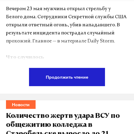
Макс
Telegram
Вечером 23 мая мужчина открыл стрельбу у
Дзен
VK
Белого дома. Сотрудники Секретной службы США
открыли ответный огонь, убив нападавшего. В
хабаровский край
спецоперация
чиновники
результате инцидента пострадал случайный
#
#
#
прохожий. Главное — в материале Daily Storm.
Что случилось
Стрелок не проник на территорию Белого дома,
Продолжить чтение
остановившись у его периметра. Reuters сообщил,
что стрельба произошла у КПП рядом с
резиденцией. Полиция Вашингтона попросила
Новости
горожан не приближаться к месту инцидента.
Количество жертв удара ВСУ по
По данным Fox News, стрелок сделал не менее трех
общежитию колледжа в
выстрелов. CBS позже сообщил, что стрелявший и