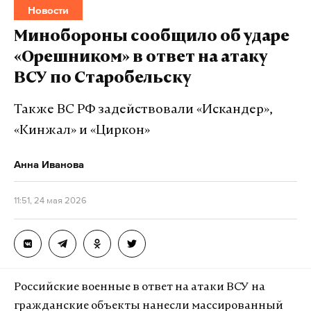
Новости
тромбоэмболии. Собеседник агентства рассказал,
что тело мэра нашли в его собственном доме.
Минобороны сообщило об ударе
«Орешником» в ответ на атаку
Таймураз Ахохов был назначен на пост мэра в
ВСУ по Старобельску
июне 2018 года. До этого он был исполняющим
обязанности.
Также ВС РФ задействовали «Искандер»,
«Кинжал» и «Циркон»
Подпишитесь на Daily Storm в
MAX
. Он
Анна Иванова
работает там, где тормозит интернет.
А еще мы есть в
Telegram
,
Дзен
и
VK
.
11:51, 24 мая 2026
Макс
Telegram
Дзен
VK
Российские военные в ответ на атаки ВСУ на
мэр
смерть
нальчик
#
#
#
гражданские объекты нанесли массированный