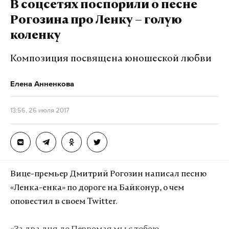
В соцсетях поспорили о песне
Рогозина про Ленку – голую
Подпишитесь на Daily Storm в
MAX
. Он
коленку
работает там, где тормозит интернет.
А еще мы есть в
Telegram
,
Дзен
и
VK
.
Композиция посвящена юношеской любви
Макс
Telegram
Елена Анненкова
Дзен
VK
13:56, 26 июля 2017
Вице-премьер Дмитрий Рогозин написал песню
«Ленка-енка» по дороге на Байконур, о чем
оповестил в своем Twitter.