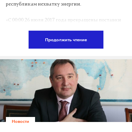
республикам нехватку энергии.
«С 00:00 26 июля 2017 года прекращены поставки
электроэнергии во временно неконтролируемые
районы Донецкой области. Территория ОРДЛО
Продолжить чтение
(неподвластных Киеву «отдельных районов
Донецкой и Луганской областей». — Примеч. D.S.)
теперь не потребляет электроэнергию,
производимую электростанциями на
контролируемой части Украины», — написал врио
директора «Укрэнерго» Всеволод Ковальчук.
Руководитель энергетической компании отметил,
что нехватка электричества в неконтролируемом
Донбассе компенсируется двумя ТЭС на
территории самопровозглашенных республик и
Новости
поставками из РФ.