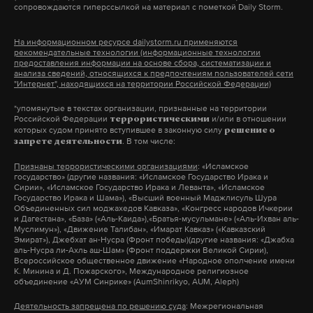
второго сезона сериала «Черное зеркало».
сопровождаются гиперссылкой на материал с пометкой Daily Storm.
директор КГБУ «Дирекция по охране объектов
Подобных персонажей в истории человечества
животного мира и ООПТ» Приморского края Олег
было довольно много, но избрания они
На информационном ресурсе dailystorm.ru применяются
рекомендательные технологии (информационные технологии
Шорскин.
добивались редко.
предоставления информации на основе сбора, систематизации и
анализа сведений, относящихся к предпочтениям пользователей сети
"Интернет", находящихся на территории Российской Федерации)
Фото: ©
vk.com/public110097658
Нарушители тем временем скрылись. Сотрудники
*упомянутые в текстах организации, признанные на территории
ГИБДД, которых Елистратов попросил перекрыть
Российской Федерации
и/или в отношении
террористическими
дорогу и задержать браконьеров, остановили
которых судом принято вступившее в законную силу
решение о
. В том числе:
запрете деятельности
нарушителей, однако сразу же отпустили. Как
Признаны террористическими организациями
: «Исламское
сказал источник Daily Storm, косули в машине уже
государство» (другие названия: «Исламское Государство Ирака и
не было, от добычи избавились по дороге, а
Сирии», «Исламское Государство Ирака и Леванта», «Исламское
Государство Ирака и Шама»), «Высший военный Маджлисуль Шура
других следов незаконной охоты в салоне не
Объединенных сил моджахедов Кавказа», «Конгресс народов Ичкерии
и Дагестана», «База» («Аль-Каида»),«Братья-мусульмане» («Аль-Ихван аль-
оказалось. Документы на автомобиль и карабин
Муслимун»), «Движение Талибан», «Имарат Кавказ» («Кавказский
Эмират»), Джебхат ан-Нусра (Фронт победы)(другие названия: «Джабха
были в порядке, поэтому формально оснований
аль-Нусра ли-Ахль аш-Шам» (Фронт поддержки Великой Сирии),
Всероссийское общественное движение «Народное ополчение имени
для задержания у полицейских не оказалось и
К. Минина и Д. Пожарского», Международное религиозное
браконьеров отпустили.
объединение «АУМ Синрике» (AumShinrikyo, AUM, Aleph)
Деятельность запрещена по решению суда
: Межрегиональная