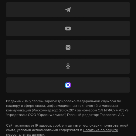
территории самопровозглашенных республик и
поставками из РФ.
Подпишитесь на Daily Storm в
MAX
. Он
работает там, где тормозит интернет.
Сколько точно заплатил Махов за трехдневную
А еще мы есть в
Telegram
,
Дзен
и
VK
.
вечеринку в «Шато Дитер», неизвестно. Однако
Лурье выяснил, что в 2012 году гонконгская
Макс
Telegram
актриса Кэти Чоу и наследник швейцарской
Дзен
VK
империи Richemont Жульен Лепе заплатили два
миллиона евро за аренду замка с большим садом,
антикварными римскими скульптурами, тремя
Издание
«Daily Storm»
зарегистрировано Федеральной службой по
бассейнами и двумя вертолетными площадками.
надзору в сфере связи, информационных технологий и массовых
коммуникаций
(Роскомнадзор)
20.07.2017 за номером
ЭЛ №ФС77-70379
К сумме официальной сметы в 221 тысячу евро
Учредитель: ООО "ОрденФеликса", Главный редактор: Таразевич А.А.
необходимо прибавить аренду роскошной яхты и
Сайт использует IP адреса, cookie и данные геолокации пользователей
сайта, условия использования содержатся в
Политике по защите
другие мелкие траты.
персональных данных.