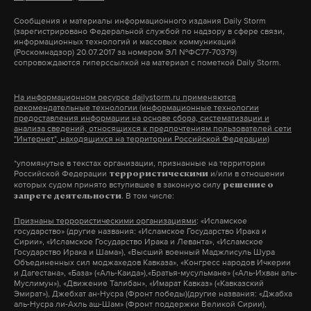
Сообщения и материалы информационного издания Daily Storm
(зарегистрировано Федеральной службой по надзору в сфере связи,
информационных технологий и массовых коммуникаций
(Роскомнадзор) 20.07.2017 за номером ЭЛ №ФС77-70379)
сопровождаются гиперссылкой на материал с пометкой Daily Storm.
На информационном ресурсе dailystorm.ru применяются
рекомендательные технологии (информационные технологии
предоставления информации на основе сбора, систематизации и
анализа сведений, относящихся к предпочтениям пользователей сети
"Интернет", находящихся на территории Российской Федерации)
Поставки энергии в неподконтрольные Киеву
*упомянутые в текстах организации, признанные на территории
Российской Федерации
и/или в отношении
террористическими
районы Луганской области прекратились еще 25
которых судом принято вступившее в законную силу
«По самым скромным подсчетам празднование
решение о
. В том числе:
апреля. В связи с этим представитель
запрете деятельности
бракосочетания скромного чиновника
генерального секретаря ООН Стефан Дюжаррик
Признаны террористическими организациями
: «Исламское
Росавиации», включая банкет в замке «Шато
государство» (другие названия: «Исламское Государство Ирака и
выразил беспокойство. «Важно, чтобы
Сирии», «Исламское Государство Ирака и Леванта», «Исламское
Дитер», проживание гостей, путешествия на яхте,
Государство Ирака и Шама»), «Высший военный Маджлисуль Шура
гражданское население, которое оказалось в
обошлось в более чем полмиллиона долларов
Объединенных сил моджахедов Кавказа», «Конгресс народов Ичкерии
эпицентре боевых действий, не страдало еще
и Дагестана», «База» («Аль-Каида»),«Братья-мусульмане» («Аль-Ихван аль-
США, заявляет Лурье. Выходит, судя по доходам
Муслимун»), «Движение Талибан», «Имарат Кавказ» («Кавказский
больше», — сказал он ТАСС. Руководство
Эмират»), Джебхат ан-Нусра (Фронт победы)(другие названия: «Джабха
Константина Махова, ему пришлось копить
аль-Нусра ли-Ахль аш-Шам» (Фронт поддержки Великой Сирии),
самопровозглашенной ЛНР заявило, что