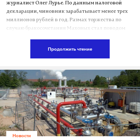
журналист Олег Лурье. По данным налоговой
декларации, чиновник зарабатывает менее трех
миллионов рублей в год. Размах торжества по
случаю бракосочетания Маховых стал поводом
для журналистского расследования.
Продолжить чтение
Подпишитесь на Daily Storm в
MAX
. Он
работает там, где тормозит интернет.
А еще мы есть в
Telegram
,
Дзен
и
VK
.
Макс
Telegram
Дзен
VK
Новости