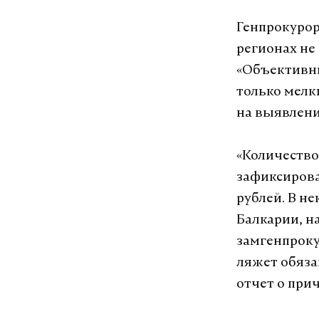
Генпрокурор
регионах не
«Объективны
только мелк
на выявлени
«Количество
зафиксирова
рублей. В н
Балкарии, н
замгенпроку
ляжет обяза
отчет о при