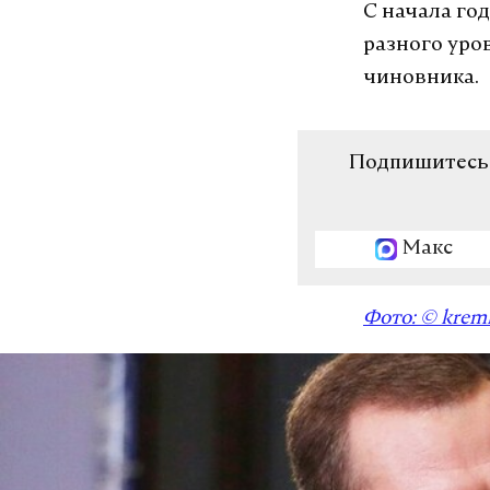
С начала го
разного уров
чиновника.
Подпишитесь н
Макс
Фото: © kreml