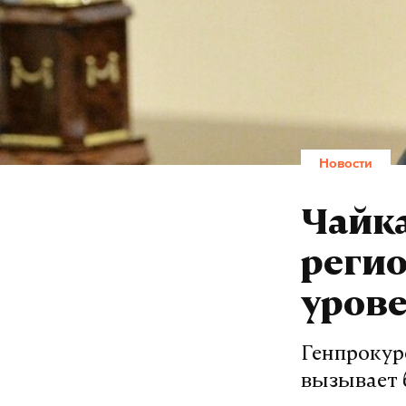
Новости
Чайка
регио
уров
Генпрокур
вызывает 