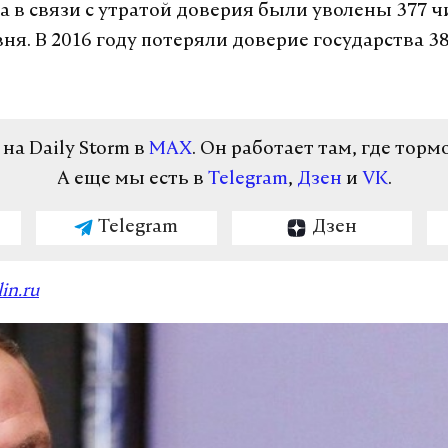
да в связи с утратой доверия были уволены 377 
ня. В 2016 году потеряли доверие государства 3
а Daily Storm в
MAX
. Он работает там, где торм
А еще мы есть в
Telegram
,
Дзен
и
VK
.
Telegram
Дзен
in.ru