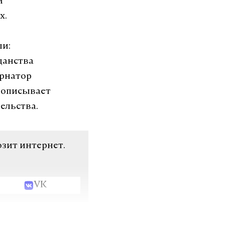
и
х.
ли:
данства
ернатор
– описывает
ельства.
озит интернет.
VK