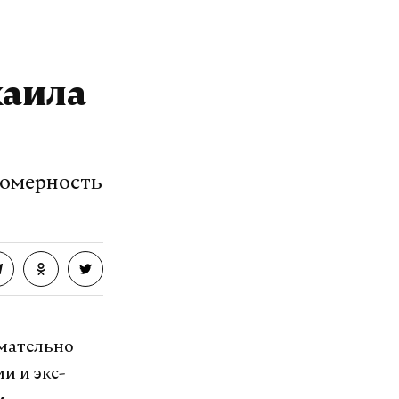
хаила
номерность
мательно
и и экс-