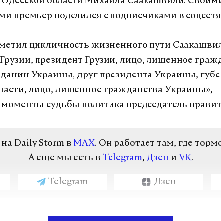
 Одесской области Михаила Саакашвили. Своим
и премьер поделился с подписчиками в соцсетя
метил цикличность жизненного пути Саакашви
Грузии, президент Грузии, лицо, лишенное граж
жданин Украины, друг президента Украины, губ
ласти, лицо, лишенное гражданства Украины», 
моменты судьбы политика председатель правит
а Daily Storm в
MAX
. Он работает там, где торм
А еще мы есть в
Telegram
,
Дзен
и
VK
.
Telegram
Дзен