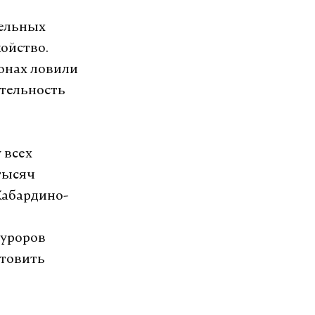
дельных
койство.
онах ловили
ятельность
 всех
тысяч
Кабардино-
куроров
отовить