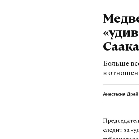
Медве
«удив
Саак
Больше вс
в отношен
Анастасия Драй
Председател
следит за «