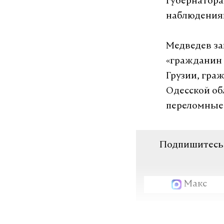
губернатора
наблюдениям
Медведев за
«гражданин 
Грузии, гра
Одесской об
переломные 
Подпишитесь н
Макс