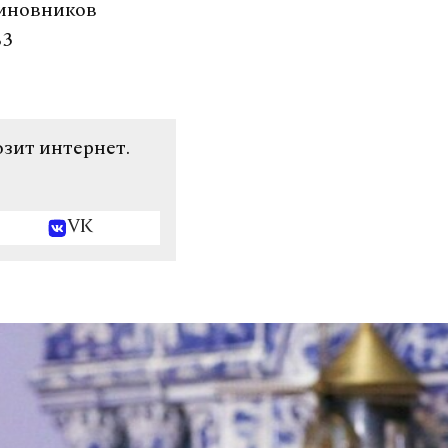
чиновников
83
озит интернет.
VK