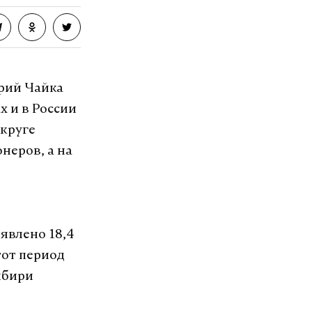
рий Чайка
х и в России
округе
неров, а на
н
ыявлено 18,4
тот период
ибири