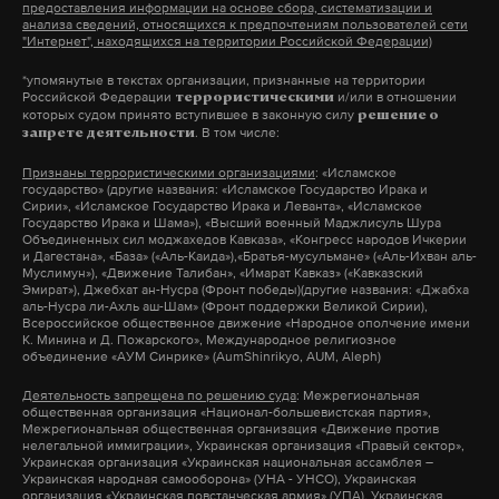
предоставления информации на основе сбора, систематизации и
анализа сведений, относящихся к предпочтениям пользователей сети
"Интернет", находящихся на территории Российской Федерации)
*упомянутые в текстах организации, признанные на территории
Российской Федерации
и/или в отношении
террористическими
которых судом принято вступившее в законную силу
решение о
. В том числе:
запрете деятельности
Признаны террористическими организациями
: «Исламское
государство» (другие названия: «Исламское Государство Ирака и
Сирии», «Исламское Государство Ирака и Леванта», «Исламское
Государство Ирака и Шама»), «Высший военный Маджлисуль Шура
Объединенных сил моджахедов Кавказа», «Конгресс народов Ичкерии
и Дагестана», «База» («Аль-Каида»),«Братья-мусульмане» («Аль-Ихван аль-
Муслимун»), «Движение Талибан», «Имарат Кавказ» («Кавказский
Эмират»), Джебхат ан-Нусра (Фронт победы)(другие названия: «Джабха
аль-Нусра ли-Ахль аш-Шам» (Фронт поддержки Великой Сирии),
Всероссийское общественное движение «Народное ополчение имени
К. Минина и Д. Пожарского», Международное религиозное
объединение «АУМ Синрике» (AumShinrikyo, AUM, Aleph)
Деятельность запрещена по решению суда
: Межрегиональная
общественная организация «Национал-большевистская партия»,
Межрегиональная общественная организация «Движение против
нелегальной иммиграции», Украинская организация «Правый сектор»,
Украинская организация «Украинская национальная ассамблея –
Украинская народная самооборона» (УНА - УНСО), Украинская
организация «Украинская повстанческая армия» (УПА), Украинская