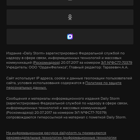
доследственную проверку.
Подпишитесь на Daily Storm в
MAX
. Он
работает там, где тормозит интернет.
А еще мы есть в
Telegram
,
Дзен
и
VK
.
Издание
«Daily Storm»
зарегистрировано Федеральной службой по
надзору в сфере связи, информационных технологий и массовых
коммуникаций
(Роскомнадзор)
20.07.2017 за номером
ЭЛ №ФС77-70379
Макс
Telegram
Учредитель: ООО "ОрденФеликса", Главный редактор: Таразевич А.А.
Сайт использует IP адреса, cookie и данные геолокации пользователей
Дзен
VK
сайта, условия использования содержатся в
Политике по защите
персональных данных.
Сообщения и материалы информационного издания Daily Storm
(зарегистрировано Федеральной службой по надзору в сфере связи,
информационных технологий и массовых коммуникаций
(Роскомнадзор) 20.07.2017 за номером ЭЛ №ФС77-70379)
сопровождаются гиперссылкой на материал с пометкой Daily Storm.
На информационном ресурсе dailystorm.ru применяются
рекомендательные технологии (информационные технологии