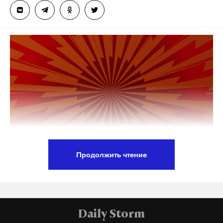
Подпишитесь на Daily Storm в
MAX
. Он
работает там, где тормозит интернет.
А еще мы есть в
Telegram
,
Дзен
и
VK
.
Макс
Telegram
Дзен
VK
военная форма
производство
#
#
импортозамещение
владимир путин
#
#
Продолжить чтение
Калининградские врачи Элина Сушкевич и Елена
Белая снова получили сроки по обвинению в
убийстве недоношенного новорожденного.
Процесс идет почти семь лет.
Daily Storm