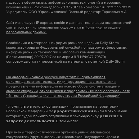
надзору в сфере связи, информационных технологий и массовых
поддержку Сушкевич и Белой, был Леонид
коммуникаций
(Роскомнадзор)
20.07.2017 за номером
ЭЛ №ФС77-70379
Учредитель: ООО "ОрденФеликса", Главный редактор: Таразевич А.А.
Рошаль.
Сайт использует IP адреса, cookie и данные геолокации пользователей
сайта, условия использования содержатся в
Политике по защите
В 2020 году Калининградский областной суд
персональных данных.
вынес врачам оправдательный приговор.
Сообщения и материалы информационного издания Daily Storm
Присяжные посчитали недоказанным
(зарегистрировано Федеральной службой по надзору в сфере связи,
информационных технологий и массовых коммуникаций
утверждение о том, что ребенку был введен
(Роскомнадзор) 20.07.2017 за номером ЭЛ №ФС77-70379)
сопровождаются гиперссылкой на материал с пометкой Daily Storm.
препарат сульфата магния. Прокуратура
обжаловала решение, дело перенесли в
На информационном ресурсе dailystorm.ru применяются
Московскую область. Там присяжные сочли вину
рекомендательные технологии (информационные технологии
предоставления информации на основе сбора, систематизации и
врачей доказанной.
анализа сведений, относящихся к предпочтениям пользователей сети
"Интернет", находящихся на территории Российской Федерации)
В 2022-м Мособлсуд вынес обвинительный
*упомянутые в текстах организации, признанные на территории
Российской Федерации
и/или в отношении
террористическими
приговор: Белая получила 9,5, а Сушкевич —
которых судом принято вступившее в законную силу
решение о
. В том числе:
запрете деятельности
девять лет колонии. В 2024 году Верховный суд
отправил дело на пересмотр. В итоге врачей
Признаны террористическими организациями
: «Исламское
государство» (другие названия: «Исламское Государство Ирака и