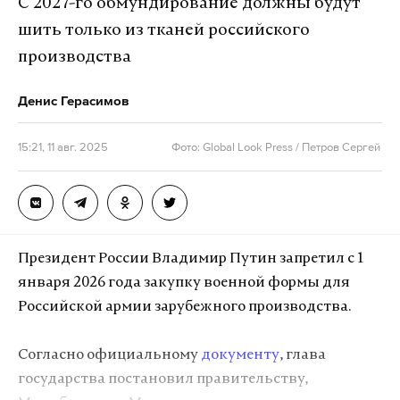
С 2027-го обмундирование должны будут
должно стать обязательным для политиков,
шить только из тканей российского
чтобы исключить неспособных к выполнению
производства
своих обязанностей.
Денис Герасимов
В феврале конгрессвумен от Республиканской
партии Жасмин Крокетт раскритиковала своих
15:21, 11 авг. 2025
Фото: Global Look Press / Петров Сергей
коллег из-за якобы неоднозначной позиции в
отношении конфликта на Украине.
Подпишитесь на Daily Storm в
MAX
. Он
Президент России Владимир Путин запретил с 1
работает там, где тормозит интернет.
января 2026 года закупку военной формы для
А еще мы есть в
Telegram
,
Дзен
и
VK
.
Российской армии зарубежного производства.
Макс
Telegram
Согласно официальному
документу
, глава
государства постановил правительству,
Дзен
VK