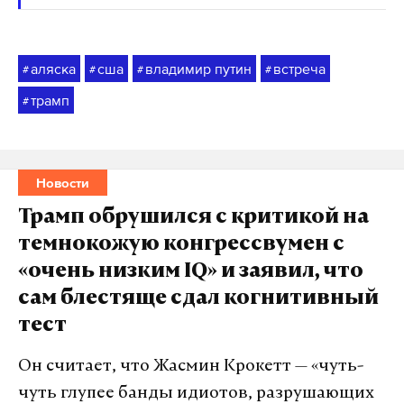
аляска
сша
владимир путин
встреча
#
#
#
#
трамп
#
Новости
Трамп обрушился с критикой на
темнокожую конгрессвумен с
«очень низким IQ» и заявил, что
сам блестяще сдал когнитивный
тест
Он считает, что Жасмин Крокетт — «чуть-
чуть глупее банды идиотов, разрушающих