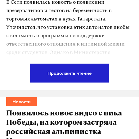
В Сети появилась новость о появлении
Дзен
VK
презервативов и тестов на беременность в
торговых автоматах в вузах Татарстана.
рпц
иск
упц
#
#
#
Уточняется, что установка этих автоматов якобы
стала частью программы по поддержке
ответственного отношения к интимной жизни
среди студентов. Однако в Министерстве
образования и науки Татарстана в беседе с Daily
Storm назвали эту новость бредом и фейком.
Продолжить чтение
Подпишитесь на Daily Storm в
MAX
. Он
работает там, где тормозит интернет.
Новости
А еще мы есть в
Telegram
,
Дзен
и
VK
.
Появилось новое видео с пика
Победы, на котором застряла
Макс
Telegram
российская альпинистка