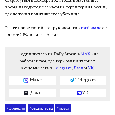
свергнутый в декабре 2024 года, в настоящее
время находится с семьей на территории России,
где получил политическое убежище.
Ранее новое сирийское руководство
требовало
от
властей РФ выдать Асада.
Подпишитесь на Daily Storm в
MAX
. Он
работает там, где тормозит интернет.
А еще мы есть в
Telegram
,
Дзен
и
VK
.
Макс
Telegram
Дзен
VK
франция
башар асад
арест
#
#
#