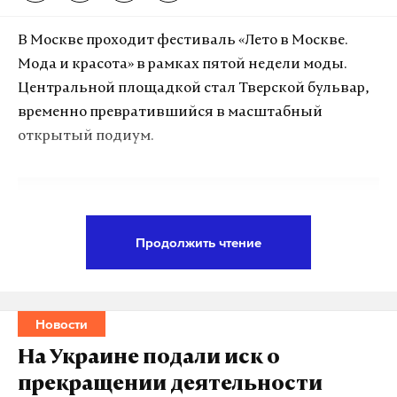
В Москве проходит фестиваль «Лето в Москве.
Мода и красота» в рамках пятой недели моды.
Центральной площадкой стал Тверской бульвар,
временно превратившийся в масштабный
открытый подиум.
Подпишитесь на Daily Storm в
MAX
. Он
работает там, где тормозит интернет.
Продолжить чтение
А еще мы есть в
Telegram
,
Дзен
и
VK
.
Макс
Telegram
Новости
Дзен
VK
На Украине подали иск о
прекращении деятельности