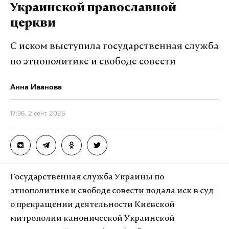
Украинской православной
церкви
С иском выступила государственная служба
по этнополитике и свободе совести
Анна Иванова
17:36, 2 сент. 2025
Посетители смогли бесплатно воспользоваться
услугами профессиональных стилистов, которые
делают экспресс-укладки и подиумный макияж.
В специальных шале работают парфюмерные
эксперты, которые помогают подобрать
Государственная служба Украины по
индивидуальные ароматы — от свежих морских
этнополитике и свободе совести подала иск в суд
нот до цитрусовых аккордов.
о прекращении деятельности Киевской
митрополии канонической Украинской