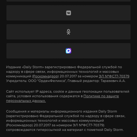
ранее обещавшей организовать новую съемку.
Напомним, что на первых съемках с дрона,
которые были сделаны несколько недель назад,
альпинистка подавала признаки жизни, в том
числе махала рукой из палатки.
Спасательная операция продолжалась несколько
недель, но каждая попытка заканчивалась
Издание
«Daily Storm»
зарегистрировано Федеральной службой по
надзору в сфере связи, информационных технологий и массовых
трагически. В частности, при попытке оказания
коммуникаций
(Роскомнадзор)
20.07.2017 за номером
ЭЛ №ФС77-70379
Учредитель: ООО "ОрденФеликса", Главный редактор: Таразевич А.А.
помощи погиб итальянский альпинист, а
вертолет Минобороны Киргизии потерпел аварию
Сайт использует IP адреса, cookie и данные геолокации пользователей
сайта, условия использования содержатся в
Политике по защите
при посадке.
персональных данных.
Сообщения и материалы информационного издания Daily Storm
27 августа киргизские спасатели официально
(зарегистрировано Федеральной службой по надзору в сфере связи,
информационных технологий и массовых коммуникаций
признали Наговицину пропавшей без вести и
(Роскомнадзор) 20.07.2017 за номером ЭЛ №ФС77-70379)
сопровождаются гиперссылкой на материал с пометкой Daily Storm.
прекратили поисковую операцию из-за