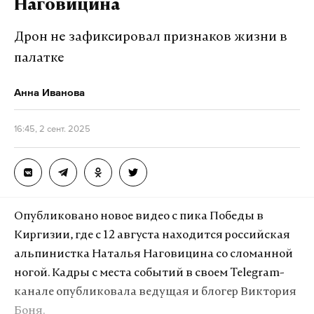
Дзен
VK
Наговицина
Дрон не зафиксировал признаков жизни в
палатке
Анна Иванова
16:45, 2 сент. 2025
Опубликовано новое видео с пика Победы в
Киргизии, где с 12 августа находится российская
альпинистка Наталья Наговицина со сломанной
ногой. Кадры с места событий в своем Telegram-
канале опубликовала ведущая и блогер Виктория
Боня.