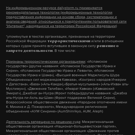
экстремальных погодных условий и высокой
На информационном ресурсе dailystorm.ru применяются
опасности дальнейших работ. Подробности
рекомендательные технологии (информационные технологии
предоставления информации на основе сбора, систематизации и
истории с альпинисткой можно прочитать
здесь
.
анализа сведений, относящихся к предпочтениям пользователей сети
"Интернет", находящихся на территории Российской Федерации)
наталья наговицина
киргизия
альпинист
#
#
#
*упомянутые в текстах организации, признанные на территории
Российской Федерации
и/или в отношении
террористическими
которых судом принято вступившее в законную силу
решение о
. В том числе:
запрете деятельности
Признаны террористическими организациями
: «Исламское
государство» (другие названия: «Исламское Государство Ирака и
Сирии», «Исламское Государство Ирака и Леванта», «Исламское
Государство Ирака и Шама»), «Высший военный Маджлисуль Шура
«Никакой информации у нас нет. Нигде
Объединенных сил моджахедов Кавказа», «Конгресс народов Ичкерии
и Дагестана», «База» («Аль-Каида»),«Братья-мусульмане» («Аль-Ихван аль-
ничего не устанавливается. Бред какой-то.
Муслимун»), «Движение Талибан», «Имарат Кавказ» («Кавказский
Эмират»), Джебхат ан-Нусра (Фронт победы)(другие названия: «Джабха
Хуже бредятины не придумаешь, это явно
аль-Нусра ли-Ахль аш-Шам» (Фронт поддержки Великой Сирии),
какой-то фейк»
, — отреагировали в
Всероссийское общественное движение «Народное ополчение имени
К. Минина и Д. Пожарского», Международное религиозное
республиканском минобразования.
объединение «АУМ Синрике» (AumShinrikyo, AUM, Aleph)
Деятельность запрещена по решению суда
: Межрегиональная
Появление контрацептивов среди товаров в
общественная организация «Национал-большевистская партия»,
Межрегиональная общественная организация «Движение против
вендингах отрицают и в самих вузах Татарстана. В