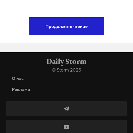
Подпишитесь на Daily Storm в
MAX
. Он
Продолжить чтение
работает там, где тормозит интернет.
А еще мы есть в
Telegram
,
Дзен
и
VK
.
Макс
Telegram
Daily Storm
Дзен
VK
© Storm 2026
О нас
Реклама
Семиминутная съемка с дрона, сделанная
казахстанским оператором, показывает, что
признаков жизни в палатке и около нее нет.
Подъем дрона на высоту был оплачен Боней,