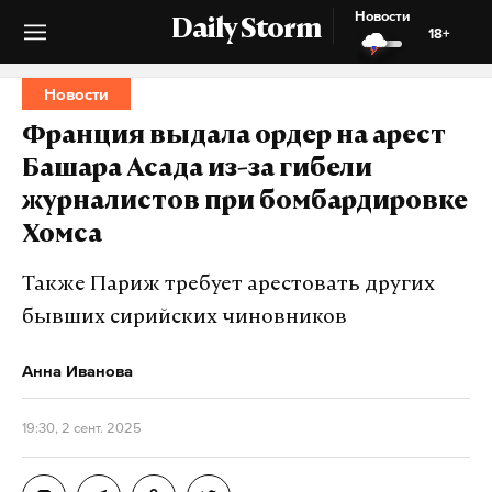
Новости
Daily Storm
18+
Новости
Франция выдала ордер на арест
Башара Асада из-за гибели
журналистов при бомбардировке
Хомса
Также Париж требует арестовать других
бывших сирийских чиновников
Анна Иванова
19:30, 2 сент. 2025