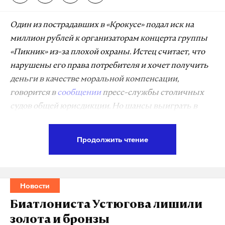
Один из пострадавших в «Крокусе» подал иск на
миллион рублей к организаторам концерта группы
«Пикник» из-за плохой охраны. Истец считает, что
нарушены его права потребителя и хочет получить
деньги в качестве моральной компенсации,
говорится в
сообщении
пресс-службы столичных
судов общей юрисдикции. Но шансы выиграть в
суде ничтожны, уверен адвокат Игорь Трунов. Он
защищает других семей жертв и пострадавших в
Продолжить чтение
теракте
.
«Никаких перспектив получить компенсацию нет.
Новости
У меня такое ощущение, что истец не
воспользовался профессиональной юридической
Биатлониста Устюгова лишили
помощью. Это какие-то самостоятельные
золота и бронзы