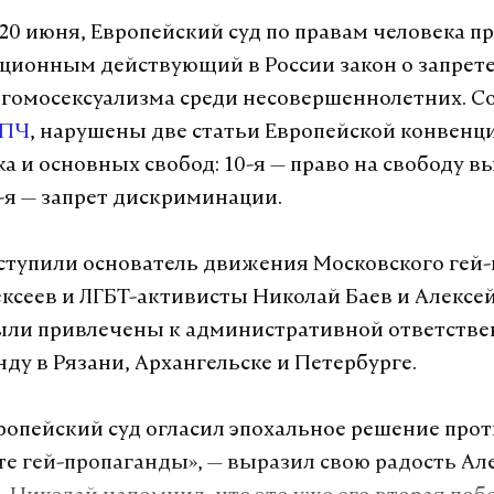
 20 июня, Европейский суд по правам человека п
ионным действующий в России закон о запрет
гомосексуализма среди несовершеннолетних. С
СПЧ
, нарушены две статьи Европейской конвенц
ка и основных свобод: 10-я — право на свободу 
-я — запрет дискриминации.
тупили основатель движения Московского гей
ксеев и ЛГБТ-активисты Николай Баев и Алексей
ыли привлечены к административной ответстве
нду в Рязани, Архангельске и Петербурге.
ропейский суд огласил эпохальное решение прот
ете гей-пропаганды», — выразил свою радость Ал