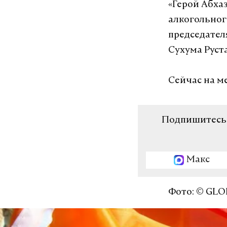
«Герой Абха
алкогольног
председател
Сухума Руст
Сейчас на м
Подпишитесь н
Макс
Фото: © GLO