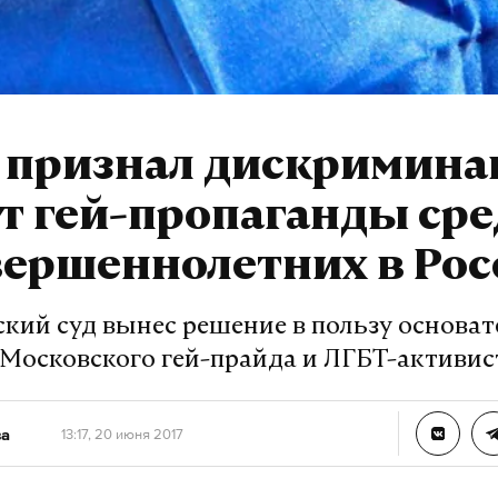
 признал дискримина
т гей-пропаганды ср
вершеннолетних в Рос
ский суд вынес решение в пользу основат
Московского гей-прайда и ЛГБТ-активис
ва
13:17, 20 июня 2017