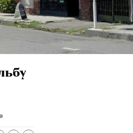
льбу
в