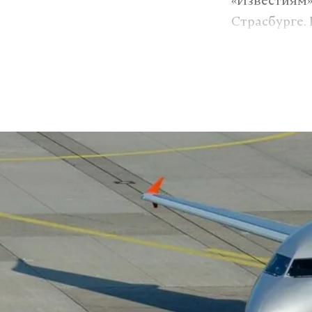
«Известиям»
Страсбурге.
запретов ге
решение бол
Активист пр
серьезному 
Конституцио
запретов ге
Все решило
Если проана
реализацию 
суд удовлет