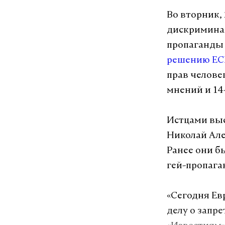
Во вторник,
дискриминац
пропаганды 
решению Е
прав челове
мнений и 14
Истцами выс
Николай Але
Ранее они б
гей-пропага
«Сегодня Ев
делу о запр