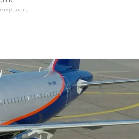
еда в
вомерность
ва, нынешнее
 к
ционность
 наличие и
акой вывод:
а примеры