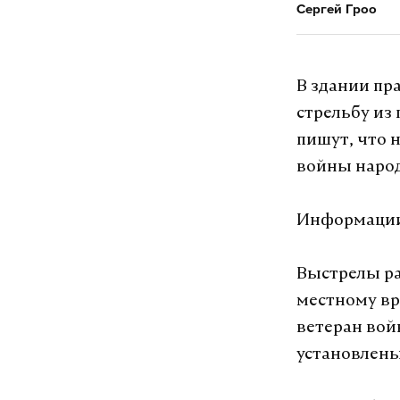
Сергей Гроо
В здании пр
стрельбу из
пишут, что 
войны народ
Информации 
Выстрелы ра
местному вр
ветеран вой
установлены