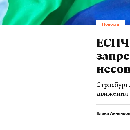
Новости
ЕСПЧ
запре
несо
Страсбург
движения 
Елена Анненко