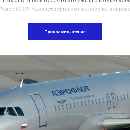
. Николай напомнил, что это уже его вторая поб
 Ранее ЕСПЧ удовлетворил его жалобу на непра
й-парадов в Москве. Однако, по словам Алексее
ее масштабное.
Продолжить чтение
едполагает, что «вынесенный вердикт приведет
лобовому столкновению ЕСПЧ и российского
нного суда, который ранее отстаивал конститу
й-пропаганды».
 прецедентное право
лизировать само решение ЕСПЧ и взять в расчет
прецедентного права в Европе, можно сделать т
ворил жалобу ЛГБТ-активистов, ориентируясь н