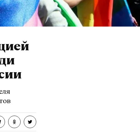
цией
еди
сии
еля
тов