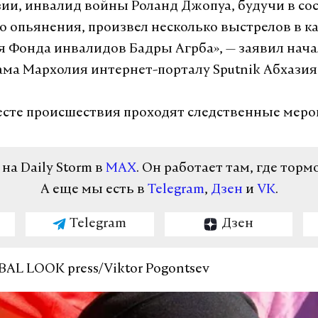
зии, инвалид войны Роланд Джопуа, будучи в со
о опьянения, произвел несколько выстрелов в к
я Фонда инвалидов Бадры Агрба», — заявил нач
ама Мархолия интернет-порталу Sputnik Абхазия
есте происшествия проходят следственные меро
а Daily Storm в
MAX
. Он работает там, где торм
А еще мы есть в
Telegram
,
Дзен
и
VK
.
Telegram
Дзен
BAL LOOK press/Viktor Pogontsev