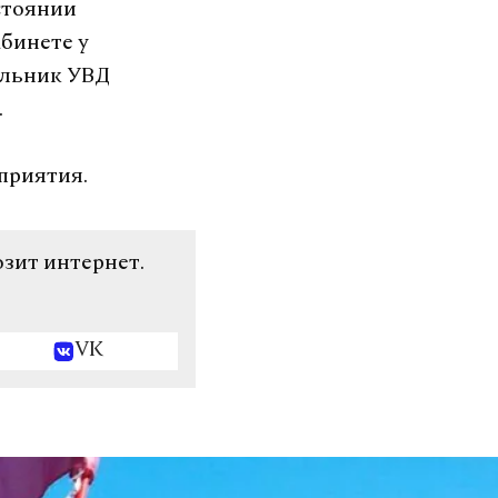
стоянии
абинете у
альник УВД
.
приятия.
озит интернет.
VK