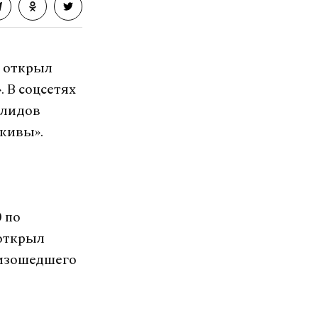
а открыл
 В соцсетях
алидов
 живы».
 по
 открыл
оизошедшего