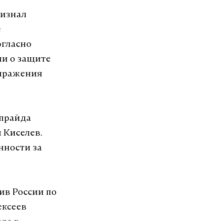
ризнал
е
огласно
ии о защите
выражения
-прайда
 Киселев.
нности за
ив России по
ексеев