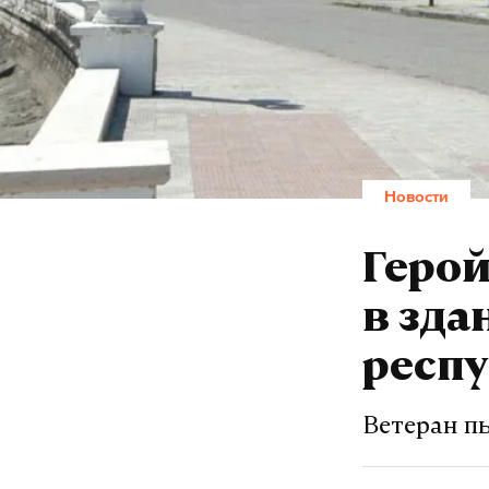
Новости
Герой
в зда
респ
Ветеран п