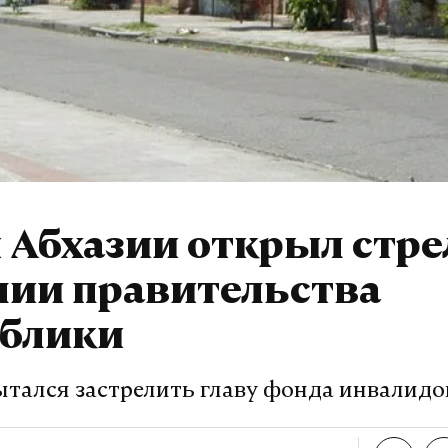
 Абхазии открыл стре
нии правительства
ублики
ытался застрелить главу фонда инвалидо