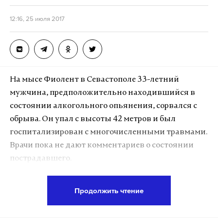
шестой – отстаивать право Эскерханова на
справедливое судебное разбирательство.
12:16, 25 июля 2017
Подпишитесь на Daily Storm в
MAX
. Он
работает там, где тормозит интернет.
На мысе Фиолент в Севастополе 33-летний
А еще мы есть в
Telegram
,
Дзен
и
VK
.
мужчина, предположительно находившийся в
Макс
Telegram
состоянии алкогольного опьянения, сорвался с
обрыва. Он упал с высоты 42 метров и был
Дзен
VK
госпитализирован с многочисленными травмами.
Врачи пока не дают комментариев о состоянии
пострадавшего.
«Поскольку рельеф данной местности состоит из
Продолжить чтение
скальных стенок, чередующихся осыпными
наклонными полками, падение сопровождалось