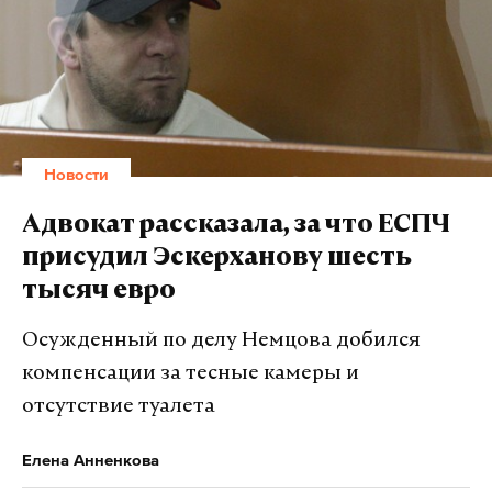
экстремизму. Если кто-то лайкает эту картинку, он
может ответить по этой статье. Потому что он ее
распространяет», — цитирует Шаманскую издание
НГС.НОВОСТИ.
Daily Storm пытался связаться с представителем
Новости
управления для уточнения комментария, но ни по
одному из доступных телефонов Шаманской в
Адвокат рассказала, за что ЕСПЧ
рабочее время дозвониться не удалось.
присудил Эскерханову шесть
тысяч евро
Мужчина попал в поле зрения
правоохранительных органов, после того как 18
Осужденный по делу Немцова добился
апреля и 1 июня 2017 года он одобрительно
компенсации за тесные камеры и
прокомментировал две видеозаписи
отсутствие туалета
религиозного содержания. Молодой человек
признал свою вину и раскаялся.
Елена Анненкова