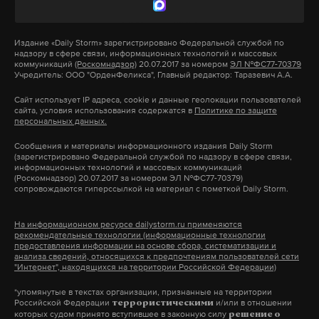
деньги с туристов начнут не ранее 1 мая 2018 года.
До декабря 2017-го власти регионов должны
Издание
«Daily Storm»
зарегистрировано Федеральной службой по
определиться с точной суммой сбора, при этом в
надзору в сфере связи, информационных технологий и массовых
2018-м она не должна превышать 50, а в
коммуникаций
(Роскомнадзор)
20.07.2017 за номером
ЭЛ №ФС77-70379
Учредитель: ООО "ОрденФеликса", Главный редактор: Таразевич А.А.
последующие три года – 100 рублей в сутки.
Сайт использует IP адреса, cookie и данные геолокации пользователей
сайта, условия использования содержатся в
Политике по защите
персональных данных.
Подпишитесь на Daily Storm в
MAX
. Он
Сообщения и материалы информационного издания Daily Storm
работает там, где тормозит интернет.
(зарегистрировано Федеральной службой по надзору в сфере связи,
информационных технологий и массовых коммуникаций
А еще мы есть в
Telegram
,
Дзен
и
VK
.
(Роскомнадзор) 20.07.2017 за номером ЭЛ №ФС77-70379)
сопровождаются гиперссылкой на материал с пометкой Daily Storm.
Макс
Telegram
На информационном ресурсе dailystorm.ru применяются
рекомендательные технологии (информационные технологии
Дзен
VK
предоставления информации на основе сбора, систематизации и
анализа сведений, относящихся к предпочтениям пользователей сети
"Интернет", находящихся на территории Российской Федерации)
*упомянутые в текстах организации, признанные на территории
Российской Федерации
и/или в отношении
террористическими
которых судом принято вступившее в законную силу
решение о