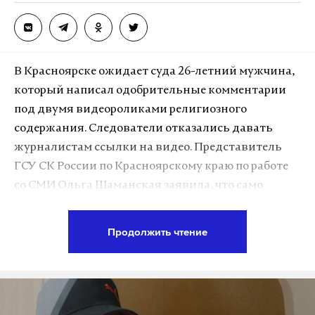
В Красноярске ожидает суда 26-летний мужчина,
который написал одобрительные комментарии
под двумя видеороликами религиозного
содержания. Следователи отказались давать
журналистам ссылки на видео. Представитель
ГСУ СК России по Красноярскому краю по работе
со СМИ Ольга Шаманская заявила, что само
указание на подобные материалы является
незаконным.
Продолжить чтение
«Даже если вы увидели ролик, изображение, на
котором одна раса унижает другую, называет
нелицеприятными словами — это уже относится к