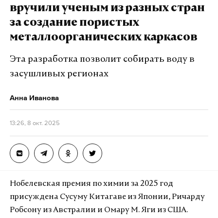
вручили ученым из разных стран
Машков отметил, что сначала воспринял это как
за создание пористых
недобрый знак, но затем, увидев на двери
металлоорганических каркасов
табличку «От себя», осознал, что правильный
путь — всегда идти от собственного внутреннего
Эта разработка позволит собирать воду в
ощущения.
засушливых регионах
Обращаясь к будущим артистам, Машков
Анна Иванова
пожелал им прежде всего «становиться людьми»,
и подчеркнул, что для актера жизненно
13:26, 8 окт. 2025
необходим широкий кругозор. Он обратил
внимание, что все педагоги школы —
действующие артисты, которые служат живым
примером для учеников, и призвал студентов
Нобелевская премия по химии за 2025 год
показывать результаты и держаться строгой
присуждена Сусуму Китагаве из Японии, Ричарду
дисциплины.
Робсону из Австралии и Омару М. Яги из США.