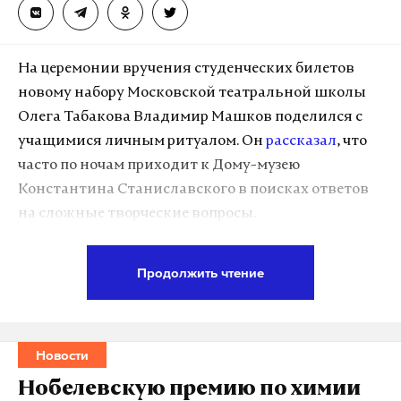
CookBook». Павел Сюткин также представлял
Россию на всемирной выставке ЭКСПО-2015 в
Милане в качестве официального посла.
На церемонии вручения студенческих билетов
новому набору Московской театральной школы
Олега Табакова Владимир Машков поделился с
Подпишитесь на Daily Storm в
MAX
. Он
учащимися личным ритуалом. Он
рассказал
, что
работает там, где тормозит интернет.
часто по ночам приходит к Дому-музею
А еще мы есть в
Telegram
,
Дзен
и
VK
.
Константина Станиславского в поисках ответов
на сложные творческие вопросы.
Макс
Telegram
«Я очень часто прихожу ночью сюда. Походить
Дзен
VK
Продолжить чтение
возле дома. Хожу и мысленно задаю вопрос:
Константин Сергеевич [Станиславский], делать
блогер
задержание
фейки об армии
#
#
#
ли мне это или это? Хожу-хожу. Ночь. И только два
историк
#
Новости
красных глаза сигнализации мигает», — цитирует
его корреспондент Daily Storm.
Нобелевскую премию по химии