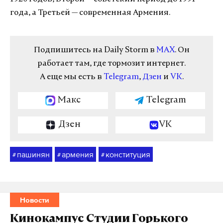
года, а Третьей — современная Армения.
Подпишитесь на Daily Storm в
MAX
. Он
работает там, где тормозит интернет.
А еще мы есть в
Telegram
,
Дзен
и
VK
.
Макс
Telegram
Дзен
VK
пашинян
армения
конституция
#
#
#
Новости
Кинокампус Студии Горького