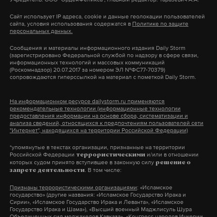
Макс
Telegram
Сайт использует IP адреса, cookie и данные геолокации пользователей
сайта, условия использования содержатся в
Политике по защите
персональных данных.
Дзен
VK
Сообщения и материалы информационного издания Daily Storm
(зарегистрировано Федеральной службой по надзору в сфере связи,
информационных технологий и массовых коммуникаций
нобелевская премия
ученые
химия
#
#
#
(Роскомнадзор) 20.07.2017 за номером ЭЛ №ФС77-70379)
сопровождаются гиперссылкой на материал с пометкой Daily Storm.
На информационном ресурсе dailystorm.ru применяются
рекомендательные технологии (информационные технологии
предоставления информации на основе сбора, систематизации и
анализа сведений, относящихся к предпочтениям пользователей сети
"Интернет", находящихся на территории Российской Федерации)
*упомянутые в текстах организации, признанные на территории
Российской Федерации
и/или в отношении
террористическими
которых судом принято вступившее в законную силу
решение о
. В том числе:
запрете деятельности
Признаны террористическими организациями
: «Исламское
государство» (другие названия: «Исламское Государство Ирака и
Сирии», «Исламское Государство Ирака и Леванта», «Исламское
Государство Ирака и Шама»), «Высший военный Маджлисуль Шура
Объединенных сил моджахедов Кавказа», «Конгресс народов Ичкерии