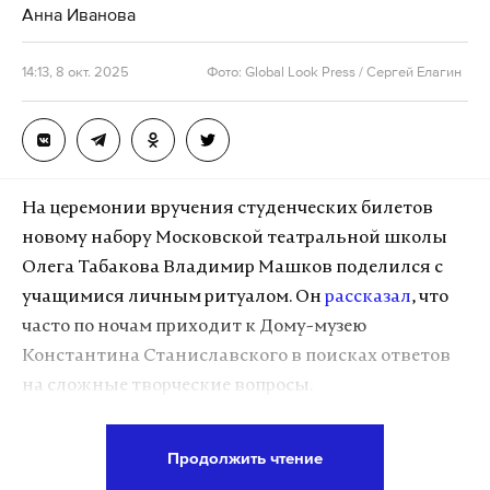
Анна Иванова
исторических наук. Выпускник МГИМО, он с 2010-
х полностью сосредоточился на гастрономических
14:13, 8 окт. 2025
Фото: Global Look Press / Сергей Елагин
исследованиях, став автором восьми книг, в том
числе международного бестселлера «СССР
CookBook». Павел Сюткин также представлял
Россию на всемирной выставке ЭКСПО-2015 в
Милане в качестве официального посла.
На церемонии вручения студенческих билетов
новому набору Московской театральной школы
Олега Табакова Владимир Машков поделился с
Подпишитесь на Daily Storm в
MAX
. Он
учащимися личным ритуалом. Он
рассказал
, что
работает там, где тормозит интернет.
часто по ночам приходит к Дому-музею
А еще мы есть в
Telegram
,
Дзен
и
VK
.
Константина Станиславского в поисках ответов
на сложные творческие вопросы.
Макс
Telegram
«Я очень часто прихожу ночью сюда. Походить
Дзен
VK
Продолжить чтение
возле дома. Хожу и мысленно задаю вопрос: