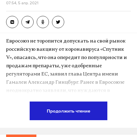
07:54, 5 апр. 2021
Евросоюз не торопится допускать на свой рынок
российскую вакцину от коронавируса «Спутник
V», опасаясь, что она опередит по популярности и
продажам препараты, уже одобренные
регуляторами ЕС, заявил глава Центра имени
Гамалеи Александр Гинцбург. Ранее в Евросоюзе
неоднократно заявляли, что нуждаются в
российской вакцине, однако Европейское
агентство лекарственных средств (ЕМА) пока не
Продолжить чтение
зарегистрировало препарат.
«Евросоюз не спешит вывести «Спутник V» как