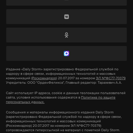
Подпишитесь на Daily Storm в
MAX
. Он
Подпишитесь на Daily Storm в
MAX
. Он
работает там, где тормозит интернет.
работает там, где тормозит интернет.
А еще мы есть в
Telegram
,
Дзен
и
VK
.
Кураев назвал низвержение
А еще мы есть в
Telegram
,
Дзен
и
VK
.
его из сана местью
Макс
Telegram
Макс
Telegram
патриарха Кирилла за
позицию по Pussy Riot
Дзен
VK
Дзен
VK
На архиерейском соборе осенью 2021 года
не будут выбирать нового предстоятеля
Издание
«Daily Storm»
зарегистрировано Федеральной службой по
сизо
РПЦ, убежден бывший протодиакон
следствие
фургал
#
#
#
надзору в сфере связи, информационных технологий и массовых
коммуникаций
(Роскомнадзор)
20.07.2017 за номером
ЭЛ №ФС77-70379
29 декабря 2020
Учредитель: ООО "ОрденФеликса", Главный редактор: Таразевич А.А.
Сайт использует IP адреса, cookie и данные геолокации пользователей
сайта, условия использования содержатся в
Политике по защите
персональных данных.
Сообщения и материалы информационного издания Daily Storm
Кураев пояснил, что «Бог вправе наложить
(зарегистрировано Федеральной службой по надзору в сфере связи,
информационных технологий и массовых коммуникаций
«мораторий» на причастность клирика в церкви —
(Роскомнадзор) 20.07.2017 за номером ЭЛ №ФС77-70379)
но речь не обязательно о самом протодиаконе.
сопровождаются гиперссылкой на материал с пометкой Daily Storm.