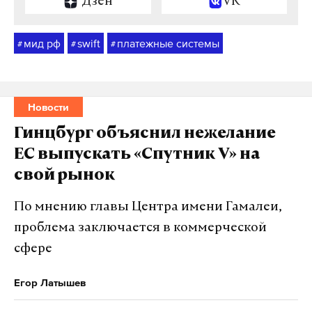
Дзен
VK
мид рф
swift
платежные системы
#
#
#
Новости
Гинцбург объяснил нежелание
ЕС выпускать «Спутник V» на
свой рынок
По мнению главы Центра имени Гамалеи,
проблема заключается в коммерческой
сфере
Егор Латышев