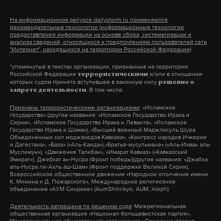
«Поэтому вопрос о том, кто, когда, в чем,
На информационном ресурсе dailystorm.ru применяются
насколько и с какими последствиями
рекомендательные технологии (информационные технологии
предоставления информации на основе сбора, систематизации и
Посмотреть эту публикацию в Instagram
уклонился от «пути Церкви», непрост, и до
анализа сведений, относящихся к предпочтениям пользователей сети
Последнего Суда неокончателен. В истории
"Интернет", находящихся на территории Российской Федерации)
Церкви много эпизодов, когда некто
*упомянутые в текстах организации, признанные на территории
Российской Федерации
и/или в отношении
расходился с современной ему церковью, а
террористическими
которых судом принято вступившее в законную силу
решение о
потом (чаще уже после смерти) бывал
. В том числе:
запрете деятельности
оправдан»
, — отметил он и привел притчу об авве
Признаны террористическими организациями
: «Исламское
Оренте (Авва — арамейско-сирийское слово,
государство» (другие названия: «Исламское Государство Ирака и
Сирии», «Исламское Государство Ирака и Леванта», «Исламское
обозначающее «отец». — Примеч. Daily Storm).
Государство Ирака и Шама»), «Высший военный Маджлисуль Шура
Объединенных сил моджахедов Кавказа», «Конгресс народов Ичкерии
и Дагестана», «База» («Аль-Каида»),«Братья-мусульмане» («Аль-Ихван аль-
Публикация от Орехово-Зуевский Округ (@orehovo_zuevo_official)
Муслимун»), «Движение Талибан», «Имарат Кавказ» («Кавказский
Протодиакон пообещал подумать о своей позиции
Эмират»), Джебхат ан-Нусра (Фронт победы)(другие названия: «Джабха
аль-Нусра ли-Ахль аш-Шам» (Фронт поддержки Великой Сирии),
в отношении церкви.
«Раз дано время на
Всероссийское общественное движение «Народное ополчение имени
Врачи назвали предварительной причиной
«переосмысление», буду паки и паки
К. Минина и Д. Пожарского», Международное религиозное
(с
объединение «АУМ Синрике» (AumShinrikyo, AUM, Aleph)
смерти юноши аневризму — разрыв сосуда в
церковнославянского — снова и снова. — Примеч.
головном мозге.
Деятельность запрещена по решению суда
: Межрегиональная
Daily Storm)
думать»
, — заключил он.
общественная организация «Национал-большевистская партия»,
Межрегиональная общественная организация «Движение против