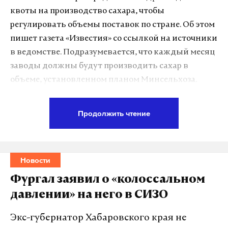
квоты на производство сахара, чтобы
регулировать объемы поставок по стране. Об этом
пишет газета «Известия» со ссылкой на источники
в ведомстве. Подразумевается, что каждый месяц
заводы должны будут производить сахар в
объеме, установленном планом Минсельхоза.
Эксперты не уверены, что это поможет решить
потенциальный дефицит товара на полках.
Продолжить чтение
«Участники рынка сахара работают с
ретейлом как напрямую, так и через
Новости
посредников. При этом все участвующие в
соглашении
[о стабилизации цен]
сахарные
Фургал заявил о «колоссальном
заводы выразили готовность заключить
давлении» на него в СИЗО
контракты для прямых поставок в торговые
сети»
Экс-губернатор Хабаровского края не
, — приводит издание слова собеседника в