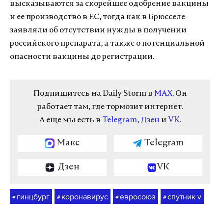
высказываются за скорейшее одобрение вакцины
и ее производство в ЕС, тогда как в Брюсселе
заявляли об отсутствии нужды в получении
российского препарата, а также о потенциальной
опасности вакцины до регистрации.
Подпишитесь на Daily Storm в
MAX
. Он
работает там, где тормозит интернет.
А еще мы есть в
Telegram
,
Дзен
и
VK
.
Макс
Telegram
Дзен
VK
гинцбург
коронавирус
евросоюз
спутник v
#
#
#
#