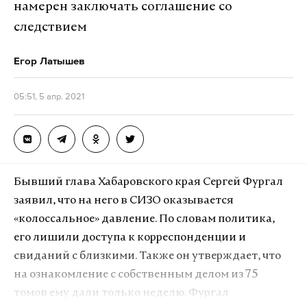
Минсельхозе.
намерен заключать соглашение со
следствием
По данным газеты, у каждого завода теперь будет
квота на изготовление и дальнейшую продажу
Егор Латышев
товара рознице. Это позволит властям понимать,
какой объем субсидий необходимо выплачивать
05:51, 5 апр. 2021
производителям, а также, теоретически, создаст
более тесный контакт между изготовителями и
продавцами.
Бывший глава Хабаровского края Сергей Фургал
В ведомстве указали потенциальные проблемы
заявил, что на него в СИЗО оказывается
нового подхода: ранее предприятия не работали
«колоссальное» давление. По словам политика,
по этому принципу, поэтому у них не было рамок и
его лишили доступа к корреспонденции и
плана по выработке продукции. Кроме того,
свиданий с близкими. Также он утверждает, что
неясно, как заводы будут справляться с
на ознакомление с собственным делом из 75
требованиями, если поставки сырья для
томов ему дали только неделю. Фургал
производства сахара будут непостоянными или