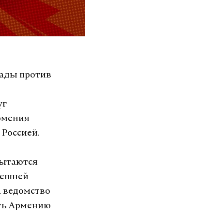
пады против
уг
Армения
 Россией.
пытаются
нешней
а ведомство
ать Армению