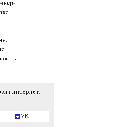
мьер-
ахе
ня.
ые
должны
озит интернет.
VK