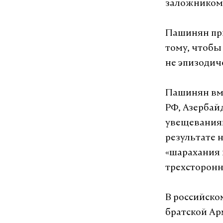
заложником 
Пашинян при
тому, чтобы
не эпизодич
Пашинян вм
РФ, Азербай
увещеваниям
результате 
«шарахания 
трехсторонн
В российско
братской Ар