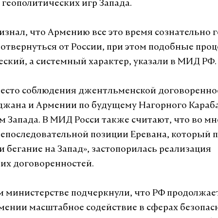
геополитических игр Запада.
знал, что Армению все это время сознательно 
 отвернуться от России, при этом подобные про
еский, а системный характер, указали в МИД РФ.
есто соблюдения джентльменской договоренно
джана и Армении по будущему Нагорного Караб
 Запада. В МИД Росси также считают, что во мн
непоследовательной позиции Еревана, который 
и бегание на Запад», застопорилась реализация
их договоренностей.
м министерстве подчеркнули, что РФ продолжае
мении масштабное содействие в сферах безопас