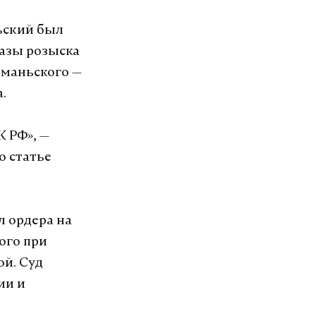
ьский был
базы розыска
фманьского —
.
К РФ», —
о статье
л ордера на
ого при
ой. Суд
ии и