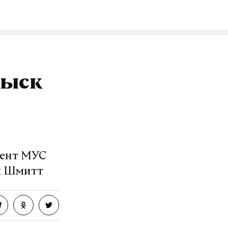
зыск
дент МУС
ам Шмитт