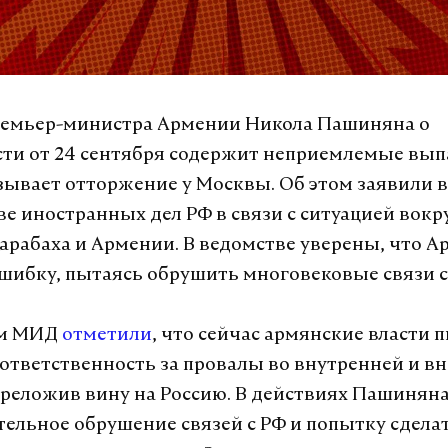
ремьер-министра Армении Никола Пашиняна о
ти от 24 сентября содержит неприемлемые вы
зывает отторжение у Москвы. Об этом заявили в
е иностранных дел РФ в связи с ситуацией вокр
арабаха и Армении. В ведомстве уверены, что 
шибку, пытаясь обрушить многовековые связи с
ом МИД
отметили
, что сейчас армянские власти 
я ответственность за провалы во внутренней и в
ереложив вину на Россию. В действиях Пашинян
тельное обрушение связей с РФ и попытку сдел