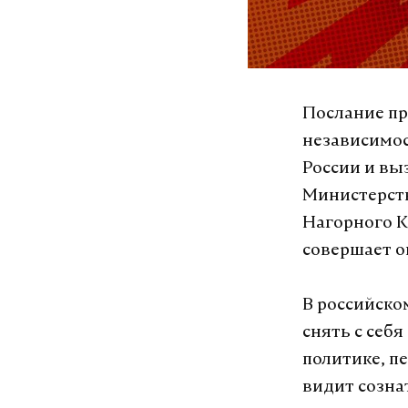
Послание п
независимос
России и вы
Министерств
Нагорного К
совершает о
В российск
снять с себ
политике, п
видит созна