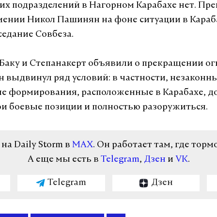
их подразделений в Нагорном Карабахе нет. Пре
ении Никол Пашинян на фоне ситуации в Караб
седание Совбеза.
 Баку и Степанакерт объявили о прекращении ог
 выдвинул ряд условий: в частности, незаконн
е формирования, расположенные в Карабахе, 
ои боевые позиции и полностью разоружиться.
а Daily Storm в
MAX
. Он работает там, где торм
А еще мы есть в
Telegram
,
Дзен
и
VK
.
Telegram
Дзен