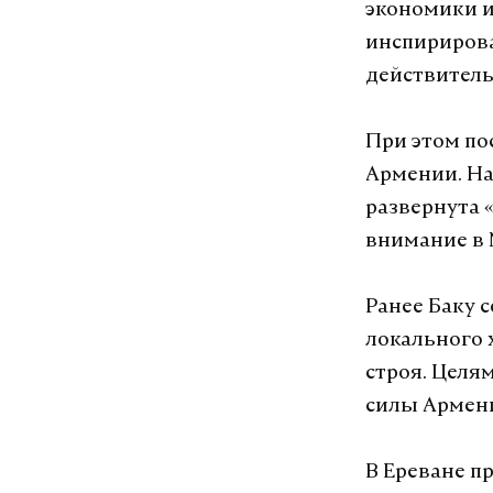
экономики и
инспирирова
действитель
При этом по
Армении. На
развернута 
внимание в
Ранее Баку 
локального 
строя. Целя
силы Армени
В Ереване п