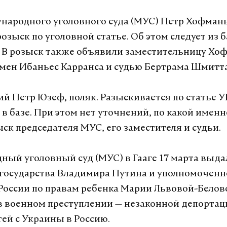
народного уголовного суда (МУС) Петр Хофман
розыск по уголовной статье. Об этом следует из 
 В розыск также объявили заместительницу Хо
рмен Ибаньес Карранса и судью Бертрама Шмитта
й Петр Юзеф, поляк. Разыскивается по статье У
в базе. При этом нет уточнений, по какой именн
ыск председателя МУС, его заместителя и судьи.
ый уголовный суд (МУС) в Гааге 17 марта выда
 государства Владимира Путина и уполномоченн
России по правам ребенка Марии Львовой-Белов
в военном преступлении — незаконной депортац
тей с Украины в Россию.