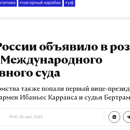
олитика
нагорный карабах
рф
#
#
оссии объявило в ро
у Международного
вного суда
домства также попали первый вице-прези
Кармен Ибаньес Карранса и судья Бертр
15:47, 25 сент. 2023