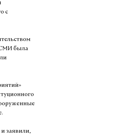
ы
о с
ительством
х СМИ была
или
риятий»
титуционного
Вооруженные
.
и заявили,