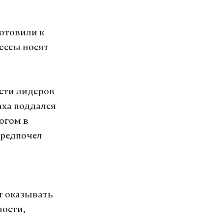
готовили к
цессы носят
сти лидеров
аха поддался
огом в
предпочел
т оказывать
ности,