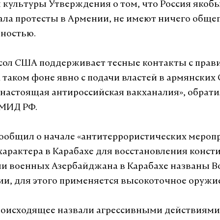
 культуры Утверждения о том, что Россия якоб
ла протесты в Армении, не имеют ничего общег
ностью.
сол США поддерживает тесные контакты с прав
 таком фоне явно с подачи властей в армянски
«настоящая антироссийская вакханалия», обрат
 МИД РФ.
сообщил о начале «антитеррористических мероп
характера в Карабахе для восстановления конс
ми военных Азербайджана в Карабахе названы 
и, для этого применяется высокоточное оружие
роисходящее назвали агрессивными действиями 