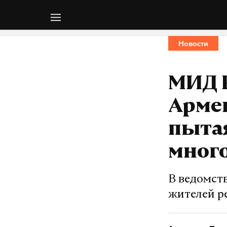
Новости
МИД Р
Арме
пыта
много
В ведомст
жителей р