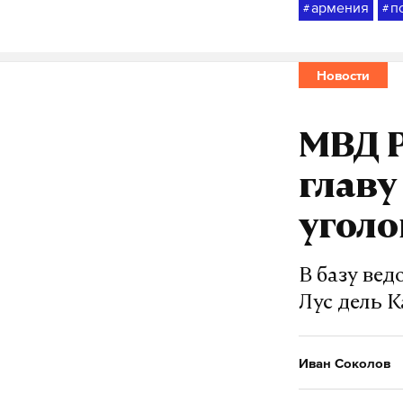
армения
п
#
#
Новости
МВД Р
глав
уголо
В базу ве
Лус дель 
Иван Соколов