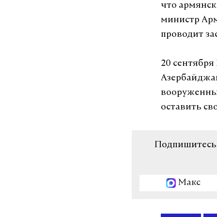
что армянск
министр Арм
проводит за
20 сентября
Азербайджан
вооруженны
оставить св
Подпишитесь н
Макс