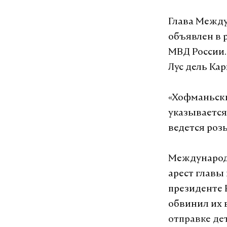
Глава Между
объявлен в 
МВД России.
Лус дель Ка
«Хофманьски
указывается 
ведется роз
Международн
арест главы
президенте 
обвинил их 
отправке де