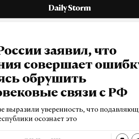
Daily Storm
оссии заявил, что
ния совершает ошибк
ясь обрушить
вековые связи с РФ
ве выразили уверенность, что подавляющ
еспублики осознает это