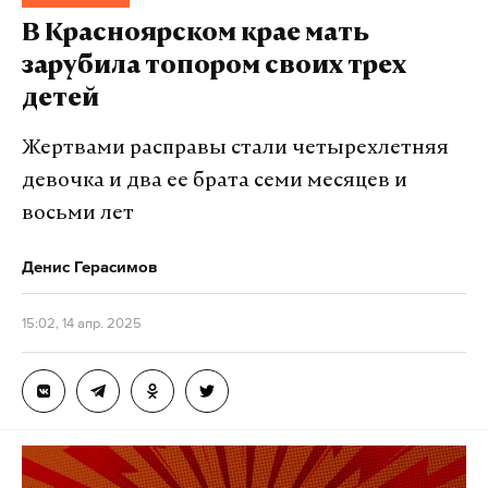
Минюстом РФ иноагентом).
В Красноярском крае мать
зарубила топором своих трех
Руководитель фонда Светлана Косолапова
детей
сообщила, что проведет консультацию с
адвокатом, прежде чем принять решение
Жертвами расправы стали четырехлетняя
обжаловать или нет постановление суда о
девочка и два ее брата семи месяцев и
ликвидации юридического лица.
восьми лет
В декабре 2024 года сотрудники регионального
Денис Герасимов
управления Минюста и полиции проводили
проверку в Фонде Ройзмана. Силовики
15:02, 14 апр. 2025
интересовались сборами средств на укол самого
дорогого лекарства в мире Zolgensma для двух
подопечных фонда, сборы проходили еще в 2021-
м. Тогда Косолапова рассказывала, что проверка
длилась месяц, но нарушений не было