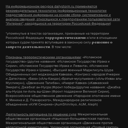
На информационном ресурсе dailystorm.ru применяются
рекомендательные технологии (информационные технологии
предоставления информации на основе сбора, систематизации и
анализа сведений, относящихся к предпочтениям пользователей сети
"Интернет", находящихся на территории Российской Федерации)
*упомянутые в текстах организации, признанные на территории
Российской Федерации
и/или в отношении
террористическими
которых судом принято вступившее в законную силу
решение о
. В том числе:
запрете деятельности
Признаны террористическими организациями
: «Исламское
государство» (другие названия: «Исламское Государство Ирака и
Сирии», «Исламское Государство Ирака и Леванта», «Исламское
Государство Ирака и Шама»), «Высший военный Маджлисуль Шура
Объединенных сил моджахедов Кавказа», «Конгресс народов Ичкерии
и Дагестана», «База» («Аль-Каида»),«Братья-мусульмане» («Аль-Ихван аль-
Муслимун»), «Движение Талибан», «Имарат Кавказ» («Кавказский
Эмират»), Джебхат ан-Нусра (Фронт победы)(другие названия: «Джабха
аль-Нусра ли-Ахль аш-Шам» (Фронт поддержки Великой Сирии),
Всероссийское общественное движение «Народное ополчение имени
К. Минина и Д. Пожарского», Международное религиозное
объединение «АУМ Синрике» (AumShinrikyo, AUM, Aleph)
Деятельность запрещена по решению суда
: Межрегиональная
общественная организация «Национал-большевистская партия»,
Межрегиональная общественная организация «Движение против
нелегальной иммиграции», Украинская организация «Правый сектор»,