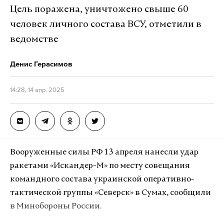
жестокой расправе своим родителям. В семье есть
Цель поражена, уничтожено свыше 60
евгений ройзман
суд
фонд
екатеринбург
#
#
#
#
еще один ребенок — мальчик семи лет, рассказали
человек личного состава ВСУ, отметили в
следователи. Он во время кровавого события был
ведомстве
у бабушки с дедушкой.
Денис Герасимов
ТАСС со ссылкой на прокуратуру Красноярского
края пишет, что женщина состояла на учете у
14:28, 14 апр. 2025
психиатра.
5 марта суд в Красноярском крае приговорил к 22
годам исправительной колонии общего режима
мать, зарубившую трехлетнюю дочь топором и
Вооруженные силы РФ 13 апреля нанесли удар
попытавшуюся убить еще одну из-за обиды на
ракетами «Искандер-М» по месту совещания
мужа.
командного состава украинской оперативно-
тактической группы «Северск» в Сумах, сообщили
в Минобороны России.
Подпишитесь на Daily Storm в
MAX
. Он