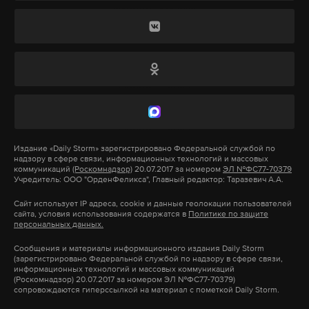
отдельной артиллерийской бригады, которая
базируется в Бердичеве.
Подпишитесь на Daily Storm в
MAX
. Он
работает там, где тормозит интернет.
А еще мы есть в
Telegram
,
Дзен
и
VK
.
Макс
Telegram
Издание
«Daily Storm»
зарегистрировано Федеральной службой по
надзору в сфере связи, информационных технологий и массовых
коммуникаций
(Роскомнадзор)
20.07.2017 за номером
ЭЛ №ФС77-70379
Дзен
VK
Учредитель: ООО "ОрденФеликса", Главный редактор: Таразевич А.А.
Сайт использует IP адреса, cookie и данные геолокации пользователей
сайта, условия использования содержатся в
Политике по защите
ракета
всу
искандер
минобороны
#
#
#
#
персональных данных.
Сообщения и материалы информационного издания Daily Storm
(зарегистрировано Федеральной службой по надзору в сфере связи,
информационных технологий и массовых коммуникаций
(Роскомнадзор) 20.07.2017 за номером ЭЛ №ФС77-70379)
сопровождаются гиперссылкой на материал с пометкой Daily Storm.