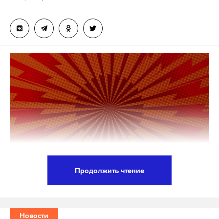
Продолжить чтение
Октябрьский районный суд Екатеринбурга
удовлетворил иск Минюста о ликвидации фонда
бывшего мэра города Евгения Ройзмана (признан
Новости