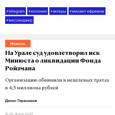
telegram
колония
актеры
михаил ефремов
#
#
#
#
мессенджер
#
Новости
На Урале суд удовлетворил иск
Минюста о ликвидации Фонда
Ройзмана
Организацию обвинили в нецелевых тратах
в 4,5 миллиона рублей
Денис Герасимов
16:26, 14 апр. 2025