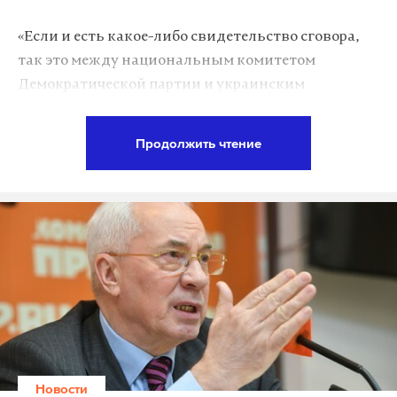
работает там, где тормозит интернет.
«Если и есть какое-либо свидетельство сговора,
А еще мы есть в
Telegram
,
Дзен
и
VK
.
так это между национальным комитетом
Макс
Telegram
Демократической партии и украинским
правительством», — сказала на официальном
Дзен
VK
брифинге в среду, 12 июля, официальный
Продолжить чтение
представитель Белого дома Сара Сандерс,
передает CNN.
Члены Демократической партии обвинения
категорически отвергли, заявив, что их
сотрудничество с украинскими властями с целью
получить компромат на кандидатов в
президенты — это ложные слухи. «Я была
директором по исследованиям в национальном
комитете Демократической партии в течение
Новости
четырех лет и имела нулевой контакт с