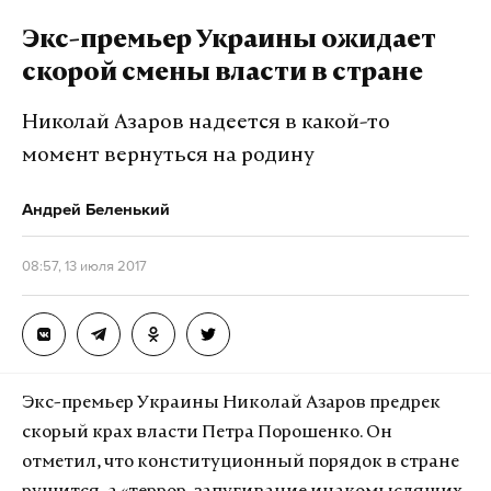
иностранными правительствами», – заявила
Экс-премьер Украины ожидает
Лорен Диллон.
скорой смены власти в стране
Как передает Politico, во время президентских
Николай Азаров надеется в какой-то
выборов Киев вместе с демократами действовали
момент вернуться на родину
в интересах кандидата на пост главы США
Хиллари Клинтон. В посольстве Украины
Андрей Беленький
обвинения в сговоре также отвергли.
08:57, 13 июля 2017
Ранее на слушаниях в сенатском разведкомитете
кандидат на пост директора ФБР Кристофер Рэй
заявил о готовности изучить данные о возможной
попытке властей Украины повлиять на выборы в
Экс-премьер Украины Николай Азаров предрек
США с целью дискредитации Дональда Трампа.
скорый крах власти Петра Порошенко. Он
отметил, что конституционный порядок в стране
Фото: © GLOBAL LOOK press/©
Ron Sachs