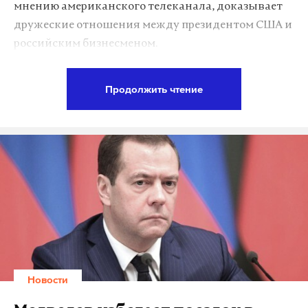
мнению американского телеканала, доказывает
дружеские отношения между президентом США и
российским бизнесменом.
Встреча состоялась незадолго до конкурса «Мисс
Продолжить чтение
США» в 2013 году в Лас-Вегасе, штат Невада.
Дональд Трамп называет отца и сына Алагаровых
«самыми влиятельными и богатыми людьми в
России», а также выражает надежду, что конкурс
поспособствует сближению Российской
Федерации с Соединенными Штатами.
Подпишитесь на Daily Storm в
MAX
. Он
работает там, где тормозит интернет.
Новости
А еще мы есть в
Telegram
,
Дзен
и
VK
.