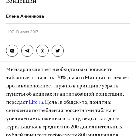
концепции
Елена Анненкова
11:07, 13 июля 2017
Минздрав считает необходимым повысить
табачные акцизы на 70%, на что Минфин отвечает
противоположное – нужно в принципе убрать
пункты об акцизах из антитабачной концепции,
передает
Life.ru.
Цель, в общем-то, понятна:
снижение потребления россиянами табака и
увеличение вложений в казну, ведь с каждого
курильщика в среднем по 200 дополнительных
рублей принесет госбюджету 800 миллиардов.