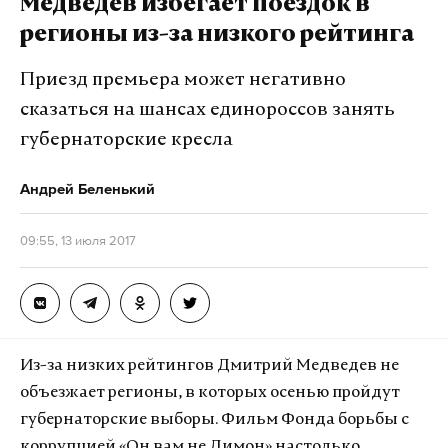
Медведев избегает поездок в
Макс
Telegram
регионы из-за низкого рейтинга
Дзен
VK
Приезд премьера может негативно
сказаться на шансах единороссов занять
губернаторские кресла
Андрей Беленький
09:55, 13 июля 2017
Семья российских бизнесменов фигурирует в
Из-за низких рейтингов Дмитрий Медведев не
скандале с участием президента США, который
объезжает регионы, в которых осенью пройдут
развернулся 11 июля 2017 года, когда сын
губернаторские выборы. Фильм Фонда борьбы с
Дональда Трампа выложил в Twitter
коррупцией «Он вам не Димон» настолько