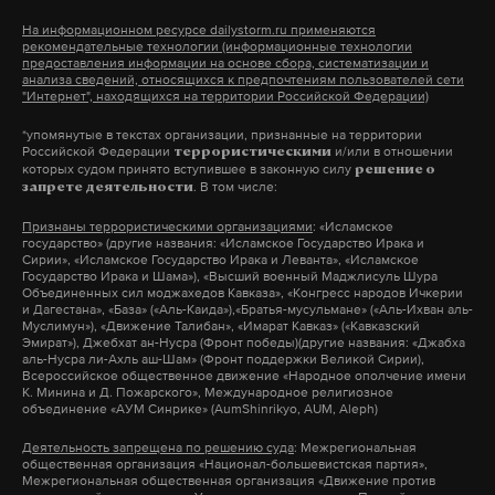
учебы в ГИТИСе...приношу соболезнования мужу и
На информационном ресурсе dailystorm.ru применяются
Белый дом назвал действия конгрессмена
рекомендательные технологии (информационные технологии
дочери-Марку Михайловичу и Кате,а так же всем близким
предоставления информации на основе сбора, систематизации и
политической игрой.
анализа сведений, относящихся к предпочтениям пользователей сети
и родным...Упокой Господи...Царствие Небесное...помню
"Интернет", находящихся на территории Российской Федерации)
и скорблю Спасибо Вам за все.
*упомянутые в текстах организации, признанные на территории
Фото: © GLOBAL LOOK press/©
John Mccoy
Российской Федерации
и/или в отношении
террористическими
Публикация от Alika Smekhova (@alika_smekhova)
Июл 12 2017 в 1:29 PDT
которых судом принято вступившее в законную силу
решение о
. В том числе:
запрете деятельности
В репертуаре Тамары Миансаровой — около 400
Признаны террористическими организациями
: «Исламское
государство» (другие названия: «Исламское Государство Ирака и
песен на русском, украинском, польском языках.
Сирии», «Исламское Государство Ирака и Леванта», «Исламское
Государство Ирака и Шама»), «Высший военный Маджлисуль Шура
Наибольшую известность артистке принесли
Объединенных сил моджахедов Кавказа», «Конгресс народов Ичкерии
композиции «Черный кот», «Рыжик», «Аленький
и Дагестана», «База» («Аль-Каида»),«Братья-мусульмане» («Аль-Ихван аль-
Муслимун»), «Движение Талибан», «Имарат Кавказ» («Кавказский
цветочек» и «Пусть всегда будет солнце».
Эмират»), Джебхат ан-Нусра (Фронт победы)(другие названия: «Джабха
аль-Нусра ли-Ахль аш-Шам» (Фронт поддержки Великой Сирии),
Всероссийское общественное движение «Народное ополчение имени
К. Минина и Д. Пожарского», Международное религиозное
За годы своего творчества она неоднократно
объединение «АУМ Синрике» (AumShinrikyo, AUM, Aleph)
становилась победителем и лауреатом
Деятельность запрещена по решению суда
: Межрегиональная
международных конкурсов, получила звания з
общественная организация «Национал-большевистская партия»,
Межрегиональная общественная организация «Движение против
аслуженной артистки Украинской ССР
и н