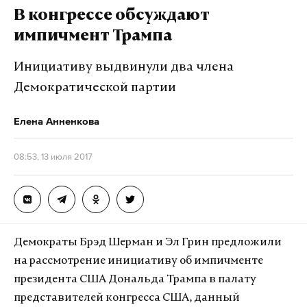
им придется бежать с Украины. Они к этому
В конгрессе обсуждают
активно готовятся. На Украине сейчас не хватает
импичмент Трампа
лишь организующей революционной силы», —
отметил аналитик.
Инициативу выдвинули два члена
Демократической партии
Многие политические силы уже выступили с
призывом объявить Петру Порошенко
Елена Анненкова
импичмент. Однако соответствующего закона в
стране нет, поэтому у политологов имеются
08:53, 13 июля 2017
сомнения в возможности мирной передачи
власти.
Фото: © Global Look Press/
Komsomolskaya Pravda
Демократы Брэд Шерман и Эл Грин предложили
на рассмотрение инициативу об импичменте
президента США Дональда Трампа в палату
Подпишитесь на Daily Storm в
MAX
. Он
представителей конгресса США, данный
работает там, где тормозит интернет.