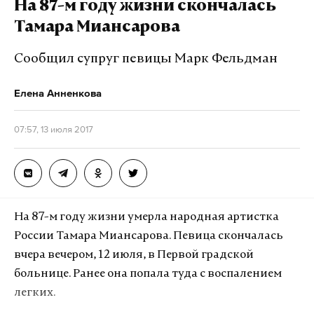
На 87-м году жизни скончалась
также расследование, касающееся России. Я
Тамара Миансарова
уверен, что его беседы и последующее увольнение
директора ФБР Джеймса Коми являются
Сообщил супруг певицы Марк Фельдман
препятствованием правосудию», – говорится в
Елена Анненкова
документе.
07:57, 13 июля 2017
Подпишитесь на Daily Storm в
MAX
. Он
работает там, где тормозит интернет.
А еще мы есть в
Telegram
,
Дзен
и
VK
.
Макс
Telegram
На 87-м году жизни умерла народная артистка
России Тамара Миансарова. Певица скончалась
Дзен
VK
вчера вечером, 12 июля, в Первой градской
больнице. Ранее она попала туда с воспалением
легких.
I have introduced H.Res. 438 Articles of
#Impeachment
of Donald J. Trump for Obstruction of Justice.