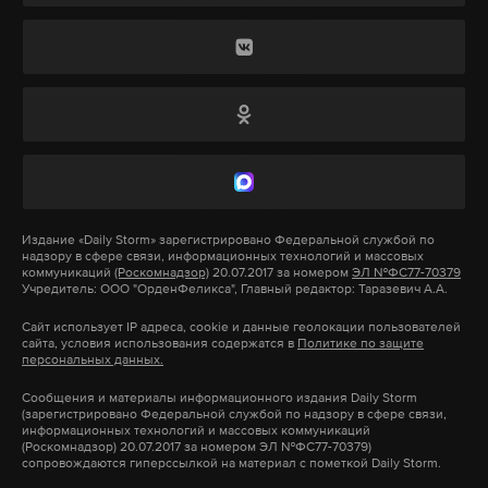
разбирательства.
Советником по нацбезопасности американского
президента Майкл Флинн оставил должность
после обвинения в сокрытии содержания своих
разговоров с главой российской дипмиссии в США
Сергеем Кисляком. По данным СМИ, они
обсуждали возможное снятие антироссийских
санкций.
Издание
«Daily Storm»
зарегистрировано Федеральной службой по
надзору в сфере связи, информационных технологий и массовых
коммуникаций
(Роскомнадзор)
20.07.2017 за номером
ЭЛ №ФС77-70379
Учредитель: ООО "ОрденФеликса", Главный редактор: Таразевич А.А.
Как говорится в документе Брэда Шермана, ранее
Сайт использует IP адреса, cookie и данные геолокации пользователей
он и думать не мог о заявлении об импичменте
сайта, условия использования содержатся в
Политике по защите
президента Соединенных Штатов, но после
персональных данных.
последних событий его долг начать процесс
Сообщения и материалы информационного издания Daily Storm
(зарегистрировано Федеральной службой по надзору в сфере связи,
«защиты страны от злоупотребления властью,
Сегодня,12 июля,поздно вечером умерла Тамара
информационных технологий и массовых коммуникаций
препятствия правосудию и импульсивной
(Роскомнадзор) 20.07.2017 за номером ЭЛ №ФС77-70379)
Миансарова-советская и российская эстрадная
сопровождаются гиперссылкой на материал с пометкой Daily Storm.
некомпетентности».
певица,профессор РАТИ...мой педагог по вокалу в пору