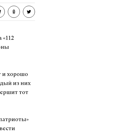
 «112
оны
 и хорошо
ждый из них
вершит тот
«патриоты»
авести