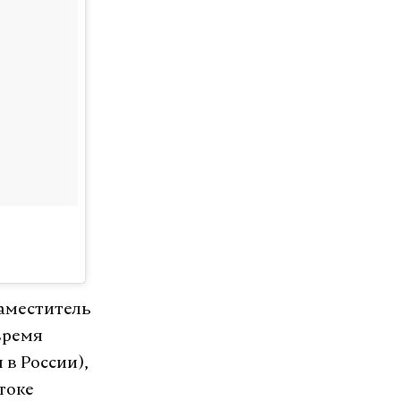
заместитель
время
 в России),
токе