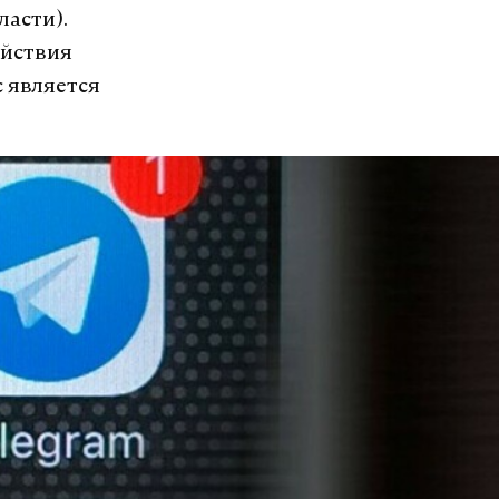
ласти).
ействия
 является