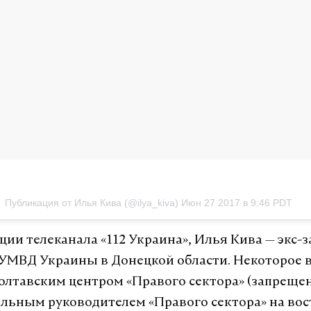
Публикация от Илья Кива (@ilya_kiva)
Июн 27 2017 в 9:46 PDT
ии телеканала «112 Украина», Илья Кива — экс-
УМВД Украины в Донецкой области. Некоторое 
олтавским центром «Правого сектора» (запрещен
льным руководителем «Правого сектора» на вос