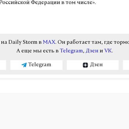
 Российской Федерации в том числе».
а Daily Storm в
MAX
. Он работает там, где торм
А еще мы есть в
Telegram
,
Дзен
и
VK
.
Telegram
Дзен