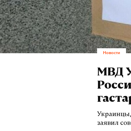
Новости
МВД 
Росс
гаста
Украинцы,
заявил со