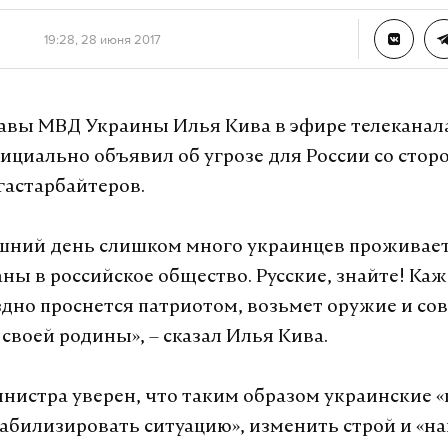
19:28, 28 июня 2017
авы МВД Украины Илья Кива в эфире телеканала
ициально объявил об угрозе для России со стор
гастарбайтеров.
шний день слишком много украинцев проживает
ны в российское общество. Русские, знайте! Ка
здно проснется патриотом, возьмет оружие и со
своей родины», – сказал Илья Кива.
нистра уверен, что таким образом украинские 
табилизировать ситуацию», изменить строй и «н