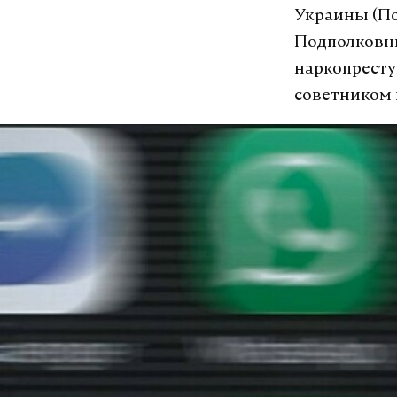
Украины (По
Подполковни
наркопресту
советником 