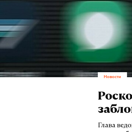
Новости
Роско
забло
Глава вед