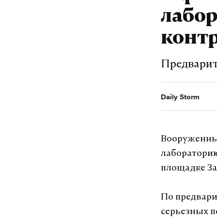
лабо
контр
Предварит
Daily Storm
Вооруженные
лабораторию
площадке За
По предвари
серьезных п