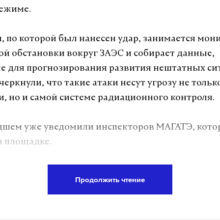
ежиме.
, по которой был нанесен удар, занимается мо
й обстановки вокруг ЗАЭС и собирает данные,
 для прогнозирования развития нештатных сит
черкнули, что такие атаки несут угрозу не толь
и, но и самой системе радиационного контроля.
дшем уже уведомили инспекторов МАГАТЭ, кот
а площадке.
Продолжить чтение
а Daily Storm в
MAX
. Он работает там, где торм
А еще мы есть в
Telegram
,
Дзен
и
VK
.
Telegram
Дзен