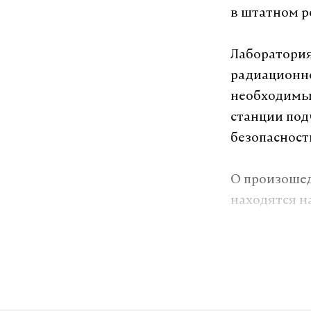
в штатном р
Лаборатория
радиационно
необходимые
станции под
безопасност
О произоше
находятся н
Подпишитесь н
Макс