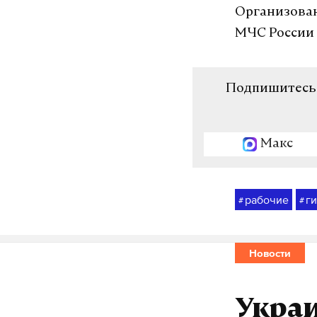
Организован
МЧС России
Подпишитесь н
Макс
рабочие
г
#
#
Новости
Украи