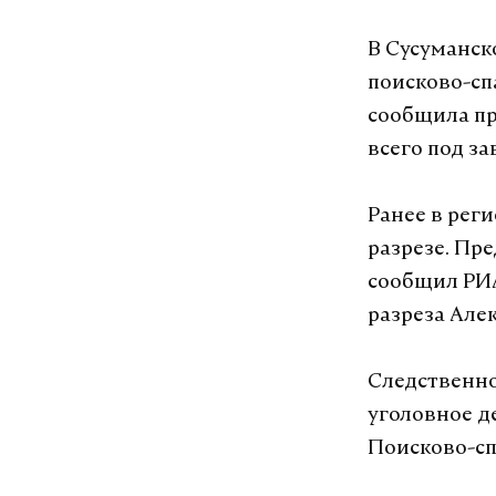
В Сусуманск
поисково-сп
сообщила пр
всего под з
Ранее в рег
разрезе. Пр
сообщил РИ
разреза Але
Следственно
уголовное д
Поисково-сп