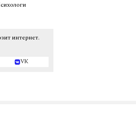
Психологи
озит интернет.
VK