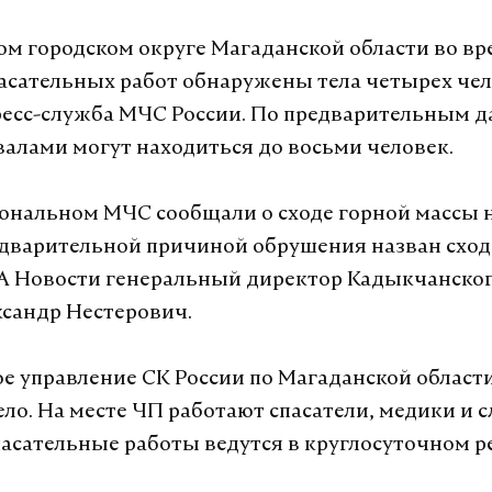
ом городском округе Магаданской области во вр
асательных работ обнаружены тела четырех чел
есс-служба МЧС России. По предварительным 
авалами могут находиться до восьми человек.
иональном МЧС сообщали о сходе горной массы 
едварительной причиной обрушения назван сход 
А Новости генеральный директор Кадыкчанског
ксандр Нестерович.
е управление СК России по Магаданской област
ело. На месте ЧП работают спасатели, медики и с
асательные работы ведутся в круглосуточном р