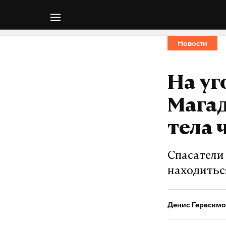
Новости
На уг
Мага
тела 
Спасатели
находитьс
Денис Герасимо