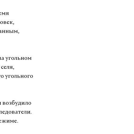
емя
овек,
данным,
на угольном
селя,
о угольного
и возбудило
ледователи.
ежиме.