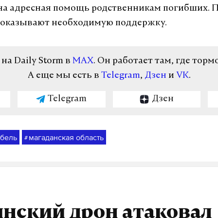
а адресная помощь родственникам погибших. 
 оказывают необходимую поддержку.
а Daily Storm в
MAX
. Он работает там, где торм
А еще мы есть в
Telegram
,
Дзен
и
VK
.
Telegram
Дзен
ибель
магаданская область
#
нский дрон атаковал