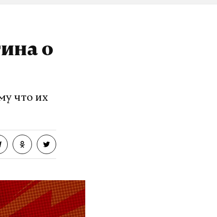
ина о
му что их