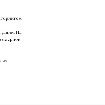
ниторингом
уаций. На
ко ядерной
орые
озит интернет.
VK