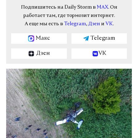
Подпишитесь на Daily Storm в
MAX
. Он
работает там, где тормозит интернет.
А еще мы есть в
Telegram
,
Дзен
и
VK
.
Макс
Telegram
Дзен
VK