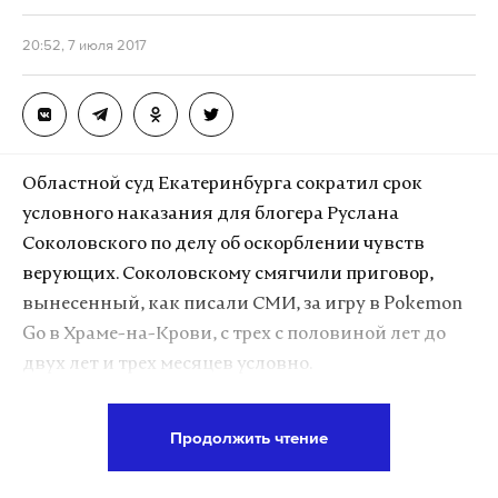
20:52, 7 июля 2017
Областной суд Екатеринбурга сократил срок
условного наказания для блогера Руслана
Соколовского по делу об оскорблении чувств
верующих. Соколовскому смягчили приговор,
вынесенный, как писали СМИ, за игру в Pokemon
Go в Храме-на-Крови, с трех с половиной лет до
двух лет и трех месяцев условно.
Суд исключил из приговора пункт о незаконном
Продолжить чтение
хранении ручки с видеокамерой как спецсредства
для тайного получения информации. 22-летний