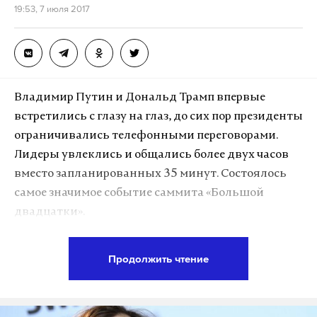
19:53, 7 июля 2017
Владимир Путин и Дональд Трамп впервые
встретились с глазу на глаз, до сих пор президенты
ограничивались телефонными переговорами.
Лидеры увлеклись и общались более двух часов
вместо запланированных 35 минут. Состоялось
Ранее, 7 июля, пресс-служба Минобороны
самое значимое событие саммита «Большой
Азербайджана объяснила огневые удары по
двадцатки».
силам Армении целью «пресечь целенаправленно
спланированную армянской стороной
Продолжить чтение
провокацию и отомстить за гибель мирных
Подпишитесь на Daily Storm в
MAX
. Он
жителей села Алханлы».
работает там, где тормозит интернет.
А еще мы есть в
Telegram
,
Дзен
и
VK
.