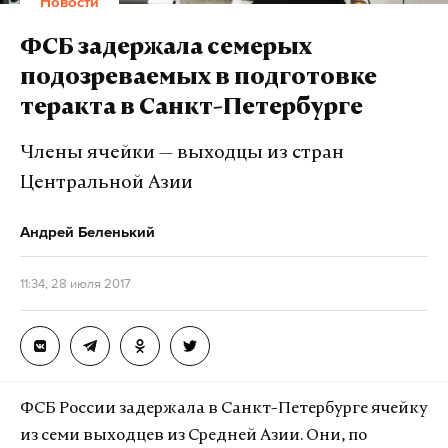
Новости
такой текст распространили ранее организаторы
мотопробега.
Дзен
VK
ФСБ задержала семерых
подозреваемых в подготовке
Лидер международного мотоклуба «Ночные
теракта в Санкт-Петербурге
Это дача в Серебряном Бору, которой запретили
волки» Александр Залдостанов (Хирург) в
пользоваться США
https://t.co/RENJpeE3om
комментарии Daily Storm ранее назвал «Стоп-
Члены ячейки — выходцы из стран
pic.twitter.com/qw1c6TcUFH
петух» фейком и заявил, что к его организации
Центральной Азии
— Ведомости (@Vedomosti)
28 июля 2017 г.
акция не имеет никакого отношения.
Андрей Беленький
Реакция министерства последовала на одобрение
американским Сенатом нового закона,
Подпишитесь на Daily Storm в
MAX
. Он
11:34, 28 июля 2017
ужесточающего санкции против России, и на
работает там, где тормозит интернет.
затянувшуюся историю с арестом российской
А еще мы есть в
Telegram
,
Дзен
и
VK
.
дипсобственности. «Несмотря на постоянные
выпады Вашингтона, мы вели и ведем себя
Макс
Telegram
ответственно и сдержанно, до сих пор не отвечали
ФСБ России задержала в Санкт-Петербурге ячейку
на явные провокации. Однако последние события
Дзен
VK
из семи выходцев из Средней Азии. Они, по