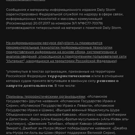
«Вина Каримовой Г. в совершении данных
Сообщения и материалы информационного издания Daily Storm
(зарегистрировано Федеральной службой по надзору в сфере связи,
преступлений подтверждается показаниями
информационных технологий и массовых коммуникаций
(Роскомнадзор) 20.07.2017 за номером ЭЛ №ФС77-70379)
членов организованной преступной группы
сопровождаются гиперссылкой на материал с пометкой Daily Storm.
Содикова Н., Мадумарова Р., Сабирова Ш. и других,
свидетелей, потерпевших, материалами проверок
На информационном ресурсе dailystorm.ru применяются
рекомендательные технологии (информационные технологии
деятельности подконтрольных организованной
предоставления информации на основе сбора, систематизации и
группе 45 хозяйствующих субъектов и 16
анализа сведений, относящихся к предпочтениям пользователей сети
"Интернет", находящихся на территории Российской Федерации)
офшорных компаний, изъятыми письменными и
*упомянутые в текстах организации, признанные на территории
вещественными доказательствами,
Российской Федерации
и/или в отношении
террористическими
заключениями экспертиз и другими
которых судом принято вступившее в законную силу
решение о
. В том числе:
запрете деятельности
доказательствами, собранными по делу», —
Признаны террористическими организациями
: «Исламское
говорится в заявлении Генпрокуратуры
государство» (другие названия: «Исламское Государство Ирака и
Узбекистана.
Сирии», «Исламское Государство Ирака и Леванта», «Исламское
Государство Ирака и Шама»), «Высший военный Маджлисуль Шура
Объединенных сил моджахедов Кавказа», «Конгресс народов Ичкерии
и Дагестана», «База» («Аль-Каида»),«Братья-мусульмане» («Аль-Ихван аль-
Муслимун»), «Движение Талибан», «Имарат Кавказ» («Кавказский
Подпишитесь на Daily Storm в
MAX
. Он
Эмират»), Джебхат ан-Нусра (Фронт победы)(другие названия: «Джабха
аль-Нусра ли-Ахль аш-Шам» (Фронт поддержки Великой Сирии),