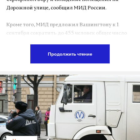
Гаямян считает названную причину отмены
Дорожной улице, сообщил МИД России.
мотопробега надуманной. Информация, что глава
региона — гей, должна была только воодушевить
Кроме того, МИД предложил Вашингтону к 1
байкеров, считает он. «Это не причины для
сентября сократить до 455 человек общее число
отмены мотопробега, это причины, чтобы усилить
персонала американских дипучреждений в
его, принести, наконец, свет на Кубань», – сказал
Москве и генконсульств в Санкт-Петербурге,
Гаямян Daily Storm.
Продолжить чтение
Екатеринбурге и Владивостоке. То есть привести
«в точное соответствие» с числом российских
Старт пробега планировался в Уфе 2 августа, в
дипломатов и сотрудников техперсонала,
день ВДВ. Финишировать мотоциклисты
которые работают в США.
намеревались в Тамани. Борцы за
гетеросексуальность хотели проехать через
Самару, Саратов, Волгоград, Ростов-на-Дону и
Подпишитесь на Daily Storm в
MAX
. Он
Краснодар. «Мы объявляем о мотопробеге
работает там, где тормозит интернет.
настоящих мужиков «Стоп-петух — 2017». Мы
А еще мы есть в
Telegram
,
Дзен
и
VK
.
докажем дорогам нашей страны: здесь нет места
однополому идиотизму и радужной мерзости», —
Макс
Telegram