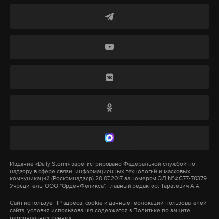
следствия, она контролировала организованную
группу, легализованные активы которой на сумму
Фото: © GLOBAL LOOK press/Zamir Usmanov
1,394 миллиарда долларов были выявлены в 12
странах. В России следователи обнаружили шесть
В связи с необходимостью усилить безопасность
миллионов долларов, пентхаус в жилом
городские власти Санкт-Петербурга решились
комплексе «Камелот», особняк на Рублевке и
провести в конце июля эксперимент по
восемь квартир в Москве, гостиничный комплекс,
«тотальному контролю» прохода пассажиров в
жилой дом и земельный участок в Ялте общей
метрополитен. В результате этого в течение
стоимостью более двух миллионов долларов.
четырех дней на входах в подземку
выстраиваются 20-минутные очереди, что
Также Каримовой и подельникам вменили
вызвало возмущение жителей города.
присвоение и растрату госимущества более чем на
Издание
«Daily Storm»
зарегистрировано Федеральной службой по
84,8 миллиона долларов и уклонение от уплаты
Фото: © GLOBAL LOOK press/Maksim Konstantinov
надзору в сфере связи, информационных технологий и массовых
налогов на сумму почти 500 миллионов долларов
коммуникаций
(Роскомнадзор)
20.07.2017 за номером
ЭЛ №ФС77-70379
Учредитель: ООО "ОрденФеликса", Главный редактор: Таразевич А.А.
с деятельности ООО Terra Group, ООО Prime Media
Сайт использует IP адреса, cookie и данные геолокации пользователей
и ООО Gamma Promotion, передает «Би-би-си».
сайта, условия использования содержатся в
Политике по защите
персональных данных.