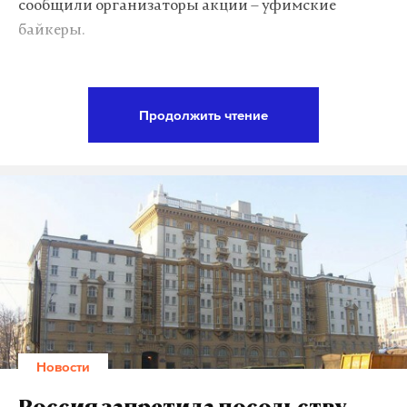
сообщили организаторы акции – уфимские
байкеры.
«С сожалением сообщаем, что мотопробег «Стоп-
петух — 2017» отменяется. Это вызвано тем, что, по
Продолжить чтение
словам источников в краевой администрации,
сочувствующих идее пробега, глава Кубани
Вениамин Кондратьев – гей», – говорится в
сообщении организаторов мотопробега.
По их мнению, именно из-за этого возникли
проблемы с распространением анонса
мероприятия. И поэтому гимн «Стоп-петуха» так
быстро удалили с YouTube. Но больше всего
байкеры опасаются, как их встретят на финише в
Новости
Краснодарском крае. «Приносим извинения всем
тем, кто видел в нашей инициативе широкую