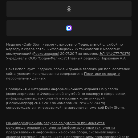
Барака Обамы. Москва не предпринимала
активных ответных действий, ожидая, что
Дональд Трамп отменит решение
предшественника. Однако США 14 июля 2017 года
пообещали вернуть дипсобственность, только
если увидят «свидетельства честных намерений»
Издание
«Daily Storm»
зарегистрировано Федеральной службой по
надзору в сфере связи, информационных технологий и массовых
России в Сирии. В Кремле заявили, что подобные
коммуникаций
(Роскомнадзор)
20.07.2017 за номером
ЭЛ №ФС77-70379
требования противоречат международному
Учредитель: ООО "ОрденФеликса", Главный редактор: Таразевич А.А.
Федеральная служба безопасности пока что не
праву.
раскрывает личности задержанных: ведомство
Сайт использует IP адреса, cookie и данные геолокации пользователей
сайта, условия использования содержатся в
Политике по защите
продолжает следственно-оперативную работу.
персональных данных.
Фото: © wikimedia
Согласно статистике Генпрокуратуры,
Сообщения и материалы информационного издания Daily Storm
это тринадцатый теракт, предотвращенный в
(зарегистрировано Федеральной службой по надзору в сфере связи,
информационных технологий и массовых коммуникаций
России в текущем году.
(Роскомнадзор) 20.07.2017 за номером ЭЛ №ФС77-70379)
сопровождаются гиперссылкой на материал с пометкой Daily Storm.
В апреле 2017 года в метро Санкт-Петербурга
На информационном ресурсе dailystorm.ru применяются
произошел теракт. В результате взрыва,
рекомендательные технологии (информационные технологии
предоставления информации на основе сбора, систематизации и
устроенного террористом-смертником, погибли 15
анализа сведений, относящихся к предпочтениям пользователей сети