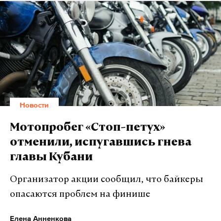
перспективе повлияет на стоимость напитка для
потребителей, но произойдет это не сразу. «Кофе —
тот продукт, который хранится долгое время и
который еще нужно расфасовать. Повышение
может произойти к Новому году и будет либо
прямо пропорциональным, либо даже большим»,
— цитирует газета «Известия» президента
национальной торговой ассоциации Вадима
Новости
Зуйкова. Кроме того, в случае России ритейлеры,
занимающиеся закупкой зерен, стараются
Мотопробег «Стоп-петух»
компенсировать убытки, которые им пришлось
отменили, испугавшись гнева
понести из-за изменения курса рубля.
главы Кубани
Организатор акции сообщил, что байкеры
Подпишитесь на Daily Storm в
MAX
. Он
опасаются проблем на финише
работает там, где тормозит интернет.
А еще мы есть в
Telegram
,
Дзен
и
VK
.
Елена Анненкова