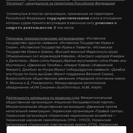
"Интернет", находящихся на территории Российской Федерации)
человек, еще 90 получили травмы различной
степени тяжести.
*упомянутые в текстах организации, признанные на территории
Российской Федерации
и/или в отношении
террористическими
которых судом принято вступившее в законную силу
решение о
. В том числе:
запрете деятельности
Признаны террористическими организациями
: «Исламское
государство» (другие названия: «Исламское Государство Ирака и
Сирии», «Исламское Государство Ирака и Леванта», «Исламское
Государство Ирака и Шама»), «Высший военный Маджлисуль Шура
Объединенных сил моджахедов Кавказа», «Конгресс народов Ичкерии
и Дагестана», «База» («Аль-Каида»),«Братья-мусульмане» («Аль-Ихван аль-
Муслимун»), «Движение Талибан», «Имарат Кавказ» («Кавказский
Эмират»), Джебхат ан-Нусра (Фронт победы)(другие названия: «Джабха
аль-Нусра ли-Ахль аш-Шам» (Фронт поддержки Великой Сирии),
Всероссийское общественное движение «Народное ополчение имени
К. Минина и Д. Пожарского», Международное религиозное
объединение «АУМ Синрике» (AumShinrikyo, AUM, Aleph)
Деятельность запрещена по решению суда
: Межрегиональная
Фото: © GLOBAL LOOK press/Zamir Usmanov
общественная организация «Национал-большевистская партия»,
Межрегиональная общественная организация «Движение против
нелегальной иммиграции», Украинская организация «Правый сектор»,
В связи с необходимостью усилить безопасность
Украинская организация «Украинская национальная ассамблея –
Украинская народная самооборона» (УНА - УНСО), Украинская
городские власти Санкт-Петербурга решились
организация «Украинская повстанческая армия» (УПА), Украинская
организация «Тризуб им. Степана Бандеры», Украинская организация
провести в конце июля эксперимент по