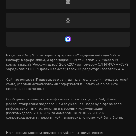
использовать оружие и специальные средства,
перечень которых утвердит правительство, а
также применять методы радиоэлектронной
борьбы: подавление или преобразование сигналов
дистанционного управления, воздействие на
пульты управления и физическое уничтожение
аппаратов.
Издание
«Daily Storm»
зарегистрировано Федеральной службой по
надзору в сфере связи, информационных технологий и массовых
коммуникаций
(Роскомнадзор)
20.07.2017 за номером
ЭЛ №ФС77-70379
Учредитель: ООО "ОрденФеликса", Главный редактор: Таразевич А.А.
Порядок принятия решений о противодействии
БПЛА и перечень уполномоченных должностных
Сайт использует IP адреса, cookie и данные геолокации пользователей
сайта, условия использования содержатся в
Политике по защите
лиц определит сама Федеральная таможенная
персональных данных.
служба. Закон вступает в силу через 30 дней после
Сообщения и материалы информационного издания Daily Storm
официального опубликования.
(зарегистрировано Федеральной службой по надзору в сфере связи,
информационных технологий и массовых коммуникаций
(Роскомнадзор) 20.07.2017 за номером ЭЛ №ФС77-70379)
сопровождаются гиперссылкой на материал с пометкой Daily Storm.
В этот же день Владимир Путин подписал еще
один закон, касающийся регулирования
На информационном ресурсе dailystorm.ru применяются