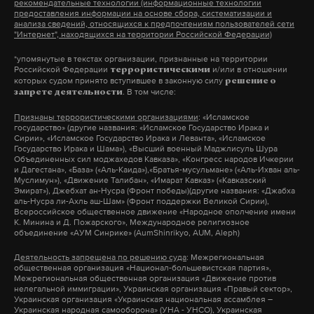
предвыборной агитации. Документ, принятый
рекомендательные технологии (информационные технологии
предоставления информации на основе сбора, систематизации и
Госдумой 21 апреля, вводит запрет на
анализа сведений, относящихся к предпочтениям пользователей сети
"Интернет", находящихся на территории Российской Федерации)
использование в агитационных материалах
изображений и голосов людей, созданных с
*упомянутые в текстах организации, признанные на территории
Российской Федерации
и/или в отношении
террористическими
помощью искусственного интеллекта.
которых судом принято вступившее в законную силу
решение о
. В том числе:
запрете деятельности
Нововведение распространяется на любые
Признаны террористическими организациями
: «Исламское
государство» (другие названия: «Исламское Государство Ирака и
образы, сгенерированные нейросетями, включая
Сирии», «Исламское Государство Ирака и Леванта», «Исламское
Государство Ирака и Шама»), «Высший военный Маджлисуль Шура
вымышленных или умерших людей. Исключение
Объединенных сил моджахедов Кавказа», «Конгресс народов Ичкерии
и Дагестана», «База» («Аль-Каида»),«Братья-мусульмане» («Аль-Ихван аль-
делается только для самих кандидатов, а также
Муслимун»), «Движение Талибан», «Имарат Кавказ» («Кавказский
для других граждан, давших письменное
Эмират»), Джебхат ан-Нусра (Фронт победы)(другие названия: «Джабха
аль-Нусра ли-Ахль аш-Шам» (Фронт поддержки Великой Сирии),
согласие на использование созданных с помощью
Всероссийское общественное движение «Народное ополчение имени
К. Минина и Д. Пожарского», Международное религиозное
ИИ их изображений и голоса.
объединение «АУМ Синрике» (AumShinrikyo, AUM, Aleph)
Деятельность запрещена по решению суда
: Межрегиональная
Как поясняли законодатели, эти поправки
общественная организация «Национал-большевистская партия»,
Межрегиональная общественная организация «Движение против
направлены на предотвращение манипуляции
нелегальной иммиграции», Украинская организация «Правый сектор»,
Украинская организация «Украинская национальная ассамблея –
мнением избирателей с помощью технологий
Украинская народная самооборона» (УНА - УНСО), Украинская