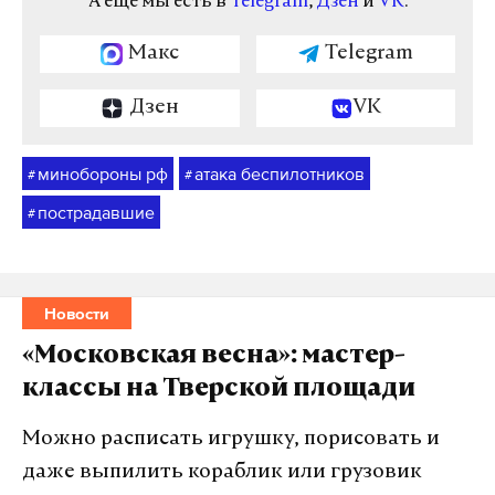
А еще мы есть в
Telegram
,
Дзен
и
VK
.
Макс
Telegram
Дзен
VK
минобороны рф
атака беспилотников
#
#
пострадавшие
#
Новости
«Московская весна»: мастер-
классы на Тверской площади
Можно расписать игрушку, порисовать и
даже выпилить кораблик или грузовик