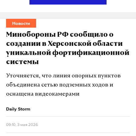
расположена на Тверской площади. Здесь можно
весело и познавательно провести время с
близкими и друзьями.
Новости
Минобороны РФ сообщило о
Подпишитесь на Daily Storm в
MAX
. Он
создании в Херсонской области
работает там, где тормозит интернет.
уникальной фортификационной
А еще мы есть в
Telegram
,
Дзен
и
VK
.
системы
Макс
Telegram
Уточняется, что линия опорных пунктов
Дзен
VK
объединена сетью подземных ходов и
оснащена видеокамерами
Daily Storm
09:10, 3 мая 2026