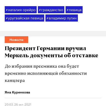
наталия орейро
гражданство
певица
#
#
#
уругвайская певица
владимир путин
#
#
Новости
Президент Германии вручил
Меркель документы об отставке
До избрания преемника она будет
временно исполняющей обязанности
канцлера
Яна Куренкова
20:03, 26 окт. 2021