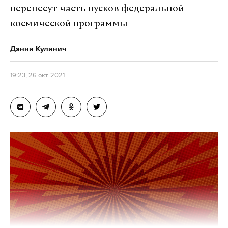
«Ау! Ему 23 года! Он представитель уже
перенесут часть пусков федеральной
другого поколения, которое не может на
космической программы
эмоциональном уровне воспринимать то, что
произошло 76 лет назад. Вы за это загнобить
Дэнни Кулинич
хотите? За непонимание?»
— заявила Собчак в
своем Telegram-канале.
19:23, 26 окт. 2021
Штайнмайер также вручил документ об отставке
в
ице-канцлеру Олафу Шольцу,
членам
«Алишер сказал лишь то, что он лично не
правительства Меркель и министру ведомства
понимает такого празднования. Не
канцлера ФРГ Хельге Брауну.
понимает! Понимаете?! Зачем на это
тратятся миллионы. Зачем такой масштаб. Не
В соответствии с 69-й статьей Основного закона
понимает. И честно в этом признается»
, —
Германии канцлер ФРГ и министры
добавила телеведущая
.
правительства должны сложить полномочия с
момента первого заседания бундестага нового
«Знаете, что вот лично меня оскорбляет?
—
созыва. Заседание 20-го созыва бундестага
продолжила Собчак. —
Бездушные
прошло 26 октября. Новым президентом
проплаченные ролики, которые штампуют к 9