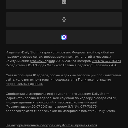
Песков заподозрил
через Белоруссию гибридной
Корниенко.
Моргенштерна в незнании
угрозой
истории Великой
«В 2022 году четыре пуска
[«Союза»]
По ее словам, Лукашенко хочет
Отечественной войны
использовать людей в качестве
запланировано
[с космодрома Куру]», — рассказал
Пресс-секретрать президента также
политического средства
гендиректор Роскосмоса на форуме в ОАЭ.
посоветовал певцу поговорить с
22 октября 2021
представителями старшего поколения
Глава ведомства отмечает, что в Гвианском
Издание
«Daily Storm»
зарегистрировано Федеральной службой по
26 октября 2021
надзору в сфере связи, информационных технологий и массовых
космическом центре возможно осуществление
коммуникаций
(Роскомнадзор)
20.07.2017 за номером
ЭЛ №ФС77-70379
Учредитель: ООО "ОрденФеликса", Главный редактор: Таразевич А.А.
части запусков аппаратов в рамках федеральной
меркель
канцлер
политика
германия
#
#
#
#
космической программы.
Сайт использует IP адреса, cookie и данные геолокации пользователей
сайта, условия использования содержатся в
Политике по защите
штайнмайер
фрг
#
#
персональных данных.
СКР 26 октября
начал
проверку высказываний
Также глава «Роскосмоса» сообщил, что
рэп-исполнителя Алишера Моргенштерна
Сообщения и материалы информационного издания Daily Storm
пилотируемые пуски с космодрома Французской
(зарегистрировано Федеральной службой по надзору в сфере связи,
(Валеева), которые прозвучали в интервью Ксении
информационных технологий и массовых коммуникаций
Гвианы — один из планируемых вариантов
(Роскомнадзор) 20.07.2017 за номером ЭЛ №ФС77-70379)
Собчак. Исполнитель рассказал, что считает
сопровождаются гиперссылкой на материал с пометкой Daily Storm.
сотрудничества. Однако для этого России
нецелесообразным празднование Дня Победы в
требуется более совершенная версия мобильной
таких масштабах. На рэпера пожаловались
На информационном ресурсе dailystorm.ru применяются