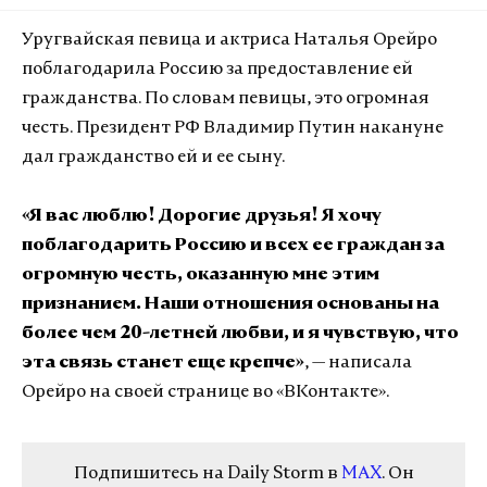
Уругвайская певица и актриса Наталья Орейро
поблагодарила Россию за предоставление ей
гражданства. По словам певицы, это огромная
честь. Президент РФ Владимир Путин накануне
дал гражданство ей и ее сыну.
«
Я вас люблю! Дорогие друзья! Я хочу
поблагодарить Россию и всех ее граждан за
огромную честь, оказанную мне этим
признанием. Наши отношения основаны на
более чем 20-летней любви, и я чувствую, что
эта связь станет еще крепче
»
, — написала
Орейро на своей странице во
«
ВКонтакте
»
.
Подпишитесь на Daily Storm в
MAX
. Он