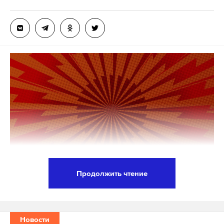
Продолжить чтение
Президент ФРГ
Франк-Вальтер Штайнмайер
вручил Ангеле Мергель
уведомление об
окончании полномочий на посту канцлера. Ранее
Новости