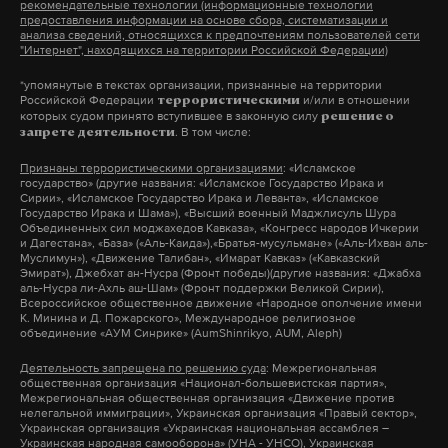
башни обслуживания.
рекомендательные технологии (информационные технологии
представители ветеранской организации,
предоставления информации на основе сбора, систематизации и
анализа сведений, относящихся к предпочтениям пользователей сети
которые заявили об оскорблении чувств
"Интернет", находящихся на территории Российской Федерации)
Международный астронавтический форум —
защитников Отечества.
ежегодное собрание ученых и специалистов в
*упомянутые в текстах организации, признанные на территории
Российской Федерации
и/или в отношении
террористическими
области аэронавтики и руководителей
которых судом принято вступившее в законную силу
Исполнитель
извинился
за эти слова на своей
решение о
. В том числе:
запрете деятельности
национальных космических организаций.
странице в Instagram. Моргенштерн указал на то,
Участники конгресса представляют последние
Признаны террористическими организациями
: «Исламское
что его реплика вырвана из контекста и на самом
государство» (другие названия: «Исламское Государство Ирака и
научные достижения в области освоения космоса.
деле он уважительно относится к ветеранам.
Сирии», «Исламское Государство Ирака и Леванта», «Исламское
Государство Ирака и Шама»), «Высший военный Маджлисуль Шура
Форум, проводимый в столице ОАЭ, 72-й по счету.
Объединенных сил моджахедов Кавказа», «Конгресс народов Ичкерии
и Дагестана», «База» («Аль-Каида»),«Братья-мусульмане» («Аль-Ихван аль-
Муслимун»), «Движение Талибан», «Имарат Кавказ» («Кавказский
Эмират»), Джебхат ан-Нусра (Фронт победы)(другие названия: «Джабха
аль-Нусра ли-Ахль аш-Шам» (Фронт поддержки Великой Сирии),
Подпишитесь на Daily Storm в
MAX
. Он
Всероссийское общественное движение «Народное ополчение имени
Моргенштерн извинился за
К. Минина и Д. Пожарского», Международное религиозное
работает там, где тормозит интернет.
объединение «АУМ Синрике» (AumShinrikyo, AUM, Aleph)
свои слова о Дне Победы
А еще мы есть в
Telegram
,
Дзен
и
VK
.
Деятельность запрещена по решению суда
: Межрегиональная
По словам рэпера, его фразу вырвали из
общественная организация «Национал-большевистская партия»,
контекста
Макс
Telegram
Межрегиональная общественная организация «Движение против
нелегальной иммиграции», Украинская организация «Правый сектор»,
26 октября 2021
Украинская организация «Украинская национальная ассамблея –
Дзен
VK
Украинская народная самооборона» (УНА - УНСО), Украинская