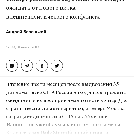
Дзен
VK
голосовой связью или существенно сокращают
ожидать от нового витка
время разговоров. «Поэтому, когда абоненты будут
внешнеполитического конфликта
получать цены как дома, они будут и
разговаривать как дома. То есть рост потребления
Андрей Беленький
будет обязательно... мы уверены, что операторы не
только не проиграют в виде прекращения
12:38, 31 июля 2017
получения этого необоснованного дохода, но и
выиграют за счет увеличения роста продаж», —
объяснила начальник управления регулирования
связи и информационных технологий ФАС Елена
В течение шести месяцев после выдворения 35
Заева.
дипломатов из США Россия находилась в режиме
Фото: © GLOBAL LOOK press/Anatoly Lomohov
ожидания и не предпринимала ответных мер. Две
24 июля представитель «МегаФон» назвал
страны не смогли договориться, и теперь Москва
требование об отмене роуминга в течение двух
сокращает дипмиссию США на 755 человек.
недель невыполнимым и заявил о готовности
Вашингтон уже обдумывает ответ на эти меры.
компании обсуждать вопрос «в судебном
Как рассказал Daily Storm бывший первый