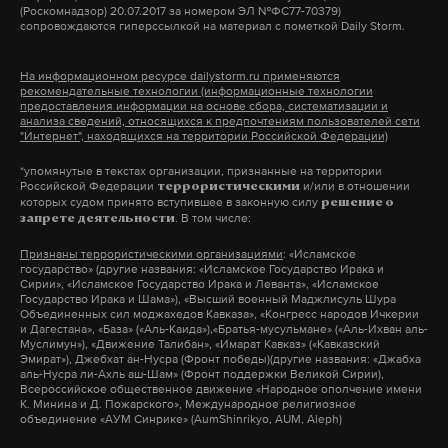
(Роскомнадзор) 20.07.2017 за номером ЭЛ №ФС77-70379)
операторам связи «ВымпелКом», МТС, «МегаФон»
американским лидерством, то они будут
сопровождаются гиперссылкой на материал с пометкой Daily Storm.
и «Т2 Мобайл» 14 июля. В течение 14 дней с
продолжать нервничать. Люди, которые говорят о
момента получения предписания операторы
возврате к холодной войне, — в чем-то правы. Хотя
На информационном ресурсе dailystorm.ru применяются
рекомендательные технологии (информационные технологии
должны изменить тарифы на услуги связи для
для холодной войны нужны два
предоставления информации на основе сбора, систематизации и
абонентов, находящихся вне домашнего региона.
анализа сведений, относящихся к предпочтениям пользователей сети
консолидированных блока, нужен двухполярный
"Интернет", находящихся на территории Российской Федерации)
мир, которого американцы не хотят. Поэтому, я
*упомянутые в текстах организации, признанные на территории
полагаю, у них ничего и не получается», — отметил
Российской Федерации
и/или в отношении
террористическими
Подпишитесь на Daily Storm в
MAX
. Он
которых судом принято вступившее в законную силу
решение о
он.
. В том числе:
запрете деятельности
работает там, где тормозит интернет.
А еще мы есть в
Telegram
,
Дзен
и
VK
.
Признаны террористическими организациями
: «Исламское
С 1 сентября, когда указ Владимира Путина о
государство» (другие названия: «Исламское Государство Ирака и
Сирии», «Исламское Государство Ирака и Леванта», «Исламское
сокращении штата посольства и консульств США
Макс
Telegram
Государство Ирака и Шама»), «Высший военный Маджлисуль Шура
Объединенных сил моджахедов Кавказа», «Конгресс народов Ичкерии
в РФ вступит в силу, в обеих странах останется
и Дагестана», «База» («Аль-Каида»),«Братья-мусульмане» («Аль-Ихван аль-
Муслимун»), «Движение Талибан», «Имарат Кавказ» («Кавказский
Дзен
VK
одинаковое количество дипломатических
Эмират»), Джебхат ан-Нусра (Фронт победы)(другие названия: «Джабха
работников: по 455 человек. Ранее палата
аль-Нусра ли-Ахль аш-Шам» (Фронт поддержки Великой Сирии),
Всероссийское общественное движение «Народное ополчение имени
представителей Конгресса США поддержала
К. Минина и Д. Пожарского», Международное религиозное
Фото: © GLOBAL LOOK press/Jochen Tack
объединение «АУМ Синрике» (AumShinrikyo, AUM, Aleph)
законопроект, который позволит расширить