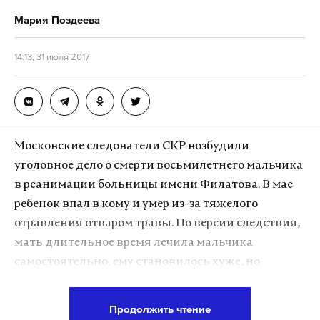
Мария Поздеева
14:13, 31 июля 2017
Московские следователи СКР возбудили
уголовное дело о смерти восьмилетнего мальчика
в реанимации больницы имени Филатова. В мае
ребенок впал в кому и умер из-за тяжелого
отравления отваром травы. По версии следствия,
мать длительное время лечила мальчика
самостоятельно, ему становилось хуже, но
женщина трижды отказывалась от его
госпитализации. Следователи не исключают, что
Продолжить чтение