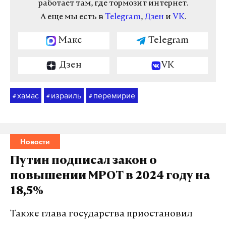
работает там, где тормозит интернет.
А еще мы есть в
Telegram
,
Дзен
и
VK
.
Макс
Telegram
Дзен
VK
хамас
израиль
перемирие
#
#
#
Новости
Путин подписал закон о
повышении МРОТ в 2024 году на
18,5%
Также глава государства приостановил