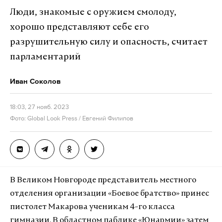
Таким образом, в следующем году он вырастет до
Люди, знакомые с оружием смолоду,
19 242 рублей. Кроме того, законом с 2025 года
хорошо представляют себе его
предусматривается увеличение соотношения
разрушительную силу и опасность, считает
МРОТ и медианной заработной платы с 42 до 48%.
парламентарий
Также президент подписал закон о приостановке
Иван Соколов
индексации зарплат госслужащим, кроме
военных и силовиков. Финансовый эффект от
18:03, 27 нояб. 2023
этих изменений должен составить 36
Фото: Global Look Press / Евгений Филипов
миллиардов рублей.
Подпишитесь на Daily Storm в
MAX
. Он
работает там, где тормозит интернет.
В Великом Новгороде представитель местного
А еще мы есть в
Telegram
,
Дзен
и
VK
.
отделения организации «Боевое братство» принес
пистолет Макарова ученикам 4-го класса
Макс
Telegram
гимназии. В областном паблике «Юнармии» затем