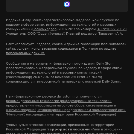
выступил руководитель новгородского
формой политического самовыражения.
отделения «Боевого братства» Алексей Иванов,
который принес на урок пистолет. Отмечалось, что
Тверской суд Москвы 21 марта 2022 года признал
Издание
«Daily Storm»
зарегистрировано Федеральной службой по
надзору в сфере связи, информационных технологий и массовых
таким образом дети «освежили в памяти правила
американскую корпорацию Meta экстремистской
коммуникаций
(Роскомнадзор)
20.07.2017 за номером
ЭЛ №ФС77-70379
обращения с оружием», а затем «приступили к
Учредитель: ООО "ОрденФеликса", Главный редактор: Таразевич А.А.
и запретил ее деятельность в России. На
практической стрельбе из пистолета Макарова с
территории РФ были заблокированы компании,
Сайт использует IP адреса, cookie и данные геолокации пользователей
сайта, условия использования содержатся в
Политике по защите
использованием лазерного комплекса «Рубин».
принадлежащие Meta: Instagram и Facebook.
персональных данных.
Сообщения и материалы информационного издания Daily Storm
В самой гимназии ответили изданию «Подъем»,
*Корпорация Meta — признана экстремистской и
(зарегистрировано Федеральной службой по надзору в сфере связи,
информационных технологий и массовых коммуникаций
что урок проводился по инициативе родителей
запрещена в РФ
(Роскомнадзор) 20.07.2017 за номером ЭЛ №ФС77-70379)
учеников и ни одна мишень не пострадала.
сопровождаются гиперссылкой на материал с пометкой Daily Storm.
«У нас
урок стрельбы с 10-го класса в актовом зале
На информационном ресурсе dailystorm.ru применяются
или спортзале. Здесь максимум он
Подпишитесь на Daily Storm в
MAX
. Он
рекомендательные технологии (информационные технологии
предоставления информации на основе сбора, систематизации и
[представитель «Боевого братства]
мог принести
работает там, где тормозит интернет.
анализа сведений, относящихся к предпочтениям пользователей сети
какое-то оружие и показывать. А почему
А еще мы есть в
Telegram
,
Дзен
и
VK
.
"Интернет", находящихся на территории Российской Федерации)
нельзя этого делать? У нас винтовки
*упомянутые в текстах организации, признанные на территории
Макс
Telegram
Российской Федерации
и/или в отношении
приносят, показывают. Эмчеэсовцы же
террористическими
которых судом принято вступившее в законную силу