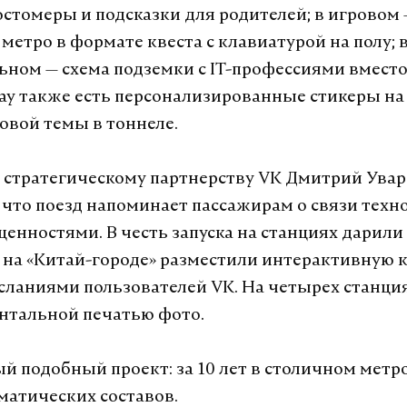
остомеры и подсказки для родителей; в игровом
метро в формате квеста с клавиатурой на полу; 
ьном — схема подземки с IT-профессиями вместо
lay также есть персонализированные стикеры на
товой темы в тоннеле.
 стратегическому партнерству VK Дмитрий Ува
 что поезд напоминает пассажирам о связи техн
енностями. В честь запуска на станциях дарили
а на «Китай-городе» разместили интерактивную к
ланиями пользователей VK. На четырех станци
нтальной печатью фото.
ый подобный проект: за 10 лет в столичном мет
ематических составов.