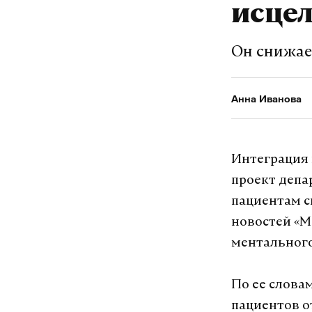
исце
Он снижае
Анна Иванова
Интеграция 
проект депа
пациентам с
новостей «М
ментального
По ее слова
пациентов о