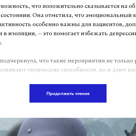
вожность, что положительно сказывается на о
состоянии. Она отметила, что эмоциональный 
активность особенно важны для пациентов, дол
 в изоляции, — это помогает избежать депресси
.
подчеркнула, что такие мероприятия не только
развивают творческие способности, но и дают па
 борьбы с болезнью. Кроме того, культурные со
«островком спокойствия» для врачей и медсестер
Продолжить чтение
 отвлечься, восстановить силы и сохранить эмп
а, что современные исследования подтверждаю
о и физического здоровья, а создание благопри