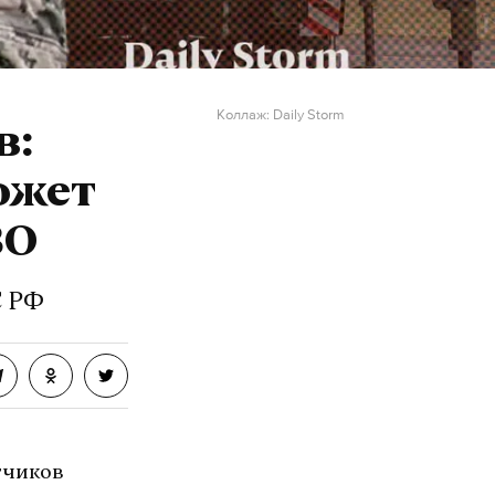
Коллаж: Daily Storm
в:
может
ВО
С РФ
тчиков