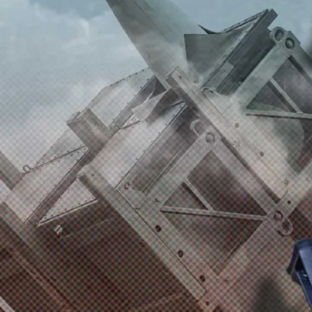
эмоциональ
частью комп
медицины.
Подпишитесь н
Макс
москва
иск
#
#
Анна Иванова
ж