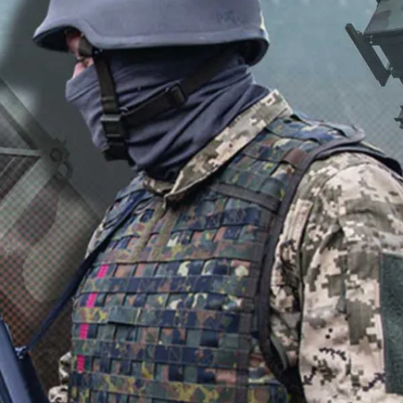
ной атмосферы в клиниках становится неотъем
лексного лечения и важным шагом к гуманиза
а Daily Storm в
MAX
. Он работает там, где торм
А еще мы есть в
Telegram
,
Дзен
и
VK
.
Telegram
Дзен
усство
медицина
#
урналист отдела «undefined»