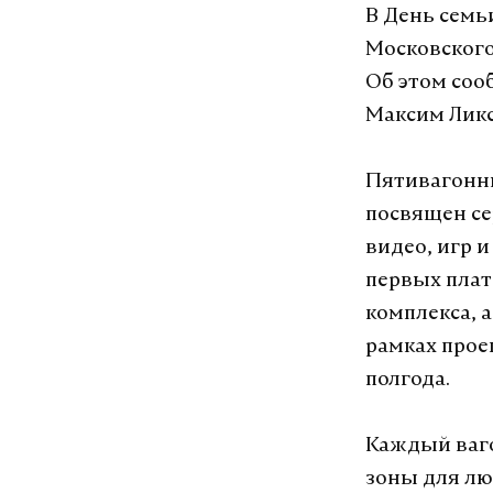
В День семь
Московского
Об этом соо
Максим Лик
Пятивагонн
посвящен се
видео, игр 
первых плат
комплекса, 
рамках прое
полгода.
Каждый ваго
зоны для лю