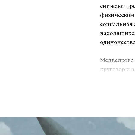
снижают тре
физическом 
социальная 
находящихся
одиночества
Медведкова 
кругозор и 
ресурсы для
становятся 
им на время
пациентам.
Она добавил
психическог