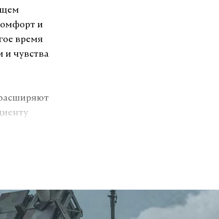
бщем
комфорт и
гое время
и и чувства
 расширяют
циенту
бытия
, позволяя
атию к
т связь
ятной