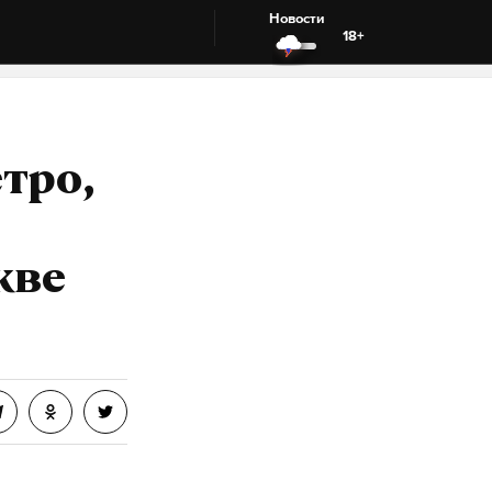
Новости
18+
тро,
кве