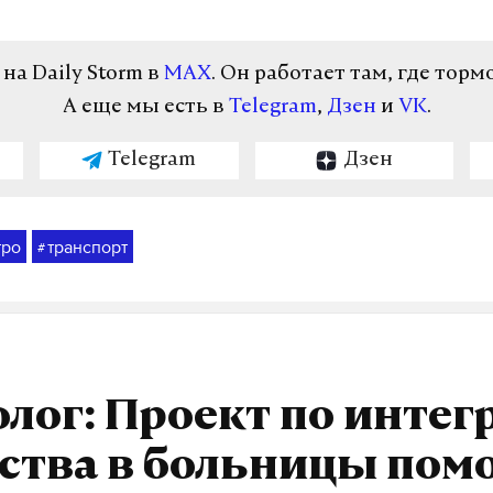
а Daily Storm в
MAX
. Он работает там, где торм
А еще мы есть в
Telegram
,
Дзен
и
VK
.
Telegram
Дзен
тро
транспорт
#
лог: Проект по интег
ства в больницы пом