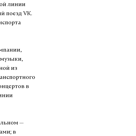
кой линии
й поезд VK.
нспорта
мпании,
 музыки,
ной из
ранспортного
онцертов в
линии
альном —
ами; в