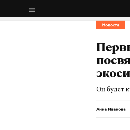
Новости
Первы
посв
экоси
Он будет 
Анна Иванова