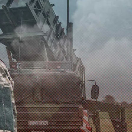
лемой
ции
озит интернет.
VK