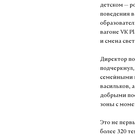
детском — р
поведения в 
образовател
вагоне VK P
и смена све
Директор по
подчеркнул,
семейными ц
васильков, 
добрыми пос
зоны с моме
Это не перв
более 320 т