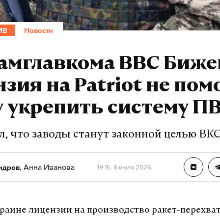
ИВ
Новости
амглавкома ВВС Биже
зия на Patriot не по
 укрепить систему П
л, что заводы станут законной целью ВК
,
Анна Иванова
ндров
19:15, 8 июля 2026
раине лицензии на производство ракет-перехва