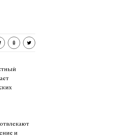
естный
ает
ских
 отвлекают
ение и