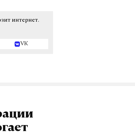
озит интернет.
VK
рации
огает