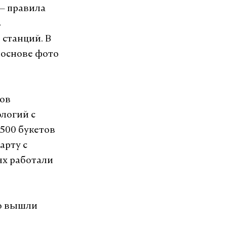
 — правила
в
 станций. В
 основе фото
ров
ологий с
 500 букетов
арту с
ях работали
ро вышли