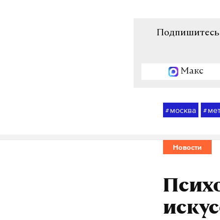
Подпишитесь н
Макс
москва
ме
#
#
Новости
Психо
искус