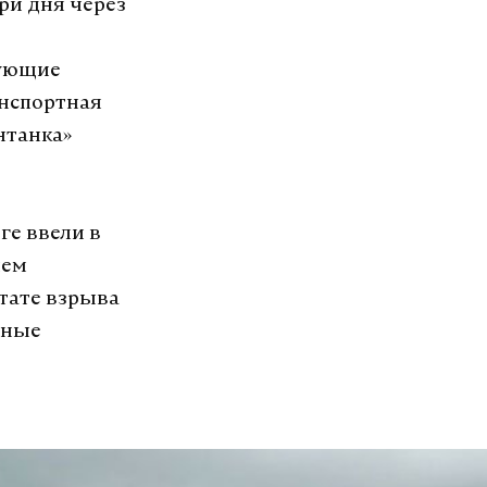
три дня через
вующие
нспортная
нтанка»
ге ввели в
ием
ьтате взрыва
чные