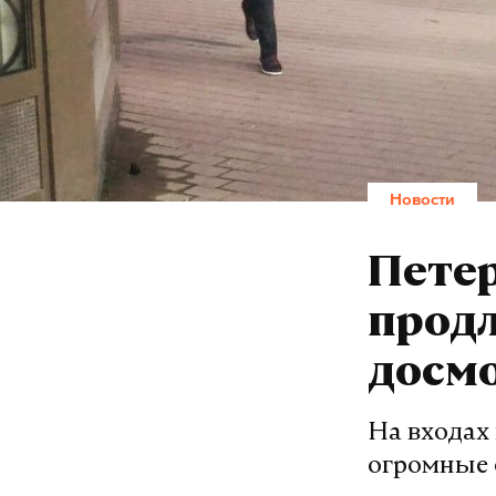
Новости
Пете
прод
досмо
На входах
огромные 