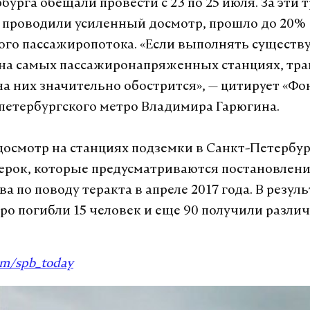
урга обещали провести с 23 по 25 июля. За эти 
е проводили усиленный досмотр, прошло до 20%
го пассажиропотока. «Если выполнять сущест
на самых пассажиронапряженных станциях, тра
на них значительно обострится», — цитирует «Фо
петербургского метро Владимира Гарюгина.
осмотр на станциях подземки в Санкт-Петербур
ерок, которые предусматриваются постановлен
а по поводу теракта в апреле 2017 года. В резул
тро погибли 15 человек и еще 90 получили разли
om/spb_today