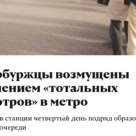
рбуржцы возмущены
лением «тотальных
тров» в метро
 в станции четвертый день подряд образ
очереди