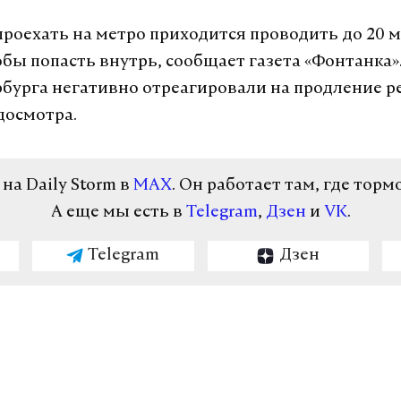
оехать на метро приходится проводить до 20 м
обы попасть внутрь, сообщает газета «Фонтанка»
бурга негативно отреагировали на продление 
досмотра.
а Daily Storm в
MAX
. Он работает там, где торм
А еще мы есть в
Telegram
,
Дзен
и
VK
.
Telegram
Дзен