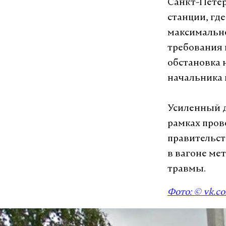
Санкт-Петерб
станции, гд
максимально
требования 
обстановка 
начальника 
Усиленный д
рамках пров
правительств
в вагоне ме
травмы.
Фото: ©
vk.c