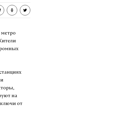
 метро
Жители
огромных
 станциях
 и
кторы,
руют на
 ключи от