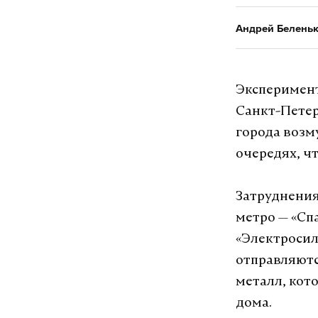
Андрей Белень
Эксперимент
Санкт-Петер
города возм
очередях, ч
Затруднения
метро — «Спа
«Электросил
отправляютс
металл, кот
дома.