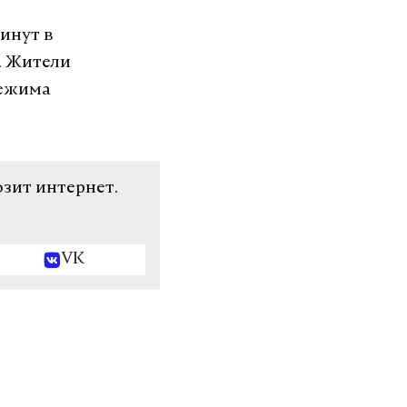
инут в
. Жители
режима
озит интернет.
VK