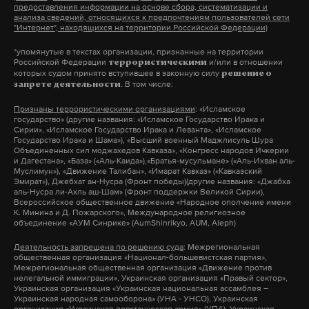
Восточному округу столицы: здесь сносу подлежат
предоставления информации на основе сбора, систематизации и
анализа сведений, относящихся к предпочтениям пользователей сети
1055 домов. Меньше всего — в ЗелАО, 34
"Интернет", находящихся на территории Российской Федерации)
пятиэтажки, в то время как в одних только
*упомянутые в текстах организации, признанные на территории
Российской Федерации
и/или в отношении
Кузьминках снесут 284 жилых здания. Центр
террористическими
которых судом принято вступившее в законную силу
решение о
города реновация не слишком затронет: всего 98
. В том числе:
запрете деятельности
домов подлежат сносу. На Арбате, в Хамовниках и
Признаны террористическими организациями
: «Исламское
Замоскворечье снесут всего по одному.
государство» (другие названия: «Исламское Государство Ирака и
Сирии», «Исламское Государство Ирака и Леванта», «Исламское
Государство Ирака и Шама»), «Высший военный Маджлисуль Шура
Объединенных сил моджахедов Кавказа», «Конгресс народов Ичкерии
На сайте мэра уточняется, что это еще не
и Дагестана», «База» («Аль-Каида»),«Братья-мусульмане» («Аль-Ихван аль-
Муслимун»), «Движение Талибан», «Имарат Кавказ» («Кавказский
окончательный перечень домов, которые попадут
Эмират»), Джебхат ан-Нусра (Фронт победы)(другие названия: «Джабха
аль-Нусра ли-Ахль аш-Шам» (Фронт поддержки Великой Сирии),
в программу реновации. «В некоторых домах
Всероссийское общественное движение «Народное ополчение имени
решения общих собраний собственников об
К. Минина и Д. Пожарского», Международное религиозное
объединение «АУМ Синрике» (AumShinrikyo, AUM, Aleph)
участии в программе были обжалованы в суде.
Деятельность запрещена по решению суда
: Межрегиональная
Если суд установит, что решения приняты с
общественная организация «Национал-большевистская партия»,
соблюдением требований законодательства,
Межрегиональная общественная организация «Движение против
нелегальной иммиграции», Украинская организация «Правый сектор»,
правительство Москвы рассмотрит вопрос о
Украинская организация «Украинская национальная ассамблея –
Украинская народная самооборона» (УНА - УНСО), Украинская
включении этих домов в программу реновации», –