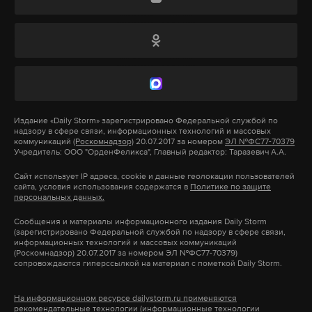
также неизвестные люди восточной наружности».
Руководство газеты предполагает, что
Подпишитесь на Daily Storm в
MAX
. Он
журналиста задержали из-за интереса к нему
работает там, где тормозит интернет.
спецслужб Узбекистана.
А еще мы есть в
Telegram
,
Дзен
и
VK
.
Макс
Telegram
Издание
«Daily Storm»
зарегистрировано Федеральной службой по
Подпишитесь на Daily Storm в
MAX
. Он
надзору в сфере связи, информационных технологий и массовых
коммуникаций
(Роскомнадзор)
20.07.2017 за номером
ЭЛ №ФС77-70379
работает там, где тормозит интернет.
Дзен
VK
Учредитель: ООО "ОрденФеликса", Главный редактор: Таразевич А.А.
А еще мы есть в
Telegram
,
Дзен
и
VK
.
Сайт использует IP адреса, cookie и данные геолокации пользователей
сайта, условия использования содержатся в
Политике по защите
Макс
Telegram
персональных данных.
Сообщения и материалы информационного издания Daily Storm
Дзен
VK
(зарегистрировано Федеральной службой по надзору в сфере связи,
информационных технологий и массовых коммуникаций
(Роскомнадзор) 20.07.2017 за номером ЭЛ №ФС77-70379)
сопровождаются гиперссылкой на материал с пометкой Daily Storm.
Фото: © vk.com/public98205830
На информационном ресурсе dailystorm.ru применяются
Тщательнее всего реновация «пройдется» по
рекомендательные технологии (информационные технологии