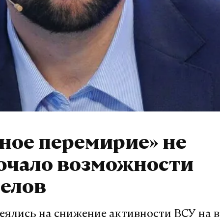
ное перемирие» не
ючало возможности
релов
еялись на снижение активности ВСУ на 