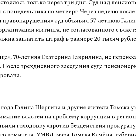
остоялось только через три дня. Суд над пенсио
 с понедельника по четверг. Через неделю после
 правонарушения» суд объявил 57-летнюю Гали
организации митинга, не согласованного с власт
жна заплатить штраф в размере 20 тысяч рубл
ица», 70-летняя Екатерина Гаврилина, не перене
 После трехдневного заседания суда пенсионер
рована.
7 года Галина Шергина и другие жители Томска 
имание властей на проблему коррупции в регион
вили голодовку «против бездействия прокурат
го комитета, УМВД, мэра Томска Кляйна, губерн