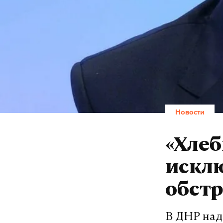
Новости
«Хлеб
искл
обст
В ДНР над