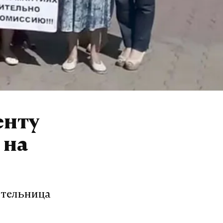
енту
 на
ительница