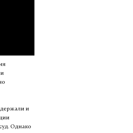
мя
ни
но
адержали и
ации
суд. Однако