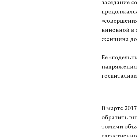
заседание с
продолжался
«совершения
виновной в 
женщина дол
Ее «подельн
напряжения.
госпитализи
В марте 201
обратить вн
томичи объя
следственно