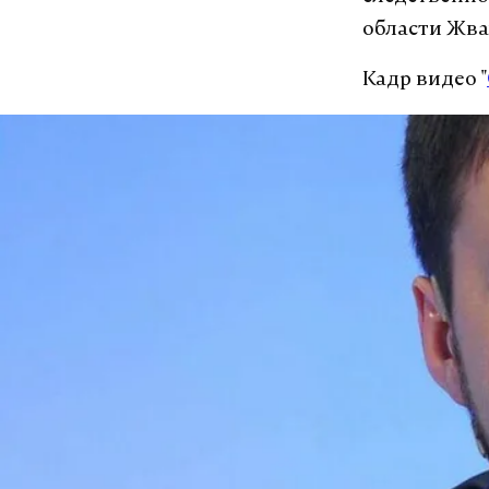
области Жва
Кадр видео "