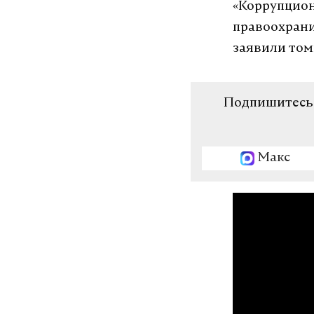
«Коррупцион
правоохрани
заявили том
Подпишитесь н
Макс