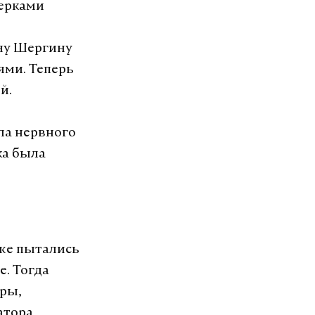
нерками
ну Шергину
ями. Теперь
ей.
сла нервного
ка была
уже пытались
е. Тогда
уры,
атора