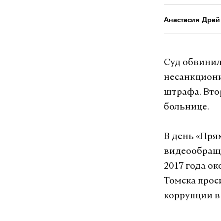
Анастасия Драй
Суд обвинил
несанкциони
штрафа. Вто
больнице.
В день «Пря
видеообраще
2017 года о
Томска прос
коррупции в