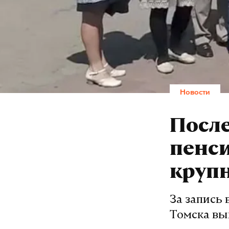
Новости
После
пенс
круп
За запись
Томска вы