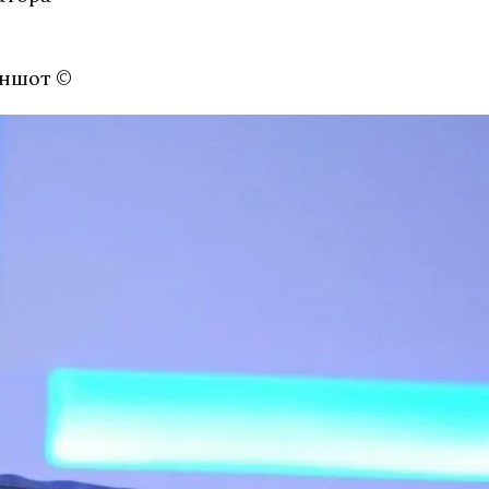
иншот ©