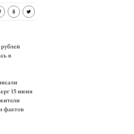
 рублей
сь в
писали
ерг 15 июня
 жители
и фактов