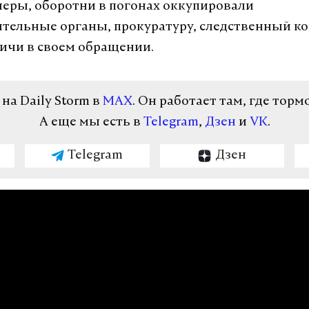
еры, оборотни в погонах оккупировали
тельные органы, прокуратуру, следственный ко
ичи в своем обращении.
а Daily Storm в
MAX
. Он работает там, где торм
А еще мы есть в
Telegram
,
Дзен
и
VK
.
Telegram
Дзен