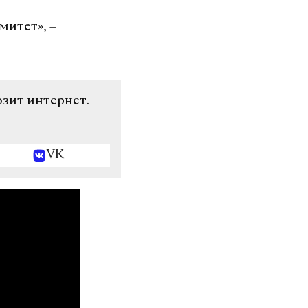
митет», –
озит интернет.
VK