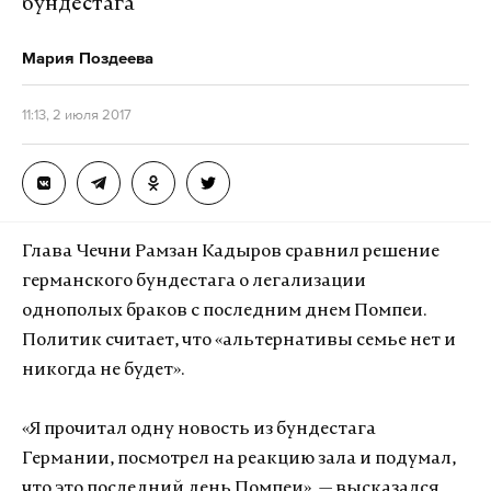
бундестага
Мария Поздеева
11:13, 2 июля 2017
Глава Чечни Рамзан Кадыров сравнил решение
германского бундестага о легализации
однополых браков с последним днем Помпеи.
Политик считает, что «альтернативы семье нет и
никогда не будет».
«Я прочитал одну новость из бундестага
Германии, посмотрел на реакцию зала и подумал,
что это последний день Помпеи», — высказался