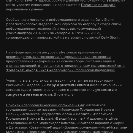
Сайт использует IP адреса, cookie и данные геолокации пользователей
сайта, условия использования содержатся в
Политике по защите
персональных данных.
Подпишитесь на Daily Storm в
MAX
. Он
Сообщения и материалы информационного издания Daily Storm
работает там, где тормозит интернет.
(зарегистрировано Федеральной службой по надзору в сфере связи,
информационных технологий и массовых коммуникаций
А еще мы есть в
Telegram
,
Дзен
и
VK
.
(Роскомнадзор) 20.07.2017 за номером ЭЛ №ФС77-70379)
сопровождаются гиперссылкой на материал с пометкой Daily Storm.
Макс
Telegram
На информационном ресурсе dailystorm.ru применяются
рекомендательные технологии (информационные технологии
Дзен
VK
предоставления информации на основе сбора, систематизации и
Фото: © GLOBAL LOOK press/©
xakep.ru
анализа сведений, относящихся к предпочтениям пользователей сети
"Интернет", находящихся на территории Российской Федерации)
*упомянутые в текстах организации, признанные на территории
В Совете Федерации видят причастность США.
Российской Федерации
и/или в отношении
террористическими
Так, по мнению члена комитета Совфеда по
которых судом принято вступившее в законную силу
решение о
. В том числе:
запрете деятельности
международным делам Игоря Морозова, Запад
вместе с Киевом хочет вновь выдумать и
Признаны террористическими организациями
: «Исламское
государство» (другие названия: «Исламское Государство Ирака и
«преувеличить якобы идущую от России угрозу».
Сирии», «Исламское Государство Ирака и Леванта», «Исламское
Государство Ирака и Шама»), «Высший военный Маджлисуль Шура
«Я так думаю, что Украина как американский
Объединенных сил моджахедов Кавказа», «Конгресс народов Ичкерии
и Дагестана», «База» («Аль-Каида»),«Братья-мусульмане» («Аль-Ихван аль-
сателлит стала полигоном для испытаний в
Муслимун»), «Движение Талибан», «Имарат Кавказ» («Кавказский