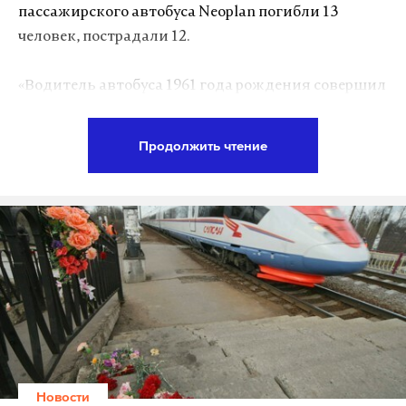
пассажирского автобуса Neoplan погибли 13
человек, пострадали 12.
«Водитель автобуса 1961 года рождения совершил
столкновение с движущимся в попутном
направлении грузовиком, буксируемым на
Продолжить чтение
жесткой сцепке автомобилем КамАЗ. После удара
автобус опрокинулся и загорелся», — передало
ведомство. По факту было возбуждено уголовное
дело.
По предварительным данным среди погибших
было двое детей, 12 пострадавших
госпитализировали. Водители обоих
транспортных средств живы. «Точное число
находившихся в салоне автобуса пассажиров в
Новости
настоящее время выясняется, поскольку