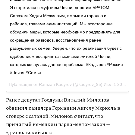
Я встретился с муфтием Чечни, дорогим БРАТОМ
Салахом-Хаджи Межиевым, имамами городов и
районов, главами администраций. Мы всесторонне
обсудили меры, которые необходимо предпринять для
сокращения разводов, восстановления ранее
разрушенных семей. Уверен, что их реализация будет с
одобрением воспринята тысячами жителей Чечни,
которых коснулась данная проблема. #Кадыров #Россия
#Чечня #Семья
Публикация от Ramzan Kadyrov (@kadyrov_95)
Июл 1 2017 в 7:43 PDT
Ранее депутат Госдумы Виталий Милонов
обвинил канцлера Германии Ангелу Меркель в
сговоре с сатаной. Милонов считает, что
принятый немецким парламентом закон —
«дьявольский акт».