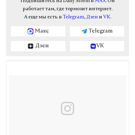
Подпишитесь на Daily Storm в
MAX
. Он
работает там, где тормозит интернет.
А еще мы есть в
Telegram
,
Дзен
и
VK
.
Макс
Telegram
Дзен
VK