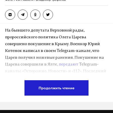
Во время допросов все задержанные — граждане
России и Украины — дали признательные
показания о своей работе по заданиям Киева,
На бывшего депутата Верховной рады,
заявили в Центре общественных связей ФСБ.
пророссийского политика Олега Царева
совершено покушение в Крыму. Военкор Юрий
Кроме того, подписчикам «РИА-Мелитополь» и
Котенок написал в своем Telegram-канале, что
Telegram-чата «Мелітополь це Україна» были
Царев получил ножевые ранения. Покушение на
направлены предупреждения об уголовной
Царева совершили в Ялте,
передают
Telegram-
ответственности за передачу сведений Киеву в
каналы «Осторожно, Новости» и «112». Последний
ущерб безопасности РФ и уведомления о
сообщает
, что ночью к дому политика съехались
незаконной деятельности указанных средств
силовики и машины скорой, это заметили жители
Продолжить чтение
коммуникации. Работа информационных
поселка. По данным «112», предварительно, в
ресурсов уже прекращена.
Царева стреляли.
В отношении задержанных возбуждено дело по
По утверждению военкора, нападение на Царева