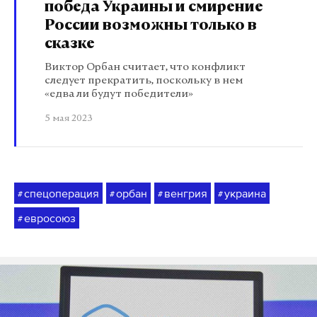
победа Украины и смирение
России возможны только в
сказке
Виктор Орбан считает, что конфликт
следует прекратить, поскольку в нем
«едва ли будут победители»
5 мая 2023
спецоперация
орбан
венгрия
украина
#
#
#
#
евросоюз
#