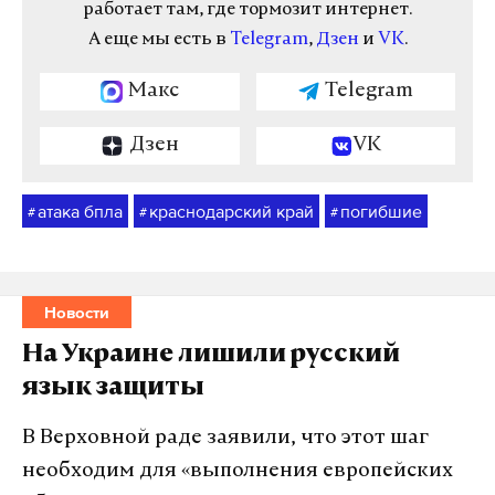
работает там, где тормозит интернет.
А еще мы есть в
Telegram
,
Дзен
и
VK
.
Макс
Telegram
Дзен
VK
атака бпла
краснодарский край
погибшие
#
#
#
Новости
На Украине лишили русский
язык защиты
В Верховной раде заявили, что этот шаг
необходим для «выполнения европейских