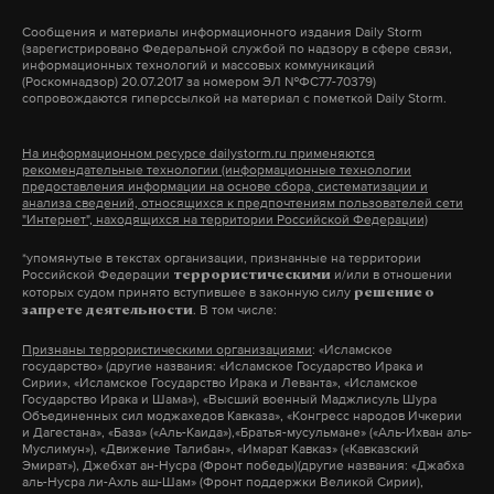
заблокированных финансовых активов,
Сообщения и материалы информационного издания Daily Storm
половину из которых Тегеран должен получить до
(зарегистрировано Федеральной службой по надзору в сфере связи,
информационных технологий и массовых коммуникаций
начала переговоров.
(Роскомнадзор) 20.07.2017 за номером ЭЛ №ФС77-70379)
сопровождаются гиперссылкой на материал с пометкой Daily Storm.
Обсуждения иранской ракетной программы и
На информационном ресурсе dailystorm.ru применяются
поддержки групп сопротивления исключены из
рекомендательные технологии (информационные технологии
предоставления информации на основе сбора, систематизации и
повестки дня. Окончательное соглашение будет
анализа сведений, относящихся к предпочтениям пользователей сети
"Интернет", находящихся на территории Российской Федерации)
утверждено резолюцией Совета Безопасности
ООН.
*упомянутые в текстах организации, признанные на территории
Российской Федерации
и/или в отношении
террористическими
которых судом принято вступившее в законную силу
решение о
. В том числе:
запрете деятельности
Ранее издание Axios сообщило, что США и Иран
согласовали текст меморандума, который
Признаны террористическими организациями
: «Исламское
государство» (другие названия: «Исламское Государство Ирака и
нуждается в окончательном утверждении.
Сирии», «Исламское Государство Ирака и Леванта», «Исламское
Государство Ирака и Шама»), «Высший военный Маджлисуль Шура
Президент США Дональд Трамп заявил, что
Объединенных сил моджахедов Кавказа», «Конгресс народов Ичкерии
и Дагестана», «База» («Аль-Каида»),«Братья-мусульмане» («Аль-Ихван аль-
подписание может произойти уже в ближайшие
Муслимун»), «Движение Талибан», «Имарат Кавказ» («Кавказский
выходные.
Эмират»), Джебхат ан-Нусра (Фронт победы)(другие названия: «Джабха
аль-Нусра ли-Ахль аш-Шам» (Фронт поддержки Великой Сирии),