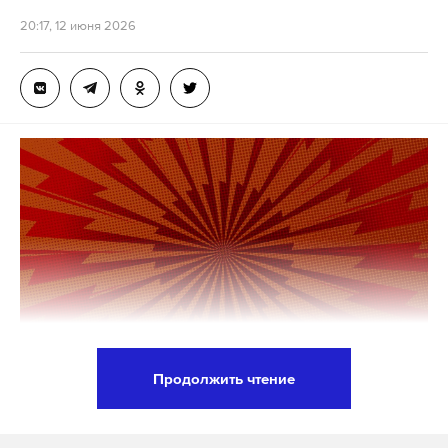
Ранее сообщалось, что в этом году в войска
20:17, 12 июня 2026
планируют направить 261 тысячу человек.
Подпишитесь на Daily Storm в
MAX
. Он
работает там, где тормозит интернет.
А еще мы есть в
Telegram
,
Дзен
и
VK
.
Макс
Telegram
Дзен
VK
владимир путин
вс рф
армия
#
#
#
Продолжить чтение
Швейцария ужесточила политику выдачи виз
россиянам и начала «завуалированную