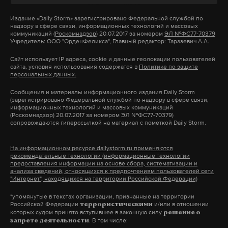
эстония
таллин
бомбоубежища
#
#
#
Издание
«Daily Storm»
зарегистрировано Федеральной службой по
надзору в сфере связи, информационных технологий и массовых
коммуникаций
(Роскомнадзор)
20.07.2017 за номером
ЭЛ №ФС77-70379
Учредитель: ООО "ОрденФеликса", Главный редактор: Таразевич А.А.
Сайт использует IP адреса, cookie и данные геолокации пользователей
сайта, условия использования содержатся в
Политике по защите
персональных данных.
Сообщения и материалы информационного издания Daily Storm
(зарегистрировано Федеральной службой по надзору в сфере связи,
информационных технологий и массовых коммуникаций
(Роскомнадзор) 20.07.2017 за номером ЭЛ №ФС77-70379)
сопровождаются гиперссылкой на материал с пометкой Daily Storm.
На информационном ресурсе dailystorm.ru применяются
рекомендательные технологии (информационные технологии
предоставления информации на основе сбора, систематизации и
анализа сведений, относящихся к предпочтениям пользователей сети
"Интернет", находящихся на территории Российской Федерации)
*упомянутые в текстах организации, признанные на территории
Российской Федерации
и/или в отношении
террористическими
которых судом принято вступившее в законную силу
решение о
. В том числе:
запрете деятельности