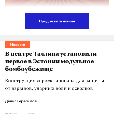
Продолжить чтение
На Украине русский исключили из перечня
языков, к которым в стране применяются
положения Европейской хартии региональных
Новости
языков или языков
В центре Таллина установили
меньшинств. Соответствующий закон подписал
первое в Эстонии модульное
президент Украины Владимир Зеленский.
бомбоубежище
Председатель Верховной рады Руслан Стефанчук
Конструкция спроектирована для защиты
назвал это «важным решением для защиты
от взрывов, ударных волн и осколков
украинского языкового пространства и
выполнения европейских обязательств».
Денис Герасимов
Стефанчук подчеркнул, что Украина таким