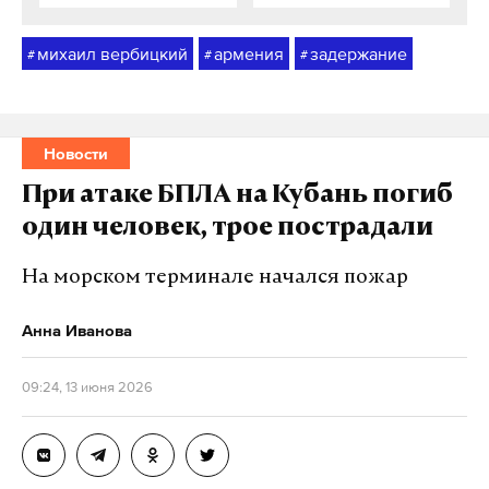
михаил вербицкий
армения
задержание
#
#
#
Новости
При атаке БПЛА на Кубань погиб
один человек, трое пострадали
На морском терминале начался пожар
Анна Иванова
09:24, 13 июня 2026