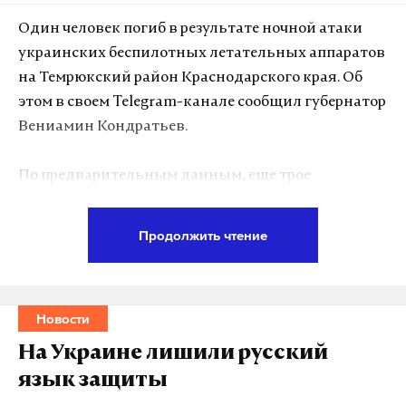
Один человек погиб в результате ночной атаки
украинских беспилотных летательных аппаратов
на Темрюкский район Краснодарского края. Об
этом в своем Telegram-канале сообщил губернатор
Вениамин Кондратьев.
По предварительным данным, еще трое
пострадали, им оказывается помощь. Губернатор
выразил соболезнования семье погибшего.
Продолжить чтение
При падении обломков дронов произошло
возгорание на морском терминале. Пожар тушат
Новости
96 человек и более 30 единиц техники, в том числе
от МЧС России. На месте продолжают работать
На Украине лишили русский
оперативные и специальные службы.
язык защиты