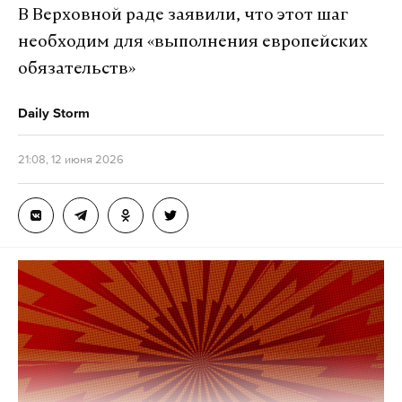
В Верховной раде заявили, что этот шаг
Подпишитесь на Daily Storm в
MAX
. Он
необходим для «выполнения европейских
работает там, где тормозит интернет.
обязательств»
А еще мы есть в
Telegram
,
Дзен
и
VK
.
Daily Storm
Макс
Telegram
21:08, 12 июня 2026
Дзен
VK
атака бпла
краснодарский край
погибшие
#
#
#