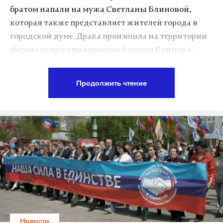
братом напали на мужа Светланы Блиновой,
которая также представляет жителей города в
#istanbul
metrosu
#yağmur
a teslim
городской думе. Драка произошла на территории
pic.twitter.com/0XUGaGxaa0
фермы супруга чиновницы Алексея Блинова,
— Melih Dogan (@mmmlllhhh)
18 июля 2017 г.
передает URA.RU со ссылкой на очевидцев
конфликта.
Продолжить чтение
Блиновы жарили шашлык в компании друзей,
когда на ферму приехали братья Хисамовы:
Данил и местный депутат Илья. По словам одного
из участников драки Алексея Капишева, у Ильи
Хисамова возник «какой-то конфликт» с супругом
депутата Блиновой – Алексеем.
«Братья кинулись его бить, попытались
До людей, застрявших в автомобилях или на
вытащить за территорию фермы. При этом
затопленной территории зданий, турецкие
Новости