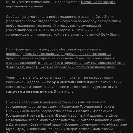
сайта, условия использования содержатся в
Политике по защите
персональных данных.
поднять врачам, а подняли себе… Всякие
госслужащие — да ну их на фиг!» — «Это самое
Сообщения и материалы информационного издания Daily Storm
(зарегистрировано Федеральной службой по надзору в сфере связи,
главное, что нам нужно знать о народных
информационных технологий и массовых коммуникаций
(Роскомнадзор) 20.07.2017 за номером ЭЛ №ФС77-70379)
избранниках», — саркастично заметил Смол.
сопровождаются гиперссылкой на материал с пометкой Daily Storm.
К 18 июля количество просмотров ролика на
На информационном ресурсе dailystorm.ru применяются
рекомендательные технологии (информационные технологии
официальном канале ТВК на YouTube достигло
предоставления информации на основе сбора, систематизации и
почти миллиона.
анализа сведений, относящихся к предпочтениям пользователей сети
"Интернет", находящихся на территории Российской Федерации)
*упомянутые в текстах организации, признанные на территории
Российской Федерации
и/или в отношении
террористическими
Подпишитесь на Daily Storm в
MAX
. Он
которых судом принято вступившее в законную силу
решение о
. В том числе:
запрете деятельности
работает там, где тормозит интернет.
А еще мы есть в
Telegram
,
Дзен
и
VK
.
Признаны террористическими организациями
: «Исламское
государство» (другие названия: «Исламское Государство Ирака и
Сирии», «Исламское Государство Ирака и Леванта», «Исламское
Макс
Telegram
Государство Ирака и Шама»), «Высший военный Маджлисуль Шура
Объединенных сил моджахедов Кавказа», «Конгресс народов Ичкерии
и Дагестана», «База» («Аль-Каида»),«Братья-мусульмане» («Аль-Ихван аль-
Муслимун»), «Движение Талибан», «Имарат Кавказ» («Кавказский
Дзен
VK