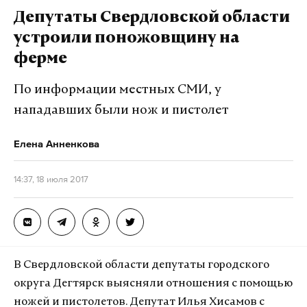
Дзен
VK
Депутаты Свердловской области
устроили поножовщину на
ферме
По информации местных СМИ, у
нападавших были нож и пистолет
Елена Анненкова
14:37, 18 июля 2017
Движение прекращено на нескольких станциях
метро, на линиях наземного общественного
транспорта. Тем, кто застал ливень, сидя в
В Свердловской области депутаты городского
автобусе, пришлось добираться до дома в лучшем
округа Дегтярск выясняли отношения с помощью
случае по колено в воде.
ножей и пистолетов. Депутат Илья Хисамов с