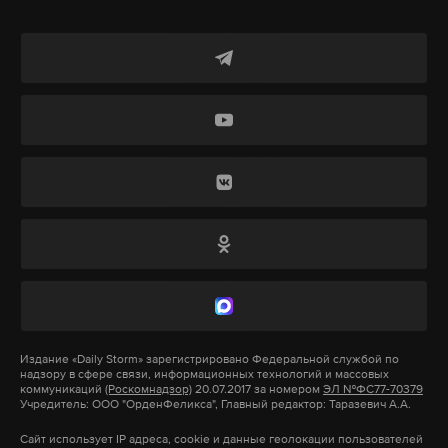
двусмысленностей», — цитирует РИА Новости
спикера парламента Александра Усса. Депутат
отметил, что он и его коллеги выучили важный
урок: «определять уровень заработной платы
власть сама себе не может».
Внимание общественности к повышению
зарплаты депутатов привлек ведущий
регионального телеканала «ТВК» Александр Смол.
Ролик, в котором он аплодирует
изобретательности местных парламентариев,
быстро разошелся по социальным сетям и
федеральным СМИ.
Издание
«Daily Storm»
зарегистрировано Федеральной службой по
надзору в сфере связи, информационных технологий и массовых
«Это круто — куда-то избраться, а потом самому
коммуникаций
(Роскомнадзор)
20.07.2017 за номером
ЭЛ №ФС77-70379
Учредитель: ООО "ОрденФеликса", Главный редактор: Таразевич А.А.
себе поднять зарплату, — саркастично похвалил
Сайт использует IP адреса, cookie и данные геолокации пользователей
ведущий парламентариев. — Красавцы! Хотели