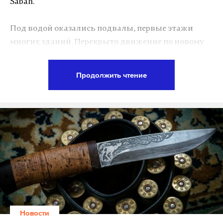
Sabah.
Под водой оказались подвалы, первые этажи
многих зданий. Перекрыто движение по новому
тоннелю «Евразия», соединяющему европейскую и
азиатскую части города под Босфором. Из-за
Продолжить чтение
наводнения жителям пришлось покинуть
автомобили, а самые преданные автолюбители
остались ждать прекращения буйства стихии на
крышах своих машин.
Подпишитесь на Daily Storm в
MAX
. Он
работает там, где тормозит интернет.
А еще мы есть в
Telegram
,
Дзен
и
VK
.
Макс
Telegram
Новости