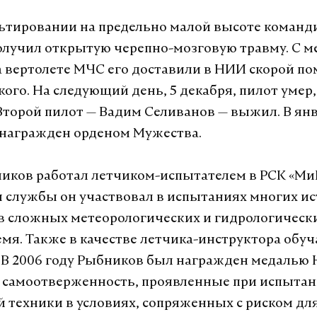
ьтировании на предельно малой высоте команд
лучил открытую черепно-мозговую травму. С м
 вертолете МЧС его доставили в НИИ скорой п
ого. На следующий день, 5 декабря, пилот умер,
 Второй пилот — Вадим Селиванов — выжил. В янв
 награжден орденом Мужества.
иков работал летчиком-испытателем в РСК «МиГ
ды службы он участвовал в испытаниях многих и
 в сложных метеорологических и гидрологически
емя. Также в качестве летчика-инструктора обу
В 2006 году Рыбников был награжден медалью 
 самоотверженность, проявленные при испыта
 техники в условиях, сопряженных с риском дл