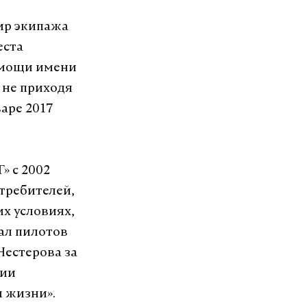
ир экипажа
еста
омощи имени
 не приходя
аре 2017
» с 2002
стребителей,
х условиях,
чал пилотов
Нестерова за
нии
я жизни».