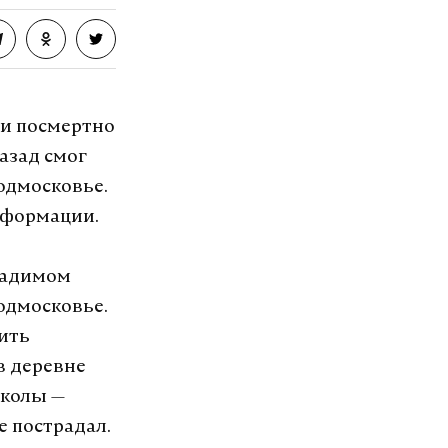
ии посмертно
азад смог
одмосковье.
нформации.
 Вадимом
одмосковье.
вить
в деревне
школы —
 пострадал.