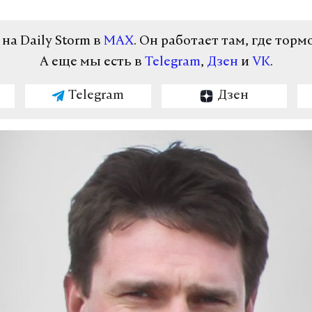
а Daily Storm в
MAX
. Он работает там, где торм
А еще мы есть в
Telegram
,
Дзен
и
VK
.
Telegram
Дзен