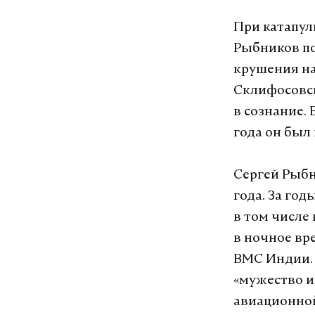
При катапул
Рыбников по
крушения на
Склифосовск
в сознание.
года он был
Сергей Рыбн
года. За го
в том числе
в ночное вр
ВМС Индии. 
«мужество и
авиационной