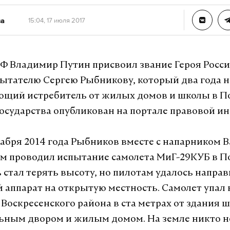
ва
15:04, 17 июля 2017
Ф Владимир Путин присвоил звание Героя Росс
ытателю Сергею Рыбникову, который два года н
ющий истребитель от жилых домов и школы в П
государства опубликован на портале правовой и
кабря 2014 года Рыбников вместе с напарником
 проводил испытание самолета МиГ-29КУБ в П
 стал терять высоту, но пилотам удалось напра
 аппарат на открытую местность. Самолет упал 
Воскресенского района в ста метрах от здания 
ным двором и жилым домом. На земле никто не