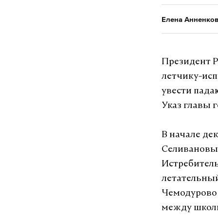
Елена Анненко
Президент Р
летчику-исп
увести пада
Указ главы 
В начале де
Селивановым
Истребитель
летательный
Чемодурово 
между школь