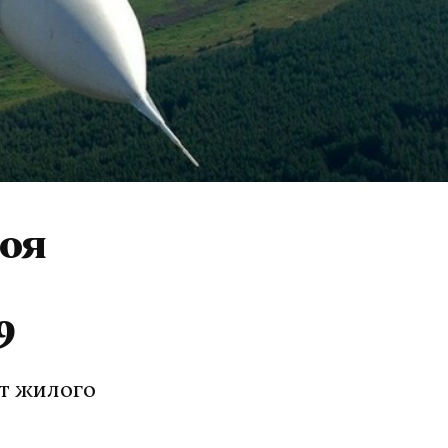
роя
9
от жилого