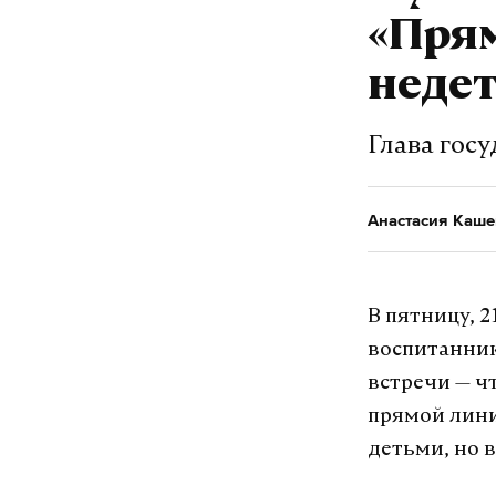
«Прям
неде
Глава гос
Анастасия Каше
В пятницу, 
воспитанник
встречи — ч
прямой лини
детьми, но 