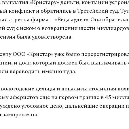
е выплатил «Кристару» деньги, компании устрои
ый конфликт и обратились в Третейский суд. Тут
ась третья фирма — «Веда аудит». Она обратилас
 суд с иском о возвращении шести миллиардов
тензия была удовлетворена.
енту ООО «Кристар» уже было перерегистрирова
нии, и долг, который должен был выплачивать
чали переводить именно туда.
о вологодские дельцы и попались: столичная пол
ему аферистов еще на первом транше в 45 милл
буждено уголовное дело, дальнейшие операции 
и заморожены.