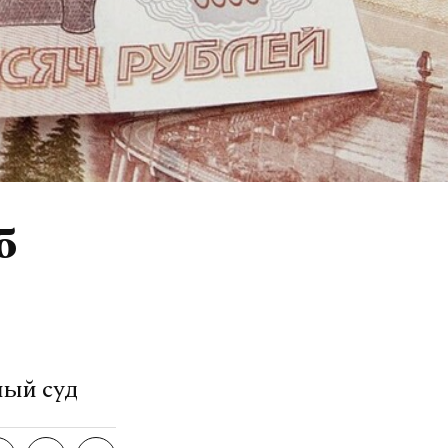
б
ный суд