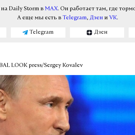
а Daily Storm в
MAX
. Он работает там, где торм
А еще мы есть в
Telegram
,
Дзен
и
VK
.
Telegram
Дзен
BAL LOOK press/Sergey Kovalev