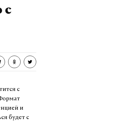
 с
тится с
 Формат
енцией и
ся будет с