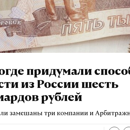
огде придумали спосо
ти из России шесть
иардов рублей
ыли замешаны три компании и Арбитраж