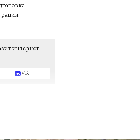
дготовке
трации
озит интернет.
VK