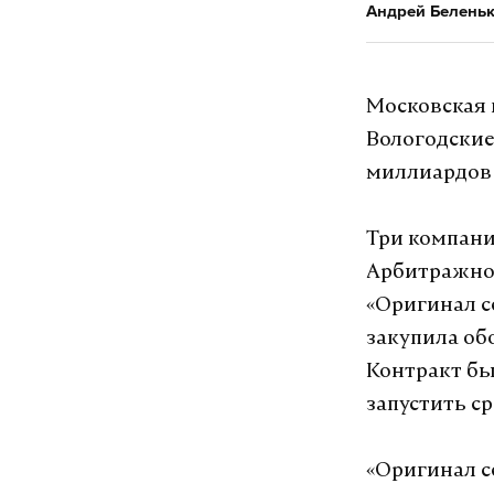
Андрей Белень
Московская 
Вологодские
миллиардов 
Три компани
Арбитражног
«Оригинал с
закупила об
Контракт бы
запустить с
«Оригинал с