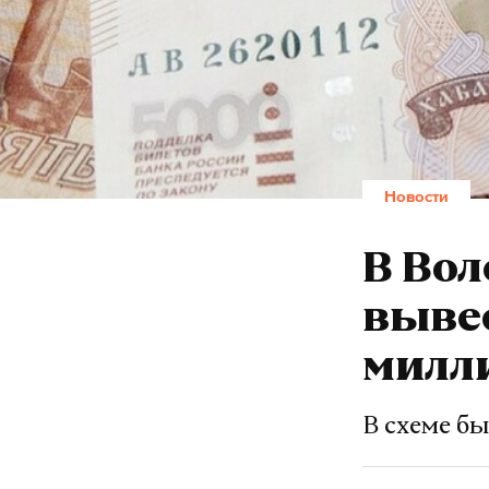
Новости
В Вол
вывес
милл
В схеме б