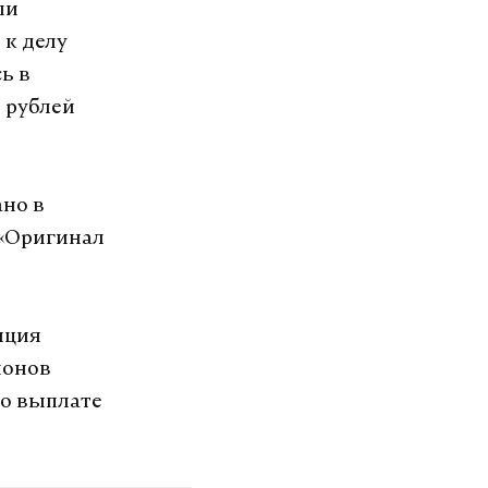
ли
 к делу
ь в
 рублей
но в
 «Оригинал
иция
ионов
по выплате