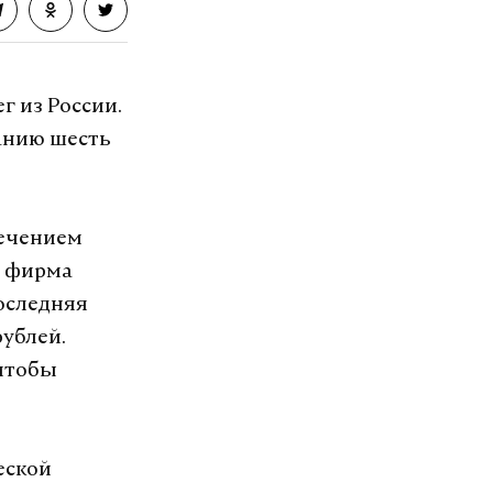
г из России.
анию шесть
лечением
и фирма
оследняя
ублей.
 чтобы
еской