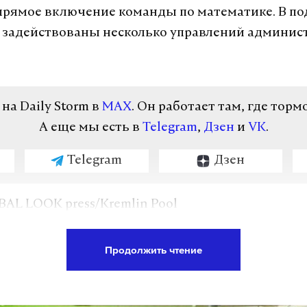
рямое включение команды по математике. В по
 задействованы несколько управлений админис
а Daily Storm в
MAX
. Он работает там, где торм
А еще мы есть в
Telegram
,
Дзен
и
VK
.
Telegram
Дзен
BAL LOOK press/Kremlin Pool
Продолжить чтение