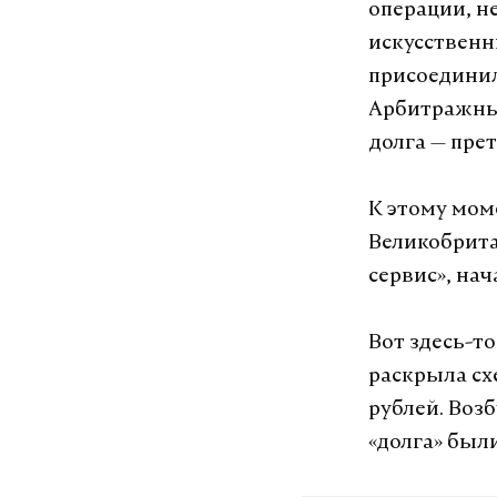
операции, н
искусственн
присоединил
Арбитражный
долга — пре
К этому мом
Великобрита
сервис», на
Вот здесь-т
раскрыла сх
рублей. Воз
«долга» был