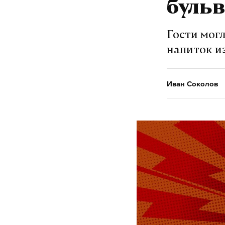
бульв
Гости мог
напиток и
Иван Соколов