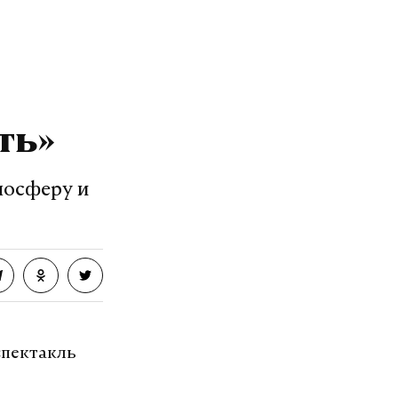
озит интернет.
VK
ть»
мосферу и
спектакль