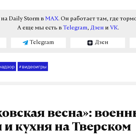
а Daily Storm в
MAX
. Он работает там, где торм
А еще мы есть в
Telegram
,
Дзен
и
VK
.
Telegram
Дзен
надзор
видеоигры
#
овская весна»: воен
 и кухня на Тверском