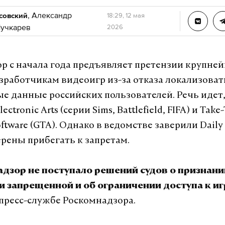
,
Александр
совский
18:29, 12 мая
учкарев
2026
р с начала года предъявляет претензии крупне
работчикам видеоигр из-за отказа локализоват
е данные российских пользователей. Речь идет,
ctronic Arts (серии Sims, Battlefield, FIFA) и Take
Software (GTA). Однако в ведомстве заверили Daily
ерены прибегать к запретам.
адзор не поступало решений судов о признан
 запрещенной и об ограничении доступа к иг
пресс-службе Роскомнадзора.