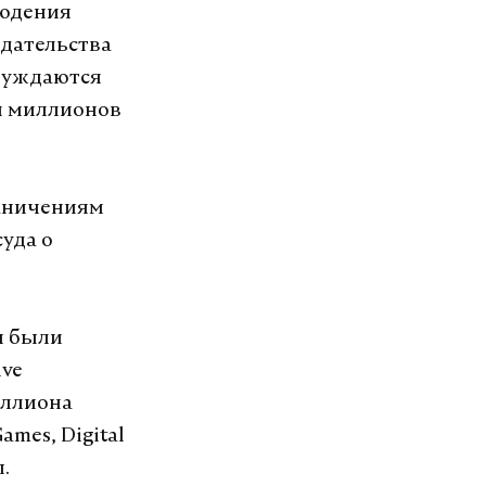
людения
одательства
буждаются
и миллионов
раничениям
уда о
й были
ive
иллиона
mes, Digital
.