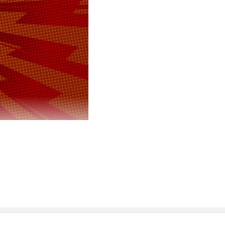
«Московская
ов России.
 хвои,