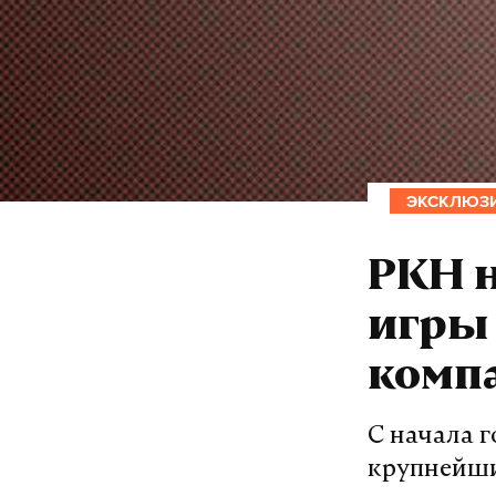
ЭКСКЛЮЗ
РКН н
игры
комп
С начала г
крупнейши