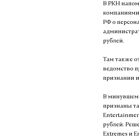
В РКН напом
компаниями,
РФ о персо
администрат
рублей.
Там также о
ведомство п
признании 
В минувшем
признаны так
Entertainme
рублей. Реш
Extremes и 