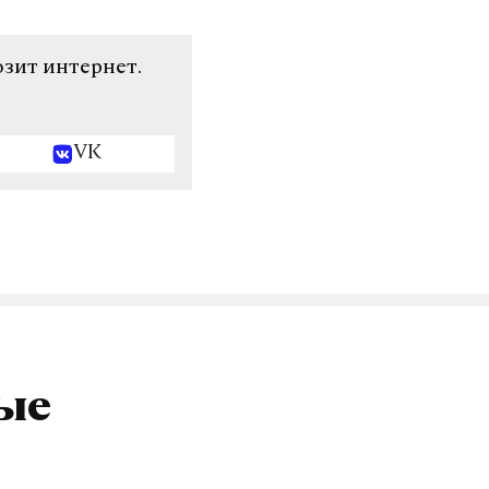
озит интернет.
VK
ные