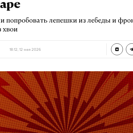
аре
ли попробовать лепешки из лебеды и фро
з хвои
18:12, 12 мая 2026