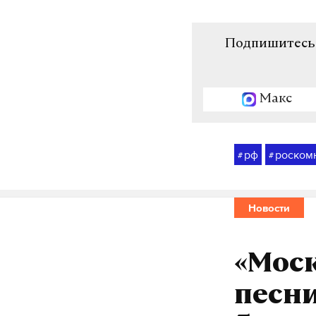
Подпишитесь н
Макс
рф
роском
#
#
Новости
«Моск
песни