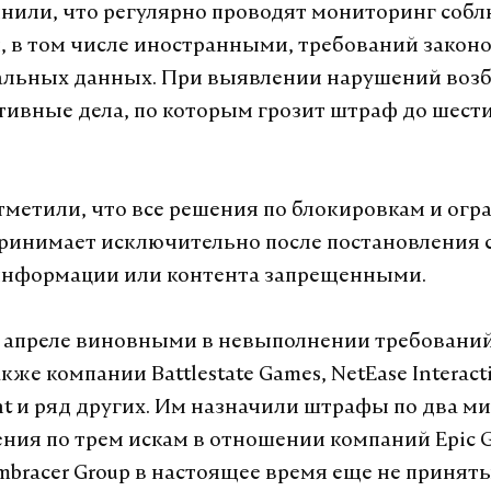
нили, что регулярно проводят мониторинг соб
 в том числе иностранными, требований закон
нальных данных. При выявлении нарушений воз
ивные дела, по которым грозит штраф до шест
тметили, что все решения по блокировкам и ог
ринимает исключительно после постановления с
информации или контента запрещенными.
 апреле виновными в невыполнении требовани
же компании Battlestate Games, NetEase Interact
nt и ряд других. Им назначили штрафы по два м
ения по трем искам в отношении компаний Epic Ga
Embracer Group в настоящее время еще не приняты