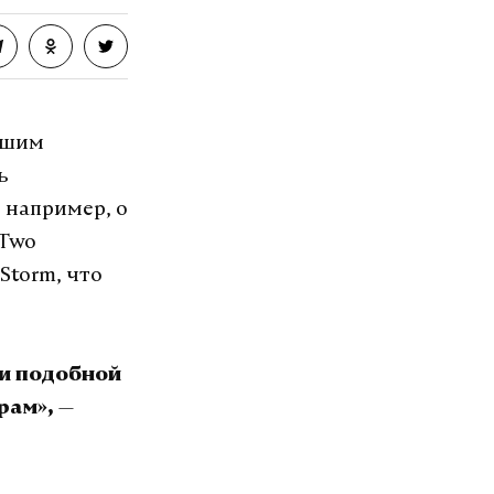
йшим
ь
 например, о
-Two
 Storm, что
ии подобной
—
рам»,