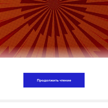
ая в столице проходил традиционный фестиваль 
был посвящен Дню Победы и Году единства народ
Продолжить чтение
вали лепешки из лебеды и фронтовой напиток из
и военных лет и знакомились с жизнью военных
нтов.