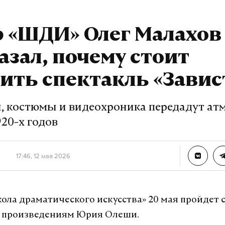
а Daily Storm в
MAX
. Он работает там, где торм
р «ШДИ» Олег Малахов
А еще мы есть в
Telegram
,
Дзен
и
VK
.
азал, почему стоит
Telegram
Дзен
ить спектакль «Завис
, костюмы и видеохроника передадут ат
20-х годов
17:46, 12 мая 2026
кола драматического искусства» 20 мая пройдет 
о произведениям Юрия Олеши.