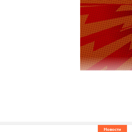
С 1 по 11 м
весна». Он 
Гости пробо
читали стих
корреспонде
Новости