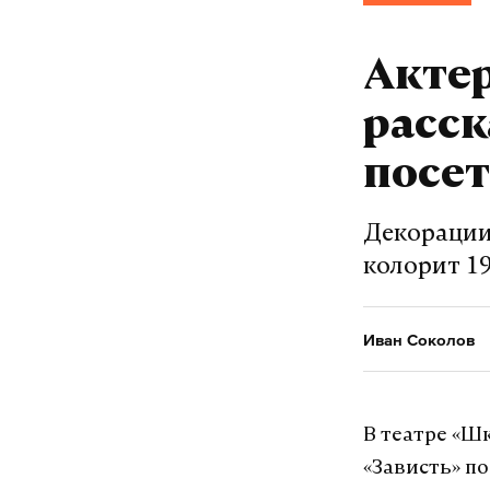
Подпишитесь н
Акте
расск
Макс
посет
Декорации
колорит 19
Иван Соколов
В театре «Ш
«Зависть» п