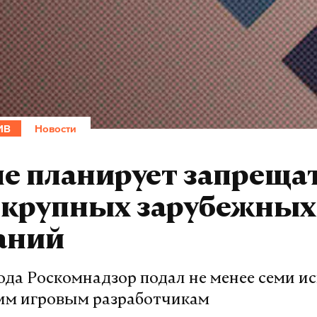
ИВ
Новости
е планирует запреща
 крупных зарубежных
аний
ода Роскомнадзор подал не менее семи ис
м игровым разработчикам