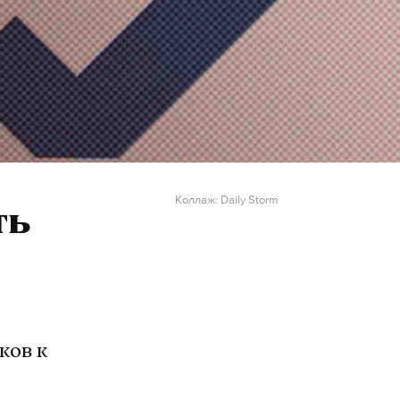
Коллаж: Daily Storm
ть
ков к