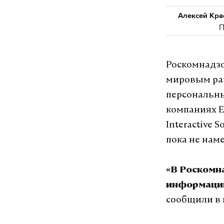
Алексей Кра
П
Роскомнадзо
мировым раз
персональны
компаниях Ele
Interactive 
пока не нам
«В Роскомн
информации
сообщили в 