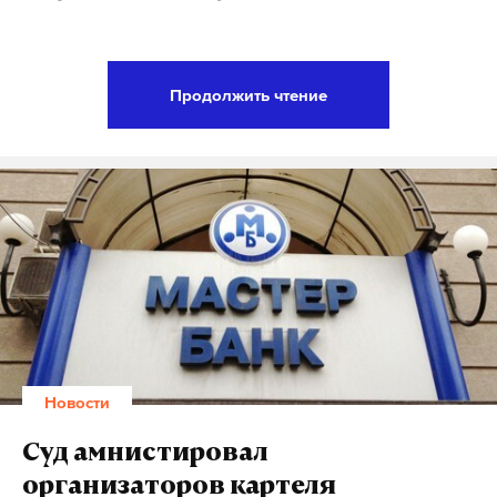
Подпишитесь на Daily Storm в
MAX
. Он
Продолжить чтение
работает там, где тормозит интернет.
А еще мы есть в
Telegram
,
Дзен
и
VK
.
Макс
Telegram
Дзен
VK
Alexander Vinnik admin of BTC-e ? arrested in ... -
https://t.co/lXPT3GSFe5
-
#bitcoin
#news
Advertise >>>
https://t.co/eT4DWYapxr
pic.twitter.com/ZBcnN36kxa
Новости
— The Bitcoin News (@TheBitcoinNews)
26
Суд амнистировал
июля 2017 г.
организаторов картеля