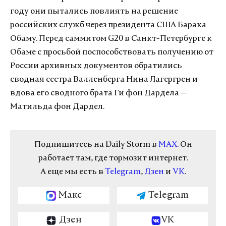
году они пытались повлиять на решение
российских служб через президента США Барака
Обаму. Перед саммитом G20 в Санкт-Петербурге к
Обаме с просьбой поспособствовать получению от
России архивных документов обратились
сводная сестра Валленберга Нина Лагергрен и
вдова его сводного брата Ги фон Дардела —
Матильда фон Дардел.
Подпишитесь на Daily Storm в
MAX
. Он
работает там, где тормозит интернет.
А еще мы есть в
Telegram
,
Дзен
и
VK
.
Макс
Telegram
Дзен
VK