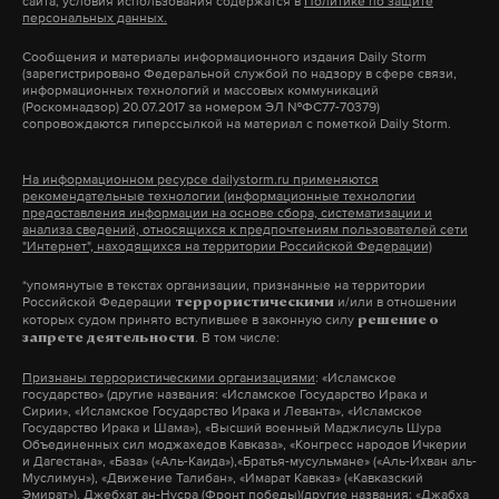
сайта, условия использования содержатся в
Политике по защите
отправлен в отставку премьером Дмитрием
мать и увезла в неизвестном направлении.
персональных данных.
Медведевым. Согласно налоговым декларациям
Поиски Яши велись в России и за границей.
Сообщения и материалы информационного издания Daily Storm
Махова, он зарабатывал ежегодно от одного до 2,7
(зарегистрировано Федеральной службой по надзору в сфере связи,
Версия, что жизнь мальчика — в опасности, была
информационных технологий и массовых коммуникаций
миллиона рублей.
приоритетной. Когда стало известно, что мать
(Роскомнадзор) 20.07.2017 за номером ЭЛ №ФС77-70379)
сопровождаются гиперссылкой на материал с пометкой Daily Storm.
Яши — активный адепт секты «Каула-Дхарма»,
Однако скромная по меркам крупных чиновников
следователи стали разрабатывать новые мотивы
На информационном ресурсе dailystorm.ru применяются
зарплата не помешала Махову сыграть летом 2015
рекомендательные технологии (информационные технологии
похищения мальчика.
предоставления информации на основе сбора, систематизации и
года свадьбу в роскошном замке «Шато Дитер»,
анализа сведений, относящихся к предпочтениям пользователей сети
"Интернет", находящихся на территории Российской Федерации)
расположенном на Лазурном берегу Франции
«По сообщению СМИ, детей, которые попадают
между Каннами, Сан-Тропе и Монако. В материале
*упомянутые в текстах организации, признанные на территории
под влияние руководителя секты, заставляют
Российской Федерации
и/или в отношении
террористическими
Лурье рассказывается, что на торжество приехало
наблюдать за съемками фильмов для взрослых, а
которых судом принято вступившее в законную силу
решение о
. В том числе:
около сотни гостей, которых развлекала
запрете деятельности
также принимать участие в действиях
итальянская поп-группа Ricchi e Poveri.
сексуального характера. Сообщается также, что
Признаны террористическими организациями
: «Исламское
государство» (другие названия: «Исламское Государство Ирака и
Молодожены оплатили проживание всех
пятилетний ребенок мог подвергаться в секте
Сирии», «Исламское Государство Ирака и Леванта», «Исламское
Государство Ирака и Шама»), «Высший военный Маджлисуль Шура
приглашенных в элитных отелях неподалеку.
насилию», – сообщал Следственный комитет.
Объединенных сил моджахедов Кавказа», «Конгресс народов Ичкерии
и Дагестана», «База» («Аль-Каида»),«Братья-мусульмане» («Аль-Ихван аль-
Муслимун»), «Движение Талибан», «Имарат Кавказ» («Кавказский
Эмират»), Джебхат ан-Нусра (Фронт победы)(другие названия: «Джабха