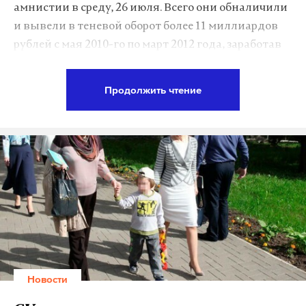
амнистии в среду, 26 июля. Всего они обналичили
и вывели в теневой оборот более 11 миллиардов
Винник будет арестован на срок до двух месяцев,
рублей с мая 2010-го по март 2012 года, заработав
пока не решится вопрос о его экстрадиции в США,
на этом 24 миллиона рублей. Группа Рогачева из
сообщило AP. Мужчину задержали в гостиничном
Мастер-банка была частью преступного картеля.
Продолжить чтение
номере на полуострове Халкидики. У него нашли и
изъяли ноутбуки, планшеты, мобильные
По данным Агентства по страхованию вкладов, за
телефоны, маршрутизатор и несколько
несколько лет обнальщики произвели
кредитных карт.
сомнительных операций на сумму около 0,7
триллиона рублей. Центробанк называл другую
Винник — ключевая персона в организации одной
цифру — 200 миллиардов. В целом, точно
из старейших бирж криптовалют — BTC-E, по
подсчитать ущерб и оценить размах деятельности
данным Reuters и греческого издания Daily Thess.
группы непросто. Обналичивание 11 миллиардов
С 25 июля биржа недоступна, на Twitter-аккаунте
рублей Рогачеву и подельникам вменяла
бирже сообщили о «технических работ в дата-
Генпрокуратура, а первоначально при аресте
центре». По некоторым
данным
, на одном из
Новости
Рогачева его обвинили в выводе в тень двух
биткоин-аккаунтов россиянина находится более
миллиардов рублей. В пресс-службе