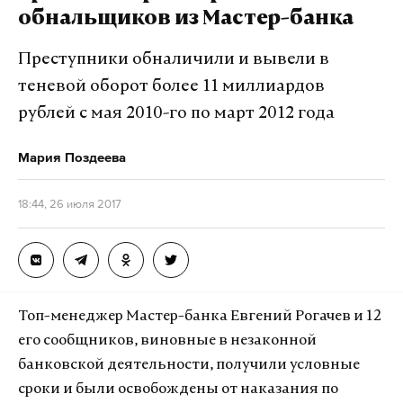
«Факт задержания подтверждаем. По линии
обнальщиков из Мастер-банка
нашего генерального консульства в Салониках
Преступники обналичили и вывели в
оказываем нашему гражданину необходимое
теневой оборот более 11 миллиардов
содействие в отстаивании его законных прав и
интересов», – заявили в посольстве России в
рублей с мая 2010-го по март 2012 года
Греции.
Мария Поздеева
С 2011 года подозреваемый руководил преступной
18:44, 26 июля 2017
группировкой, занимавшейся легализацией
доходов от преступной деятельности:
наркобизнеса, кражи данных и налоговых
правонарушений, средства конвертировались
через сайт в криптовалюты, сообщил источник AP.
Топ-менеджер Мастер-банка Евгений Рогачев и 12
По данным правоохранителей, мужчина
его сообщников, виновные в незаконной
легализовал минимум четыре миллиарда
банковской деятельности, получили условные
долларов. Полиция Греции задержала
сроки и были освобождены от наказания по
гражданина России по запросу властей США.