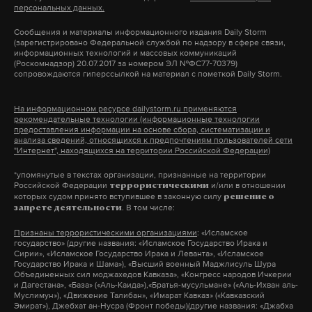
персональных данных.
гидрокостюма. Именно он защитил ее от
переохлаждения в воде, где она находилась в
Сообщения и материалы информационного издания Daily Storm
(зарегистрировано Федеральной службой по надзору в сфере связи,
течение суток.
информационных технологий и массовых коммуникаций
(Роскомнадзор) 20.07.2017 за номером ЭЛ №ФС77-70379)
сопровождаются гиперссылкой на материал с пометкой Daily Storm.
Подпишитесь на Daily Storm в
MAX
. Он
На информационном ресурсе dailystorm.ru применяются
работает там, где тормозит интернет.
рекомендательные технологии (информационные технологии
предоставления информации на основе сбора, систематизации и
А еще мы есть в
Telegram
,
Дзен
и
VK
.
анализа сведений, относящихся к предпочтениям пользователей сети
"Интернет", находящихся на территории Российской Федерации)
Макс
Telegram
*упомянутые в текстах организации, признанные на территории
Российской Федерации
и/или в отношении
террористическими
которых судом принято вступившее в законную силу
решение о
Дзен
VK
. В том числе:
запрете деятельности
Признаны террористическими организациями
: «Исламское
государство» (другие названия: «Исламское Государство Ирака и
Сирии», «Исламское Государство Ирака и Леванта», «Исламское
Государство Ирака и Шама»), «Высший военный Маджлисуль Шура
Объединенных сил моджахедов Кавказа», «Конгресс народов Ичкерии
и Дагестана», «База» («Аль-Каида»),«Братья-мусульмане» («Аль-Ихван аль-
Муслимун»), «Движение Талибан», «Имарат Кавказ» («Кавказский
Эмират»), Джебхат ан-Нусра (Фронт победы)(другие названия: «Джабха