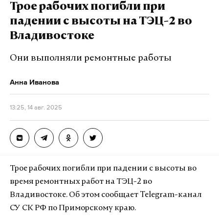
технопарке «Сколково», где представлены
Трое рабочих погибли при
решения для восьми ключевых отраслей
падении с высоты на ТЭЦ-2 во
экономики, и стендовую в бизнес-центре
Владивостоке
«Амальтея» с участием более 20 регионов России.
Они выполняли ремонтные работы
Особое внимание уделено деловой программе
Анна Иванова
с участием представителей 25 стран. Эксперты
обсудят шесть ключевых направлений: рыночное
13:25, 14 авг. 2025
внедрение, технологические инновации,
производственные процессы, инфраструктурную
интеграцию, социальные аспекты и подготовку
кадров. Центральными событиями станут
пленарные сессии «Дронификация экономики»
Трое рабочих погибли при падении с высоты во
и «Форсайт-2050», посвященные стратегическим
время ремонтных работ на ТЭЦ-2 во
перспективам отрасли.
Владивостоке. Об этом сообщает Telegram-канал
СУ СК РФ по Приморскому краю.
Параллельно в рамках форума «Территория