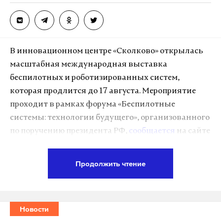
В инновационном центре «Сколково» открылась
масштабная международная выставка
беспилотных и роботизированных систем,
которая продлится до 17 августа. Мероприятие
проходит в рамках форума «Беспилотные
системы: технологии будущего», организованного
по поручению президента РФ,
сообщается
на сайте
mos.ru.
Продолжить чтение
Экспозиция включает более 700 экспонатов, среди
которых 40% составляют разработки московских
компаний — лидеров российского рынка.
Новости
Выставка разделена на две части: сценарную в