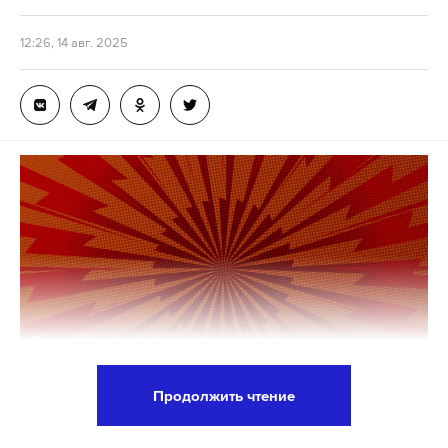
Подпишитесь на Daily Storm в
MAX
. Он
12:26, 14 авг. 2025
работает там, где тормозит интернет.
А еще мы есть в
Telegram
,
Дзен
и
VK
.
Макс
Telegram
Дзен
VK
несчастный случай
владивосток
тэц
#
#
#
Продолжить чтение
Саммит России и США начнется 15 августа на